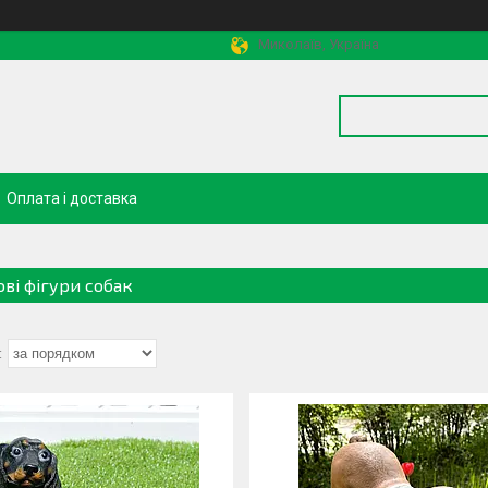
Миколаїв, Україна
Оплата і доставка
ові фігури собак