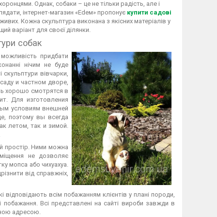
оронцями. Однак, собаки – це не тільки радість, але і
глядати, інтернет-магазин «Edeм» пропонує
купити садові
 живих. Кожна скульптура виконана з якісних матеріалів у
ий варіант для своєї ділянки.
гури собак
 можливість придбати
онанні нічим не буде
і скульптури вівчарки,
 саду и частном дворе,
ень хорошо смотрятся в
ит. Для изготовления
вным условиям внешней
е, поэтому вы всегда
к летом, так и зимой.
.
ій простір. Ними можна
иміщення не дозволяє
ку мопса або чихуахуа.
різнити від справжніх,
 відповідають всім побажанням клієнтів у плані породи,
 і побажання. Всі представлені на сайті вироби завжди в
аною адресою.