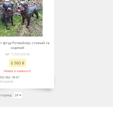
 фігур Ротвейлер: стоячий та
сидячий
5.225-226.de
6 960 ₴
Немає в наявності
50) 962-18-67
енеджер