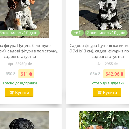
Залишилось 10 днів
–6%
Залишилось 10 днів
а фігура Цуценя біло-руде
Садова фігура Цуценя хаски, 
см), садові фігури з полістоуну,
(17х11х13 см), садові фігури з п
садові статуетки
садові статуетки
2298бр.de
2955.de
611 ₴
642,96 ₴
650 ₴
684 ₴
Готово до відправки
Готово до відправки
Купити
Купити