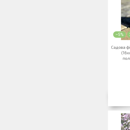
–5%
Садова ф
(16х
пол