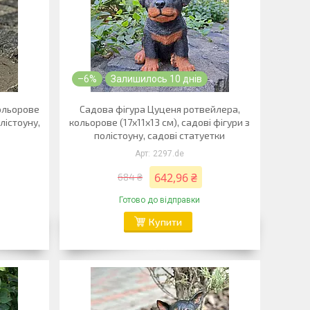
–6%
Залишилось 10 днів
кольорове
Садова фігура Цуценя ротвейлера,
олістоуну,
кольорове (17х11х13 см), садові фігури з
полістоуну, садові статуетки
2297.de
642,96 ₴
684 ₴
Готово до відправки
Купити