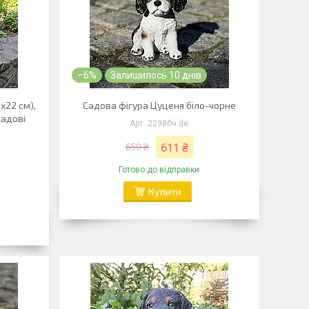
–6%
Залишилось 10 днів
х22 см),
Садова фігура Цуценя біло-чорне
садові
2298бч.de
611 ₴
650 ₴
Готово до відправки
Купити