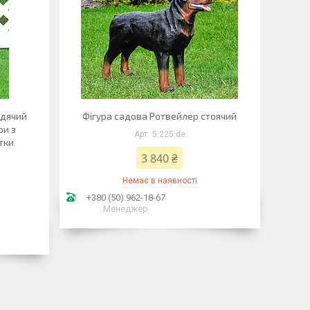
идячий
Фігура садова Ротвейлер стоячий
ри з
5.225.de
етки
3 840 ₴
Немає в наявності
+380 (50) 962-18-67
Менеджер