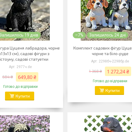
Залишилось 19 днів
–7%
Залишилось 24 дні
ігура Цуценя лабрадора, чорне
Комплект садових фігур Цуце
х13х13 см), садові фігури з
чорне та біло-руде
істоуну, садові статуетки
2298бч-2298бр.de
2977ч.de
1 272,24 ₴
1 368 ₴
649,80 ₴
684 ₴
Готово до відправки
Готово до відправки
Купити
Купити