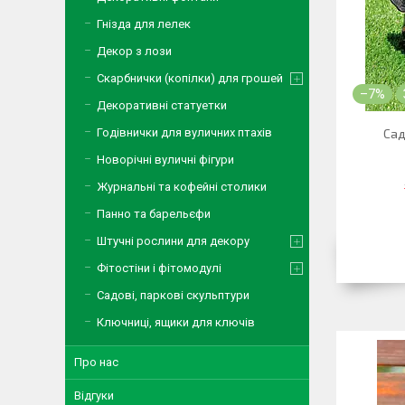
Гнізда для лелек
Декор з лози
Скарбнички (копілки) для грошей
–7%
Декоративні статуетки
Годівнички для вуличних птахів
Сад
Новорічні вуличні фігури
Журнальні та кофейні столики
Панно та барельєфи
Штучні рослини для декору
Фітостіни і фітомодулі
Садові, паркові скульптури
Ключниці, ящики для ключів
Про нас
Відгуки