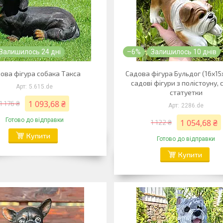
Залишилось 24 дні
–6%
Залишилось 10 днів
ова фігура собака Такса
Садова фігура Бульдог (16х15
садові фігури з полістоуну, 
5.615.de
статуетки
1 093,68 ₴
1 176 ₴
2286.de
Готово до відправки
1 054,68 ₴
1 122 ₴
Купити
Готово до відправки
Купити