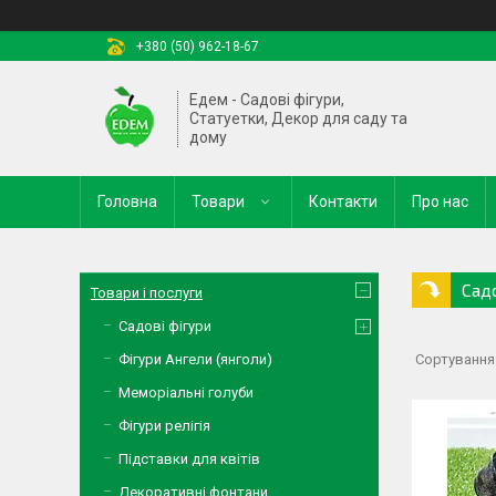
+380 (50) 962-18-67
Едем - Садові фігури,
Статуетки, Декор для саду та
дому
Головна
Товари
Контакти
Про нас
Сад
Товари і послуги
Садові фігури
Фігури Ангели (янголи)
Меморіальні голуби
Фігури релігія
Підставки для квітів
Декоративні фонтани