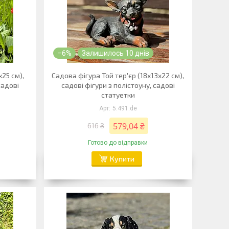
–6%
Залишилось 10 днів
х25 см),
Садова фігура Той тер'єр (18х13х22 см),
садові
садові фігури з полістоуну, садові
статуетки
5.491.de
579,04 ₴
616 ₴
Готово до відправки
Купити