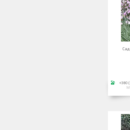
Сад
+380 (
М