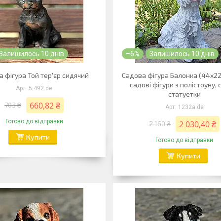
Залишилось 10 днів
–6%
Залишилось 10 днів
 фігура Той тер'єр сидячий
Садова фігура Балонка (44х22
садові фігури з полістоуну, 
5.492.de
статуетки
660,82 ₴
703 ₴
1232а.de
Готово до відправки
2 030,40 ₴
2 160 ₴
Купити
Готово до відправки
Купити