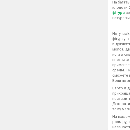
На багать
клопоти. 
фігури
со
натуральн
Не у всі
фігурку 
відрізнят
мопса, дв
но и в ск
цветнике
применяе
среды. Н
сможете 
Вони не в
Варто від
прикраша
поставити
Декоратив
тому малю
На нашому
розміру, 
наявності