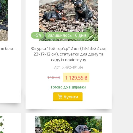
–5%
Залишилось 16 днів
ня біло-
Фігурки "Той тер’єр" 2 шт (18×13×22 см;
23×17×12 см), статуетки для дому та
саду із полістоуну
5.492-491.de
1 129,55 ₴
1 189 ₴
Готово до відправки
Купити