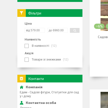
Фільтри
Ціна
–6%
Садова
Наявність
В наявності
12
Акція
Товари зі знижками
12
Контакти
Едем - Садові фігури, Статуетки для сад
у і дому
Дмитро