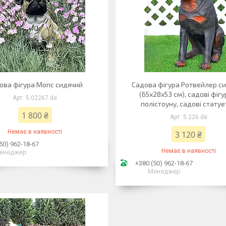
ова фігура Мопс сидячий
Садова фігура Ротвейлер с
(65х28х53 см), садові фігу
5.02267.de
полістоуну, садові стату
1 800 ₴
5.226.de
Немає в наявності
3 120 ₴
50) 962-18-67
Немає в наявності
енеджер
+380 (50) 962-18-67
Менеджер