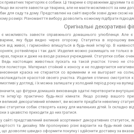
ох приватних територіях є собаки. Ці тварини є справжніми друзями та ох
Якщо ви хочете завести це тварина, але не маєте можливості за ним до
бак для саду та дому. Представлені на сайті вироби зовні дуже схожі на
ому розмірі. Різноманіття вибору дозволить кожному підібрати підходящ
Оригінальні декоративні фі
х є можливість завести справжнього домашнього улюбленця. Але є
тварини, яку буде видно через огорожу. Статуетка в хорошому вик
ися від живої, і гармонійно впишуться в будь-який інтер'єр. В наявност
орняги, ротвейлера і так далі. Изделия можно размещать не только в
верах, парках и даже на входе разных учреждений. Статуэтки собак оч
. Ведь настоящих животных пускать на такой участок точно не сто
тся полистоун. Материал стойкий к износу и не подвергается негати
анесенная краска не стирается со временем и не выгорает на солнц
наслаждаться красотой своего участка. Изделия отлично смотрятся ка
имогливі у догляді, і їх можна залишати у холодний період року на вулиці
значити, що фігурки домашніх вихованців здатні перетворити внутрішн
ти інтер'єр практично будь-якої кімнати. Якщо розмір вашого пр
 великий декоративний елемент, ви можете придбати невелику статует
ні статуетки собак створять казку для маленьких дітей. Їх складно від
ки з цікавістю приходити до них гратися.
 сайті представлений великий асортимент декоративних статуеток, які
вартості та дизайну. Ми пропонуємо різні варіанти на будь-який смак
, що дозволяє швидко оформити покупку і здійснити доставку за вказ