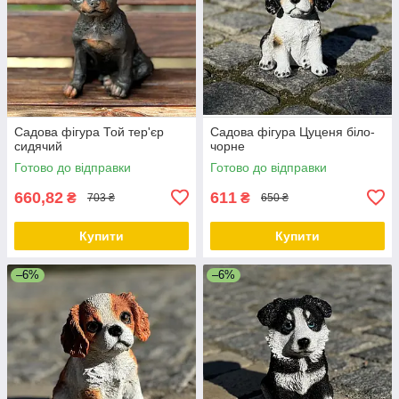
Садова фігура Той тер'єр
Садова фігура Цуценя біло-
сидячий
чорне
Готово до відправки
Готово до відправки
660,82
611
₴
₴
703 ₴
650 ₴
Купити
Купити
–6%
–6%