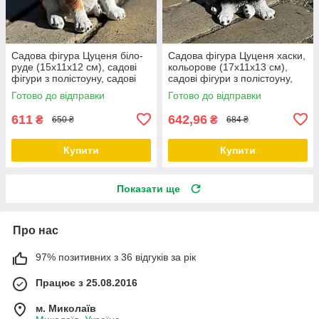
Садова фігура Цуценя біло-
Садова фігура Цуценя хаски,
руде (15х11х12 см), садові
кольорове (17х11х13 см),
фігури з полістоуну, садові
садові фігури з полістоуну,
статуетки
садові статуетки
Готово до відправки
Готово до відправки
611
642,96
₴
₴
650 ₴
684 ₴
Купити
Купити
Показати ще
Про нас
97% позитивних з 36 відгуків за рік
Працює з 25.08.2016
м. Миколаїв