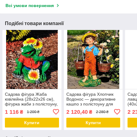
Всі умови повернення
Подібні товари компанії
Садова фігура Жаба
Садова фігура Хлопчик
Садо
ювілейна (28х22х26 см),
Водонос — декоративне
лавц
фігурка жаби з полістоуну,
кашпо з полістоуну для
(40х
садові статуетки, садово-
саду та дому, висота 55
фігу
1 116
2 120,40
2 2
₴
₴
1 200 ₴
2 280 ₴
паркові фігури
см
садо
Купити
Купити