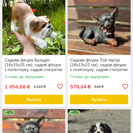
Садова фігура Бульдог
Садова фігура Той тер'єр
(16х15х25 см), садові фігури
(18х13х22 см), садові фігури
з полістоуну, садові статуетки
з полістоуну, садові статуетки
Готово до відправки
Готово до відправки
1 054,68
579,04
₴
₴
1 122 ₴
616 ₴
Купити
Купити
–6%
–6%