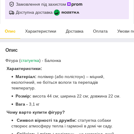
Замовлення під захистом
Доступна доставка
Опис
Характеристики
Доставка
Оплата
Умови п
Опис
Фігура (
статуетка
) - Балонка
Характеристики:
Матеріал:
полімер (або полістоун) – міцний,
екологічний, не боїться вологи та перепадів
температур.
Розмір:
висота 44 см; ширина 22 см; довжина 22 см.
Вага -
3,1 кг
Чому варто купити фігуру?
Символ вірності та дружби:
статуетка собаки
створює атмосферу тепла і гармонії в домі чи саду.
Стійкість і якість:
полістоун – це матеріал, який