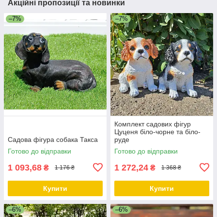
Акційні пропозиції та новинки
–7%
–7%
Комплект садових фігур
Цуценя біло-чорне та біло-
Садова фігура собака Такса
руде
Готово до відправки
Готово до відправки
1 093,68
1 272,24
₴
₴
1 176 ₴
1 368 ₴
Купити
Купити
–6%
–6%