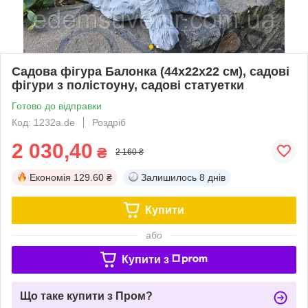
Садова фігура Балонка (44х22х22 см), садові
фігури з полістоуну, садові статуетки
Готово до відправки
Код: 1232а.de
Роздріб
2 030,40
₴
2 160 ₴
Економія
129.60 ₴
Залишилось
8 днів
Купити
або
Купити з
Що таке купити з Пром?