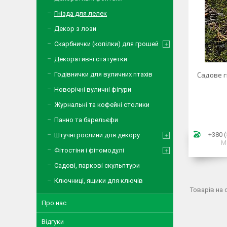
Гнізда для лелек
Декор з лози
Скарбнички (копілки) для грошей
Декоративні статуетки
Годівнички для вуличних птахів
Садове г
Новорічні вуличні фігури
Журнальні та кофейні столики
Панно та барельєфи
+380 (
Штучні рослини для декору
М
Фітостіни і фітомодулі
Садові, паркові скульптури
Ключниці, ящики для ключів
Про нас
Відгуки