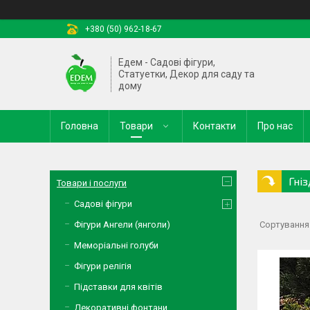
+380 (50) 962-18-67
Едем - Садові фігури,
Статуетки, Декор для саду та
дому
Головна
Товари
Контакти
Про нас
Гні
Товари і послуги
Садові фігури
Фігури Ангели (янголи)
Меморіальні голуби
Фігури релігія
Підставки для квітів
Декоративні фонтани