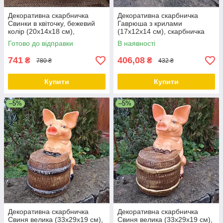
Декоративна скарбничка
Декоративна скарбничка
Свинки в квіточку, бежевий
Гаврюша з крилами
колір (20х14х18 см),
(17х12х14 см), скарбничка
скарбничка для грошей,
для грошей, скарбничка у
Готово до відправки
В наявності
скарбничка у вигляді свинки
вигляді свинки
741
406,08
₴
₴
780 ₴
432 ₴
Купити
Купити
–5%
–5%
Декоративна скарбничка
Декоративна скарбничка
Свиня велика (33х29х19 см),
Свиня велика (33х29х19 см),