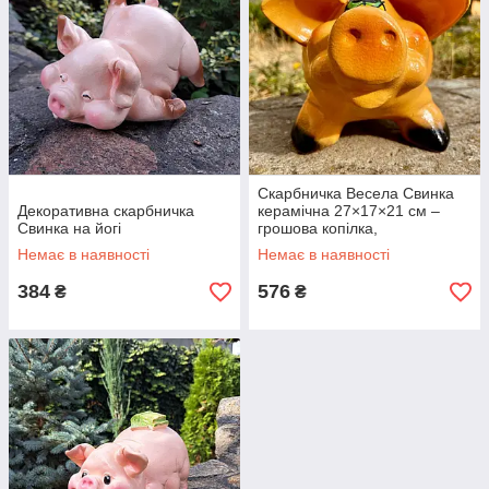
Скарбничка Весела Свинка
Декоративна скарбничка
керамічна 27×17×21 см –
Свинка на йогі
грошова копілка,
декоративна свинка для
Немає в наявності
Немає в наявності
монет
384
576
₴
₴