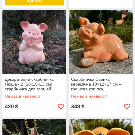
Купити
Декоративна скарбничка
Скарбничка Свинка
Нюша - 2 (18х10х13 см),
керамічна 18×12×17 см –
скарбничка для грошей,
грошова копілка,
скарбничка у вигляді свинки
декоративна свинка для
Немає в наявності
Немає в наявності
монет
420
348
₴
₴