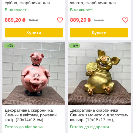
срібна, скарбничка для
золота, скарбничка для
грошей у вигляді свинки
грошей у вигляді свинки
В наявності
В наявності
889,20
889,20
₴
₴
936 ₴
936 ₴
Купити
Купити
–5%
–5%
Декоративна скарбничка
Декоративна скарбничка
Свинки в квіточку, рожевий
Свинка з монетою в золотому
колір (20х14х18 см),
кольорі (19х15х17 см),
скарбничка для грошей,
скарбничка для грошей,
Готово до відправки
Готово до відправки
скарбничка у вигляді свинки
скарбничка у вигляді свинки