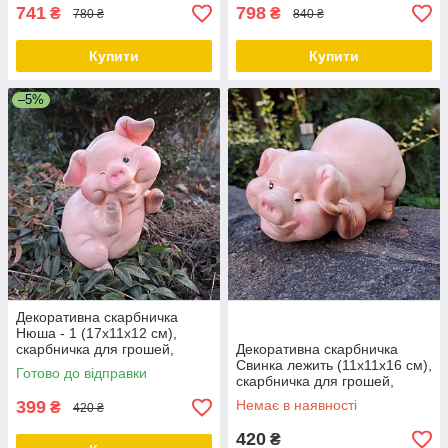
741
798
₴
₴
780 ₴
840 ₴
Купити
Купити
–5%
Декоративна скарбничка
Нюша - 1 (17х11х12 см),
скарбничка для грошей,
Декоративна скарбничка
скарбничка у вигляді свинки
Свинка лежить (11х11х16 см),
Готово до відправки
скарбничка для грошей,
скарбничка у вигляді свинки
399
Немає в наявності
₴
420 ₴
420
₴