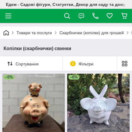
Едем - Садові фігури, Статуетки, Декор для саду та дому
Товари та послуги
Скарбнички (копілки) для грошей
Копілки (скарбнички) свинки
Сортування
0
Фільтри
–5%
–6%