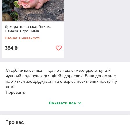
Декоративна скарбничка
Свинка з грошима
Немає в наявності
384
₴
Скарбничка свинка — це не лише символ достатку, а й
чудовий подарунок для дітей і дорослих. Вона допомагає
навчитися заощаджувати та створює позитивний настрій у
домі.
Переваги:
приносить удачу та добробут;
Показати все
чудовий подарунок;
прикрасить будь-який інтер’єр.
Про нас
Замовляйте скарбничку-свинку з доставкою по Україні —
створюйте гарний настрій!