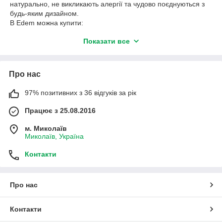
натурально, не викликають алергії та чудово поєднуються з
будь-яким дизайном.
В Edem можна купити:
штучні рослини в горщиках;
Показати все
декоративні гілки та листя;
реалістичні рослини для дому та офісу.
Про нас
Переваги штучних рослин:
завжди виглядають охайно;
97% позитивних з 36 відгуків за рік
не потребують догляду;
Працює з 25.08.2016
підходять для будь-яких приміщень;
м. Миколаїв
довговічні та універсальні.
Миколаїв, Україна
Додайте природної гармонії у свій простір разом зі штучними
декоративними рослинами від EdemSuvenir.
Контакти
Про нас
Контакти