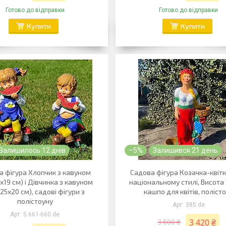
Готово до відправки
Готово до відправки
Купити
Купити
Залишилось 12 днів
–5%
Залишився 21 день
а фігура Хлопчик з кавуном
Садова фігура Козачка-квітк
х19 см) і Дівчинка з кавуном
національному стилі, Висота 
25х20 см), садові фігури з
кашпо для квітів, поліст
полістоуну
385.de
5.661-660.de
3 420 ₴
3 600 ₴