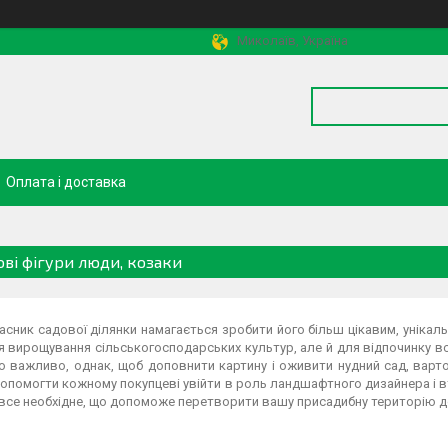
Миколаїв, Україна
Оплата і доставка
ові фігури люди, козаки
сник садової ділянки намагається зробити його більш цікавим, унікал
я вирощування сільськогосподарських культур, але й для відпочинку вс
 важливо, однак, щоб доповнити картину і оживити нудний сад, варто
опомогти кожному покупцеві увійти в роль ландшафтного дизайнера і вт
все необхідне, що допоможе перетворити вашу присадибну територію до