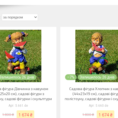
Залишилось 26 днів
–7%
Залишилось 26 днів
 фігура Дівчинка з кавуном
Садова фігура Хлопчик з к
25х20 см), садові фігури з
(44х23х19 см), садові фігу
ну, садові фігурки і скульптури
полістоуну, садові фігурки і с
5.661.de
5.660.de
1 674 ₴
1 674 ₴
1 800 ₴
1 800 ₴