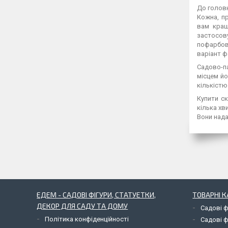
До головн
Кожна, п
вам кращ
застосову
пофарбов
варіант ф
Садово-па
місцем йо
кількістю
Купити с
кілька х
Вони нада
ЕДЕМ - САДОВІ ФІГУРИ, СТАТУЕТКИ,
ТОВАРНІ К
ДЕКОР ДЛЯ САДУ ТА ДОМУ
Садові ф
Політика конфіденційності
Садові ф