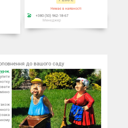
Немає в наявності
+380 (50) 962-18-67
Менеджер
доповнення до вашого саду
гурок
,
упити
нотку
рювати
дмінно
також
нного
озака
чному