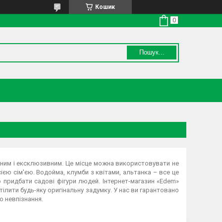
Кошик
Пошук...
ьним і ексклюзивним. Це місце можна використовувати не
ією сім'єю. Водойма, клумби з квітами, альтанка – все це
 придбати садові фігури людей. Інтернет-магазин «Edem»
ілити будь-яку оригінальну задумку. У нас ви гарантовано
 невпізнання.