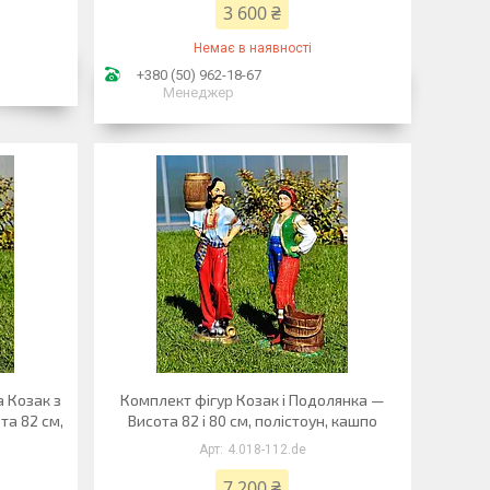
3 600 ₴
Немає в наявності
+380 (50) 962-18-67
Менеджер
 Козак з
Комплект фігур Козак і Подолянка —
та 82 см,
Висота 82 і 80 см, полістоун, кашпо
4.018-112.de
7 200 ₴