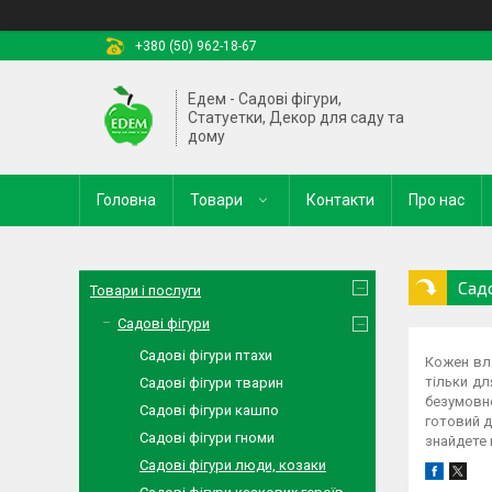
+380 (50) 962-18-67
Едем - Садові фігури,
Статуетки, Декор для саду та
дому
Головна
Товари
Контакти
Про нас
Сад
Товари і послуги
Садові фігури
Садові фігури птахи
Кожен вла
тільки дл
Садові фігури тварин
безумовно
Садові фігури кашпо
готовий д
Садові фігури гноми
знайдете 
Садові фігури люди, козаки