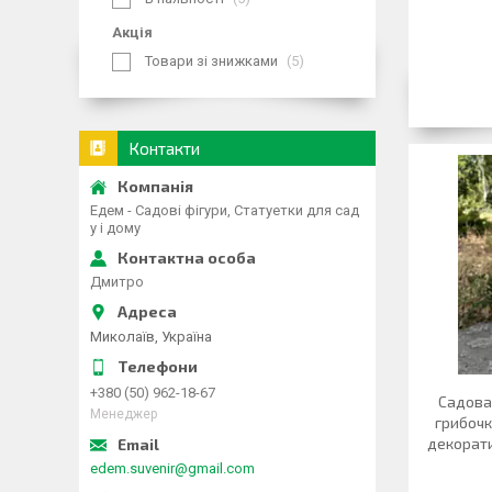
Акція
Товари зі знижками
5
Контакти
Едем - Садові фігури, Статуетки для сад
у і дому
Дмитро
Миколаїв, Україна
+380 (50) 962-18-67
Садова
Менеджер
грибочк
декорати
edem.suvenir@gmail.com