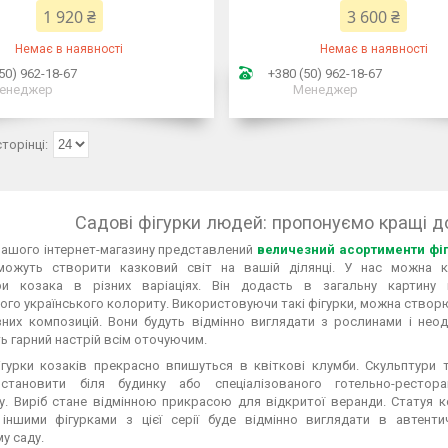
1 920 ₴
3 600 ₴
Немає в наявності
Немає в наявності
50) 962-18-67
+380 (50) 962-18-67
енеджер
Менеджер
Садові фігурки людей: пропонуємо кращі 
нашого інтернет-магазину представлений
величезний асортименти фі
можуть створити казковий світ на вашій ділянці. У нас можна к
ри козака в різних варіаціях. Він додасть в загальну картину 
ого українського колориту. Використовуючи такі фігурки, можна ство
ізних композицій. Вони будуть відмінно виглядати з рослинами і нео
 гарний настрій всім оточуючим.
ігурки козаків прекрасно впишуться в квіткові клумби. Скульптури 
тановити біля будинку або спеціалізованого готельно-рестора
у. Виріб стане відмінною прикрасою для відкритої веранди. Статуя к
іншими фігурками з цієї серії буде відмінно виглядати в автенти
у саду.