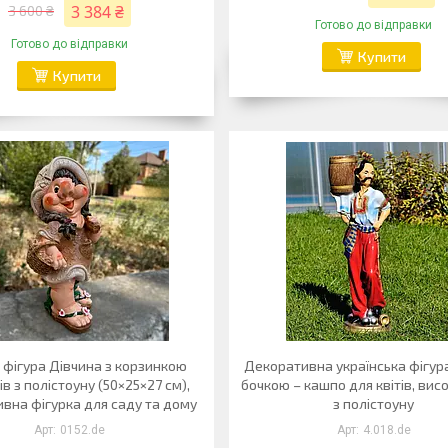
3 384 ₴
3 600 ₴
Готово до відправки
Готово до відправки
Купити
Купити
 фігура Дівчина з корзинкою
Декоративна українська фігура
ів з полістоуну (50×25×27 см),
бочкою – кашпо для квітів, висо
вна фігурка для саду та дому
з полістоуну
0152.de
4.018.de