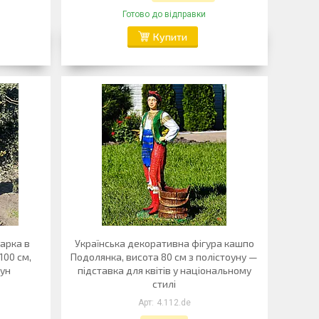
Готово до відправки
Купити
арка в
Українська декоративна фігура кашпо
100 см,
Подолянка, висота 80 см з полістоуну —
оун
підставка для квітів у національному
стилі
4.112.de