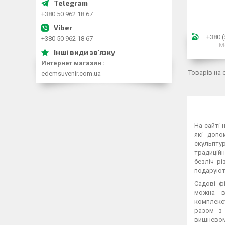
+380 50 962 18 67
+380 (
+380 50 962 18 67
М
Интернет магазин
edemsuvenir.com.ua
На сайті 
які допо
скульпту
традиційн
безліч р
подарують
Садові ф
можна вс
комплекс
разом з 
вишневом