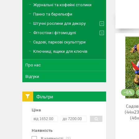
Журнальні та кофейні столики
Панно та барельєфи
Штучні рослини для декору
Фітостіни і фітомодулі
Садові, паркові скульптури
Ключниці, ящики для ключів
Про нас
Відгуки
–6%
Фільтри
Садов
Ціна
(44х23
(46х
Наявність
В наявності
5