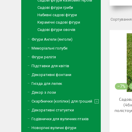
Садові фігури казкових героїв
Садові фігури гриби
Набивні садові фігури
Керамічні садові фігури
Садові фігури овочів
Фігури Ангели (янголи)
Меморіальні голуби
Фігури релігія
Підставки для квітів
Декоративні фонтани
Гнізда для лелек
–7%
Декор з лози
Садова
Скарбнички (копілки) для грошей
(46х
Декоративні статуетки
полістоу
Годівнички для вуличних птахів
Новорічні вуличні фігури