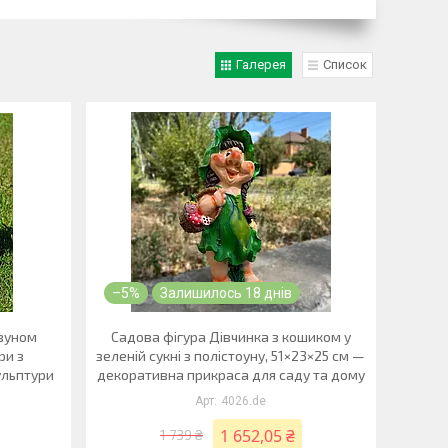
Галерея
Список
–5%
Залишилось 18 днів
авуном
Садова фігура Дівчинка з кошиком у
ри з
зеленій сукні з полістоуну, 51×23×25 см —
кульптури
декоративна прикраса для саду та дому
4026.de
1 652,05 ₴
1 739 ₴