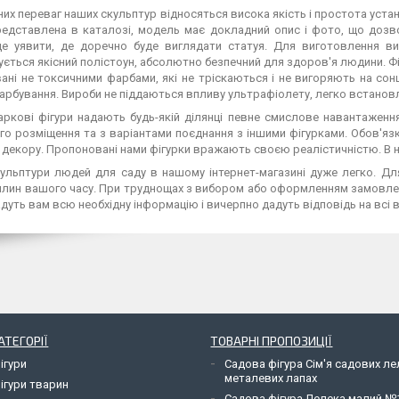
их переваг наших скульптур відносяться висока якість і простота уста
редставлена в каталозі, модель має докладний опис і фото, що дозв
е уявити, де доречно буде виглядати статуя. Для виготовлення ви
ється якісний полістоун, абсолютно безпечний для здоров'я людини. Ф
ані не токсичними фарбами, які не тріскаються і не вигоряють на со
арбування. Вироби не піддаються впливу ультрафіолету, легко встано
ркові фігури надають будь-якій ділянці певне смислове навантаження.
го розміщення та з варіантами поєднання з іншими фігурками. Обов'язк
 декору. Пропоновані нами фігурки вражають своєю реалістичністю. В н
кульптури людей для саду в нашому інтернет-магазині дуже легко. Дл
вилин вашого часу. При труднощах з вибором або оформленням замовле
дуть вам всю необхідну інформацію і вичерпно дадуть відповідь на всі в
АТЕГОРІЇ
ТОВАРНІ ПРОПОЗИЦІЇ
ігури
Садова фігура Сім'я садових л
металевих лапах
ігури тварин
Садова фігура Лелека малий №