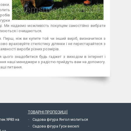
новки.
олить
робів
ігурки
нці. Ми надаємо можливість покупцям самостійно вибрати
влюються і очищаються.
 Перш, ніж ви купите той чи інший виріб, визначитеся з
ово враховуйте стилістику ділянки і не перестарайтеся з
аявності вироби різних розмірів.
я цього знадобитися будь гаджет з виходом в інтернет і
ння наші менеджери з радістю прийдуть вам на допомогу.
аші питання.
ТОВАРНІ ПРОПОЗИЦІЇ
елек №83 на
Садова фігура Янгол молиться
Садова фігура Гуси веселі
1 на