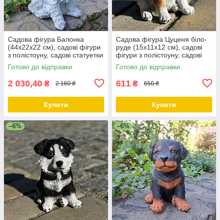
Садова фігура Балонка
Садова фігура Цуценя біло-
(44х22х22 см), садові фігури
руде (15х11х12 см), садові
з полістоуну, садові статуетки
фігури з полістоуну, садові
статуетки
Готово до відправки
Готово до відправки
2 030,40
611
₴
₴
2 160 ₴
650 ₴
Купити
Купити
–6%
–6%