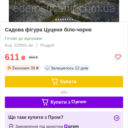
Садова фігура Цуценя біло-чорне
Готово до відправки
Код: 2298бч.de
Роздріб
611
₴
650 ₴
Економія
39 ₴
Залишилось
12 днів
Купити
або
Купити з
Що таке купити з Пром?
Замовлення під захистом