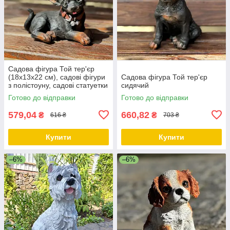
Садова фігура Той тер'єр
(18х13х22 см), садові фігури
Садова фігура Той тер'єр
з полістоуну, садові статуетки
сидячий
Готово до відправки
Готово до відправки
579,04
660,82
₴
₴
616 ₴
703 ₴
Купити
Купити
–6%
–6%