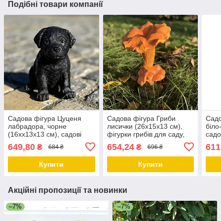
Подібні товари компанії
Садова фігура Цуценя
Садова фігура Гриби
Садо
лабрадора, чорне
лисички (26х15х13 см),
біло
(16хх13х13 см), садові
фігурки грибів для саду,
садо
фігури з полістоуну, садові
садові статуетки, садові
садо
649,80
654,24
611
₴
₴
684 ₴
696 ₴
статуетки
фігури з полістоуну
Купити
Купити
Акційні пропозиції та новинки
–7%
–7%