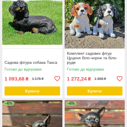
Комплект садових фігур
Цуценя біло-чорне та біло-
Садова фігура собака Такса
руде
Готово до відправки
Готово до відправки
1 093,68
1 272,24
₴
₴
1 176 ₴
1 368 ₴
Купити
Купити
–6%
–6%