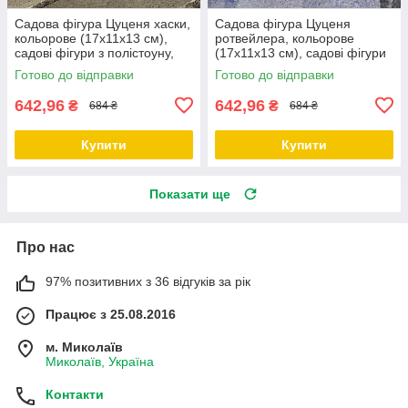
Садова фігура Цуценя хаски,
Садова фігура Цуценя
кольорове (17х11х13 см),
ротвейлера, кольорове
садові фігури з полістоуну,
(17х11х13 см), садові фігури
садові статуетки
з полістоуну, садові статуетки
Готово до відправки
Готово до відправки
642,96
642,96
₴
₴
684 ₴
684 ₴
Купити
Купити
Показати ще
Про нас
97% позитивних з 36 відгуків за рік
Працює з 25.08.2016
м. Миколаїв
Миколаїв, Україна
Контакти