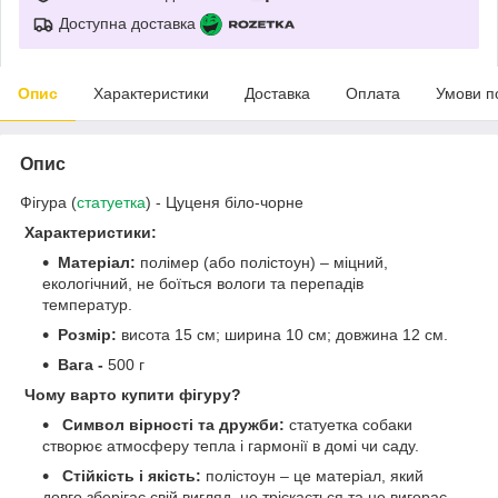
Доступна доставка
Опис
Характеристики
Доставка
Оплата
Умови п
Опис
Фігура (
статуетка
) - Цуценя біло-чорне
Характеристики:
Матеріал:
полімер (або полістоун) – міцний,
екологічний, не боїться вологи та перепадів
температур.
Розмір:
висота 15 см; ширина 10 см; довжина 12 см.
Вага -
500 г
Чому варто купити фігуру?
Символ вірності та дружби:
статуетка собаки
створює атмосферу тепла і гармонії в домі чи саду.
Стійкість і якість:
полістоун – це матеріал, який
довго зберігає свій вигляд, не тріскається та не вигорає.