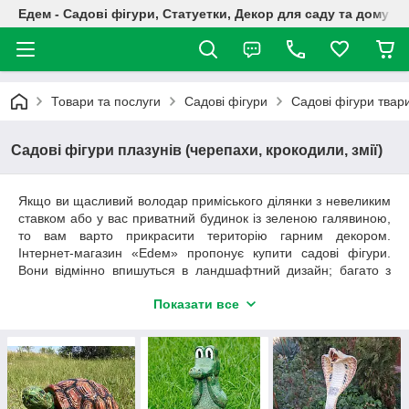
Едем - Садові фігури, Статуетки, Декор для саду та дому
Товари та послуги
Садові фігури
Садові фігури твар
Садові фігури плазунів (черепахи, крокодили, змії)
Якщо ви щасливий володар приміського ділянки з невеликим
ставком або у вас приватний будинок із зеленою галявиною,
то вам варто прикрасити територію гарним декором.
Інтернет-магазин «Еdем» пропонує купити садові фігури.
Вони відмінно впишуться в ландшафтний дизайн; багато з
представлених статуеток неможливо відрізнити від справжніх
Показати все
тварин. Вони виготовлені з зносостійких матеріалів, яким не
страшний дощ, перепади температур і інші природні
фактори.