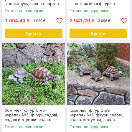
з полістоуну, садово-паркові
— декоративні фігури з
фігури
полістоуну
Готово до відправки
Готово до відправки
1 004,40
2 941,20
₴
₴
1 080 ₴
3 096 ₴
Купити
Купити
–5%
–5%
Комплект фігур Сім'я
Комплект фігур Сім'я
черепах №3, фігури садові,
черепах №2, фігури садові,
садові статуетки, садові
садові статуетки, садові
фігури з полістоуну
фігури з полістоуну,
Готово до відправки
Готово до відправки