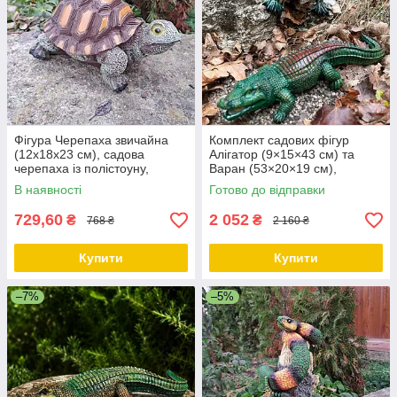
Фігура Черепаха звичайна
Комплект садових фігур
(12х18х23 см), садова
Алігатор (9×15×43 см) та
черепаха із полістоуну,
Варан (53×20×19 см),
садово-паркові фігури
декоративні фігури для саду і
В наявності
Готово до відправки
дому
729,60
2 052
₴
₴
768 ₴
2 160 ₴
Купити
Купити
–7%
–5%