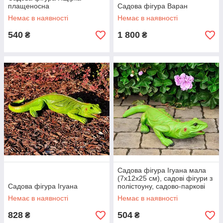
плащеносна
Садова фігура Варан
Немає в наявності
Немає в наявності
540
1 800
₴
₴
Садова фігура Ігуана мала
(7х12х25 см), садові фігури з
Садова фігура Ігуана
полістоуну, садово-паркові
фігури
Немає в наявності
Немає в наявності
828
504
₴
₴