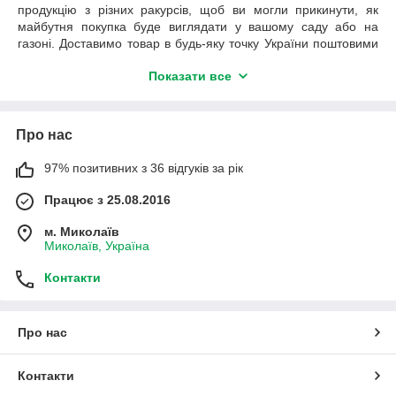
продукцію з різних ракурсів, щоб ви могли прикинути, як
майбутня покупка буде виглядати у вашому саду або на
газоні. Доставимо товар в будь-яку точку України поштовими
службами.
Показати все
Садові фігурки плазунів
Фігурки плазунів для саду виглядають дуже доречно,
особливо, якщо у вас є невеликий фонтан або штучна
Про нас
водойма. Вони виглядають дуже реалістично, тому ви
зможете надати ділянці особливу атмосферу. Невеликі
97% позитивних з 36 відгуків за рік
вироби можна помістити на дно фонтану або розташувати на
Працює з 25.08.2016
великих листках латаття – це додасть декору особливий
шарм. Великі черепахи відмінно виглядають посеред газону
м. Миколаїв
або біля квіткової клумби.
Миколаїв, Україна
Наша продукція має ряд переваг:
Контакти
виготовлена з якісних матеріалів – полистоун
(штучний камінь);
покрита нетоксичними фарбами;
Про нас
відмінно переносить температурні перепади;
нечутлива до підвищеної вологості і опадів.
Контакти
У нашому асортименті є
садові фігури змії
, які мають