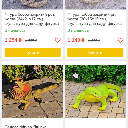
Фігура Кобра закритий рот,
Фігура Кобра закритий ріт,
жовта (34х21х17 см),
жовта (30х15х15 см),
скульптура для саду, фігурка
скульптура для саду, фігурка
змії з полістоуну
змії з полістоуну
В наявності
В наявності
1 254
1 140
₴
₴
1 320 ₴
1 200 ₴
Купити
Купити
Садова фігура Ящірка