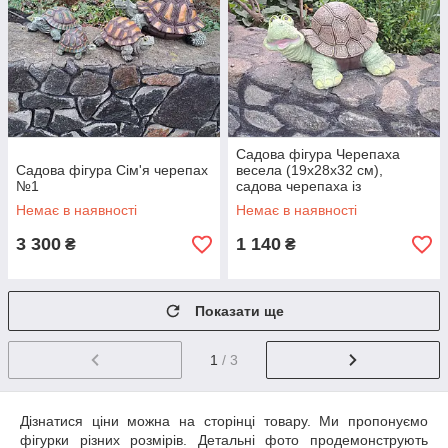
Садова фігура Черепаха
Садова фігура Сім'я черепах
весела (19х28х32 см),
№1
садова черепаха із
полістоуну, садово-паркові
Немає в наявності
Немає в наявності
фігури
3 300
1 140
₴
₴
Показати ще
1
/ 3
Дізнатися ціни можна на сторінці товару. Ми пропонуємо
фігурки різних розмірів. Детальні фото продемонструють