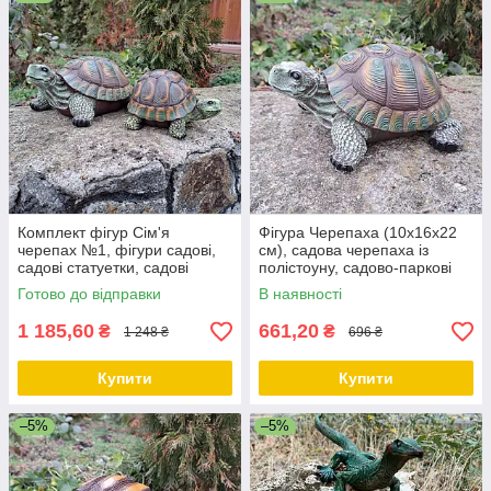
Комплект фігур Сім'я
Фігура Черепаха (10х16х22
черепах №1, фігури садові,
см), садова черепаха із
садові статуетки, садові
полістоуну, садово-паркові
фігури з полістоуну
фігури
Готово до відправки
В наявності
1 185,60
661,20
₴
₴
1 248 ₴
696 ₴
Купити
Купити
–5%
–5%