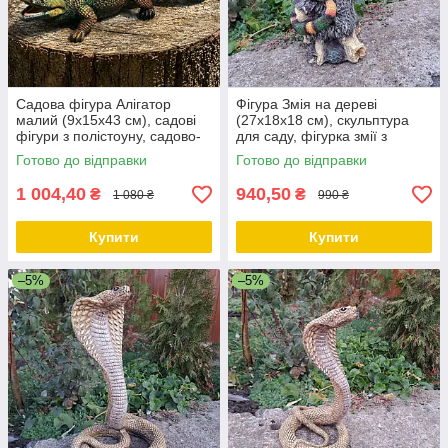
Садова фігура Алігатор
Фігура Змія на дереві
малий (9х15х43 см), садові
(27х18х18 см), скульптура
фігури з полістоуну, садово-
для саду, фігурка змії з
паркові фігури
полістоуну
Готово до відправки
Готово до відправки
1 004,40
940,50
₴
₴
1 080 ₴
990 ₴
Купити
Купити
–5%
–5%