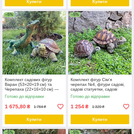
Купити
Купити
–5%
–5%
Комплект садових фігур
Комплект фігур Сім'я
Варан (53×20×19 см) та
черепах №4, фігури садові,
Черепаха (22×16×10 см) —
садові статуетки, садові
декоративні фігури з
фігури з полістоуну
Готово до відправки
Готово до відправки
полістоуну
1 675,80
1 254
₴
₴
1 764 ₴
1 320 ₴
Купити
Купити
–5%
–5%