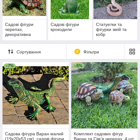
Садові фігури
Садові фігури
Статуетки та
черепах,
крокодили
фігурки змій та
декоративна
кобр
скульптура
черепаха
Сортування
0
Фільтри
–7%
–5%
Садова фігура Варан малий
Комплект садових фігур
(19х20х53 см), садові фігури
Варан та Сім’я черепах, 4 шт