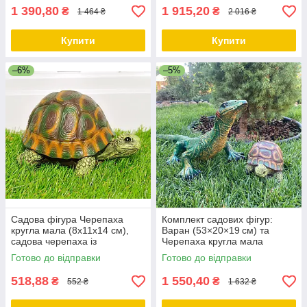
1 390,80
1 915,20
₴
₴
1 464 ₴
2 016 ₴
Купити
Купити
–6%
–5%
Садова фігура Черепаха
Комплект садових фігур:
кругла мала (8х11х14 см),
Варан (53×20×19 см) та
садова черепаха із
Черепаха кругла мала
полістоуну, садово-паркові
(14×11×8 см), декор для саду
Готово до відправки
Готово до відправки
фігурки
з полістоуну
518,88
1 550,40
₴
₴
552 ₴
1 632 ₴