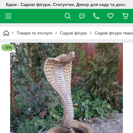
Едем - Садові фігури, Статуетки, Декор для саду та дому
Товари та послуги
Садові фігури
Садові фігури твар
–5%