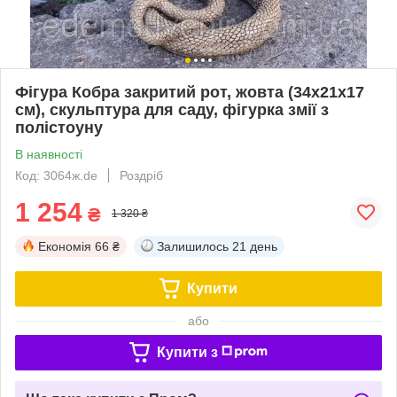
Фігура Кобра закритий рот, жовта (34х21х17
см), скульптура для саду, фігурка змії з
полістоуну
В наявності
Код: 3064ж.de
Роздріб
1 254
₴
1 320 ₴
Економія
66 ₴
Залишилось
21 день
Купити
або
Купити з