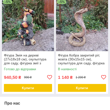
–5%
–5%
Фігура Змія на дереві
Фігура Кобра закритий ріт,
(27х18х18 см), скульптура
жовта (30х15х15 см),
для саду, фігурка змії з
скульптура для саду, фігурка
полістоуну
змії з полістоуну
Готово до відправки
В наявності
940,50
1 140
₴
₴
990 ₴
1 200 ₴
Купити
Купити
Про нас