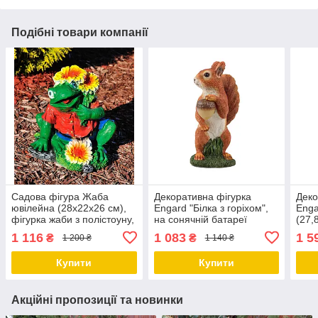
Подібні товари компанії
Садова фігура Жаба
Декоративна фігурка
Деко
ювілейна (28х22х26 см),
Engard "Білка з горіхом",
Enga
фігурка жаби з полістоуну,
на сонячній батареї
(27,
садові статуетки, садово-
(17х11х24 см), садові
фігу
1 116
1 083
1 5
₴
₴
1 200 ₴
1 140 ₴
паркові фігури
фігури з полістоуну,
садо
садово-паркові
Купити
Купити
Акційні пропозиції та новинки