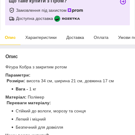
Що таке купити з Пром?
Замовлення під захистом
Доступна доставка
Опис
Характеристики
Доставка
Оплата
Умови п
Опис
Фігура Кобра з закритим ротом
Параметри:
Розміри:
висота 34 см, ширина 21 см, довжина 17 см
Вага -
1 кг
Матеріал:
Полімер
Переваги матеріалу:
Стійкий до вологи, морозу та сонця
Легкий і міцний
Безпечний для довкілля