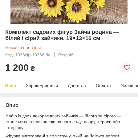
Комплект садових фігур Зайча родина —
білий і сірий зайчики, 19×13×16 см
Немає в наявності
Код: 1033сір-1033б.de
Роздріб
1 200
₴
Опис
Характеристики
Доставка
Оплата
Умови п
Опис
Набір із двох декоративних зайчиків — білого та сірого —
стане милою прикрасою вашого саду, двору, тераси або
інтер’єру.
Фігурки виготовлені з полістоуну, який не боїться вологи,