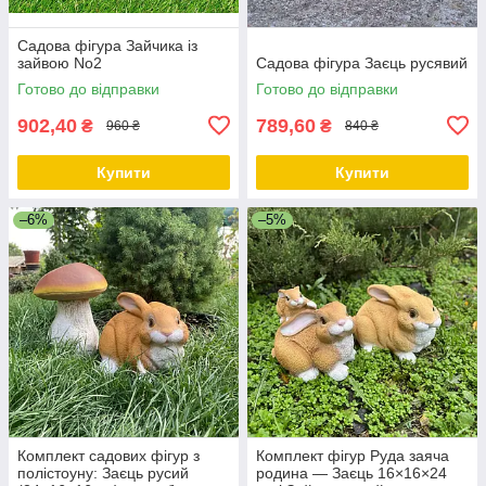
Садова фігура Зайчика із
зайвою No2
Садова фігура Заєць русявий
Готово до відправки
Готово до відправки
902,40
789,60
₴
₴
960 ₴
840 ₴
Купити
Купити
–6%
–5%
Комплект садових фігур з
Комплект фігур Руда заяча
полістоуну: Заєць русий
родина — Заєць 16×16×24