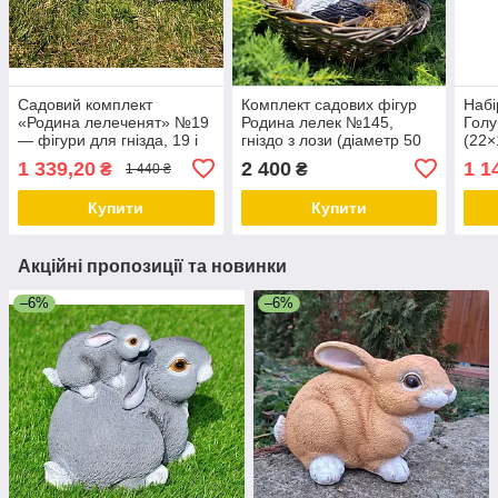
Садовий комплект
Комплект садових фігур
Набі
«Родина лелеченят» №19
Родина лелек №145,
Голу
— фігури для гнізда, 19 і
гніздо з лози (діаметр 50
(22×
29 см, полістоун
см), садові фігури з
для 
1 339,20
2 400
1 1
₴
₴
1 440 ₴
полістоуну, садово-паркові
полі
фігури
Купити
Купити
Акційні пропозиції та новинки
–6%
–6%