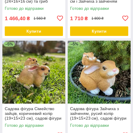
(24×16×16 см) та гриб
см і Зайчиха з зайченям
Боровик (23×14×14 см),
19×15×23 см
Готово до відправки
Готово до відправки
садово-паркові фігури
1 466,40
1 710
₴
₴
1 560 ₴
1 800 ₴
Купити
Купити
–5%
–5%
Садова фігура Сімейство
Садова фігура Зайчиха з
зайців, коричневий колір
зайченям, русий колір
(19×15×23 см), садові фігури
(19×15×23 см), садові фігури
з полістоуну, садово-паркові
з полістоуну, садово-паркові
Готово до відправки
Готово до відправки
фігури
фігури