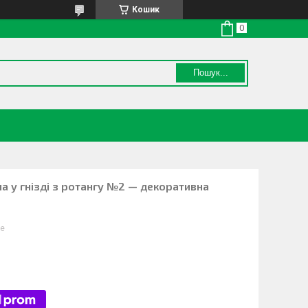
Кошик
Пошук...
а у гнізді з ротангу №2 — декоративна
de