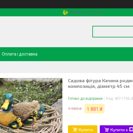
Миколаїв, Україна
Оплата і доставка
Садова фігура Качина родин
композиція, діаметр 45 см
Готово до відправки
Код:
407-1706.
1 881 ₴
1 980 ₴
Купити
Купити з