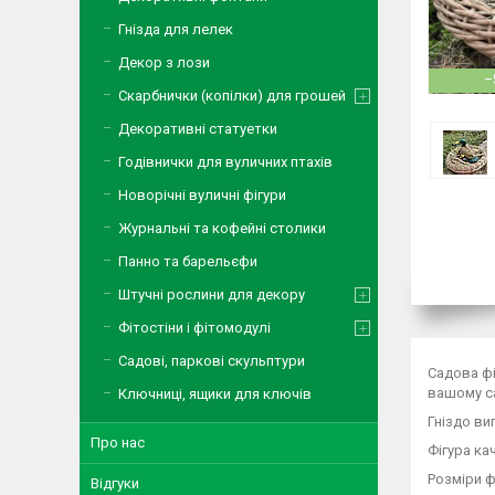
Гнізда для лелек
Декор з лози
–
Скарбнички (копілки) для грошей
Декоративні статуетки
Годівнички для вуличних птахів
Новорічні вуличні фігури
Журнальні та кофейні столики
Панно та барельєфи
Штучні рослини для декору
Фітостіни і фітомодулі
Садові, паркові скульптури
Садова фі
вашому са
Ключниці, ящики для ключів
Гніздо ви
Про нас
Фігура ка
Розміри ф
Відгуки