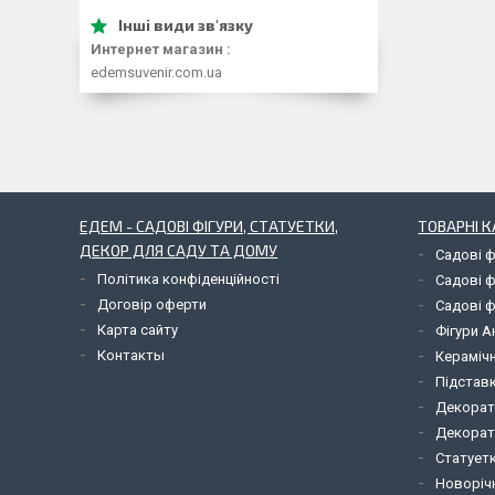
Интернет магазин
edemsuvenir.com.ua
ЕДЕМ - САДОВІ ФІГУРИ, СТАТУЕТКИ,
ТОВАРНІ К
ДЕКОР ДЛЯ САДУ ТА ДОМУ
Садові ф
Політика конфіденційності
Садові ф
Договір оферти
Садові ф
Карта сайту
Фігури А
Контакты
Керамічн
Підставк
Декорат
Декорат
Статует
Новорічн