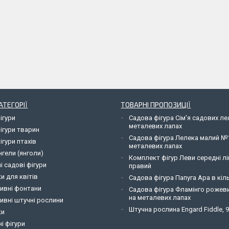
АТЕГОРІЇ
ТОВАРНІ ПРОПОЗИЦІЇ
ігури
Садова фігура Сім'я садових л
металевих лапах
ігури тварин
Садова фігура Лелека малий №
ігури птахів
металевих лапах
нгели (янголи)
Комплект фігур Леви середні лі
і садові фігури
правий
и для квітів
Садова фігура Папуга Ара в кіль
ивні фонтани
Садова фігура Фламінго рожев
на металевих лапах
ивні штучні рослини
Штучна рослина Engard Fiddle, 
ки
і фігури