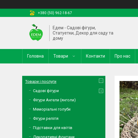
+380 (50) 962-18-67
Едем - Садові фігури,
Статуетки, Декор для саду та
дому
Головна
Товари
Контакти
Про нас
Товари і послуги
Садові фігури
Фігури Ангели (янголи)
Меморіальні голуби
Фігури релігія
Підставки для квітів
Декоративні фонтани