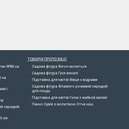
ТОВАРНІ ПРОПОЗИЦІЇ
елек №83 на
Садова фігура Янгол молиться
Садова фігура Гуси веселі
1 на
Підставка для квітів Вівця з відрами
Садова фігура Фламінго рожевий середній
вий і
для гнізда
Підставка для квітів Гном з жабкой малий
ці
Панно Сувій з молитвою Отче наш
ий середній
90 см