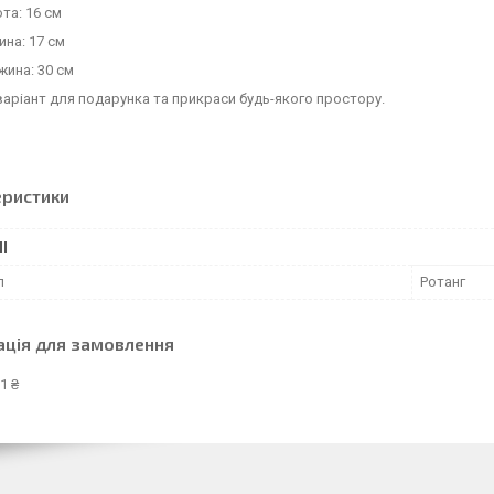
та: 16 см
на: 17 см
ина: 30 см
аріант для подарунка та прикраси будь-якого простору.
еристики
І
л
Ротанг
ація для замовлення
1 ₴