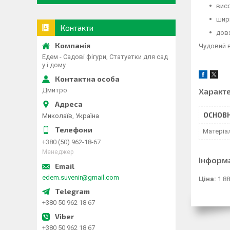
висо
шири
Контакти
довж
Чудовий в
Едем - Садові фігури, Статуетки для сад
у і дому
Характ
Дмитро
ОСНОВН
Миколаїв, Україна
Матеріа
+380 (50) 962-18-67
Менеджер
Інформ
edem.suvenir@gmail.com
Ціна:
1 88
+380 50 962 18 67
+380 50 962 18 67