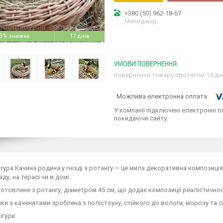
+380 (50) 962-18-67
Менеджер
5%
17 днів
повернення товару протягом 14 дн
У компанії підключені електронні п
покидаючи сайту.
гура Качина родина у гнізді з ротангу — це мила декоративна композиц
ду, на терасі чи в домі.
готовлене з ротангу, діаметром 45 см, що додає композиції реалістичнос
чки з каченятами зроблена з полістоуну, стійкого до вологи, морозу та с
ігури: