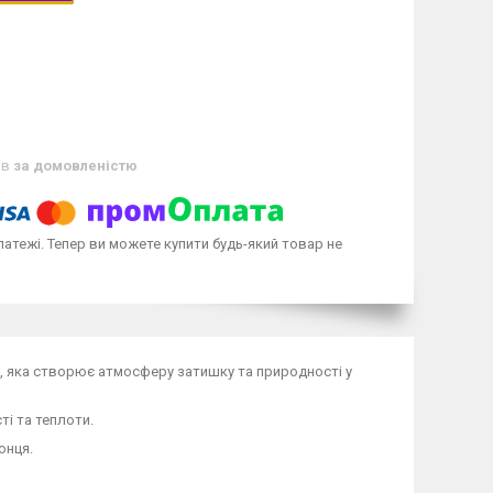
ів
за домовленістю
латежі. Тепер ви можете купити будь-який товар не
ія, яка створює атмосферу затишку та природності у
ті та теплоти.
онця.