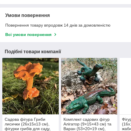
Умови повернення
Повернення товару впродовж 14 днів за домовленістю
Всі умови повернення
Подібні товари компанії
Садова фігура Гриби
Комплект садових фігур
Фіг
лисички (26х15х13 см),
Алігатор (9×15×43 см) та
(16х
фігурки грибів для саду,
Варан (53×20×19 см),
жаби