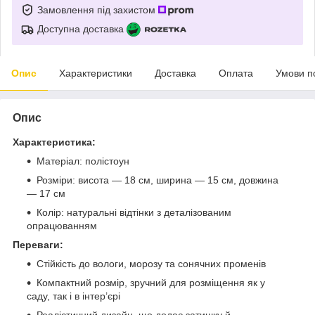
Замовлення під захистом
Доступна доставка
Опис
Характеристики
Доставка
Оплата
Умови п
Опис
Характеристика:
Матеріал: полістоун
Розміри: висота — 18 см, ширина — 15 см, довжина
— 17 см
Колір: натуральні відтінки з деталізованим
опрацюванням
Переваги:
Стійкість до вологи, морозу та сонячних променів
Компактний розмір, зручний для розміщення як у
саду, так і в інтер’єрі
Реалістичний дизайн, що додає затишку й