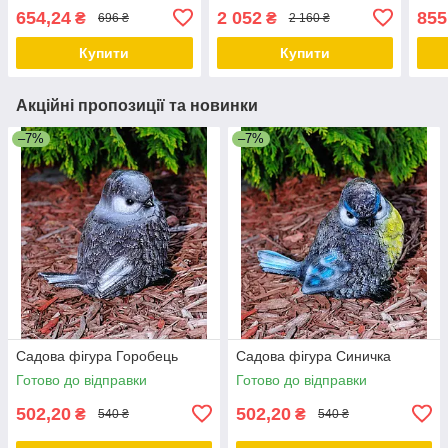
садові статуетки, садові
декоративні фігури для
деко
654,24
2 052
855
₴
₴
696 ₴
2 160 ₴
фігури з полістоуну
саду і дому
саду
Купити
Купити
Акційні пропозиції та новинки
–7%
–7%
Садова фігура Горобець
Садова фігура Синичка
Готово до відправки
Готово до відправки
502,20
502,20
₴
₴
540 ₴
540 ₴