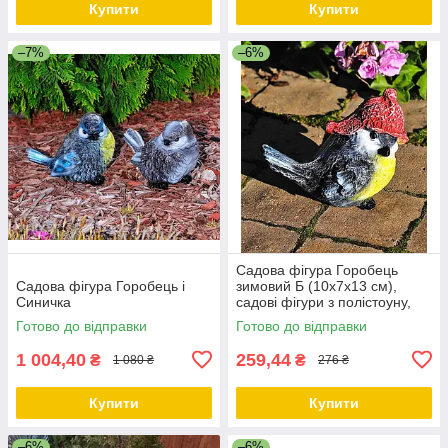
Купити
Купити
–7%
–6%
Садова фігура Горобець
Садова фігура Горобець і
зимовий Б (10х7х13 см),
Синичка
садові фігури з полістоуну,
садово-паркові фігурки
Готово до відправки
Готово до відправки
1 004,40
259,44
₴
₴
1 080 ₴
276 ₴
Купити
Купити
–6%
–6%