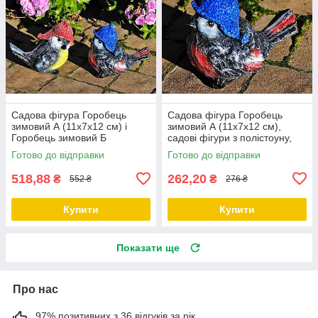
Садова фігура Горобець
Садова фігура Горобець
зимовий А (11х7х12 см) і
зимовий А (11х7х12 см),
Горобець зимовий Б
садові фігури з полістоуну,
(10х7х13 см), садові
садово-паркові фігурки
Готово до відправки
Готово до відправки
статуетки, садові фігури з
полістоуну,
518,88
262,20
₴
₴
552 ₴
276 ₴
Купити
Купити
Показати ще
Про нас
97% позитивних з 36 відгуків за рік