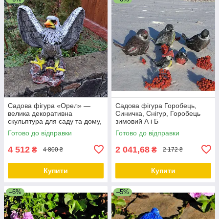
Садова фігура «Орел» —
Садова фігура Горобець,
велика декоративна
Синичка, Снігур, Горобець
скульптура для саду та дому,
зимовий А і Б
55×49×40 см
Готово до відправки
Готово до відправки
4 512
2 041,68
₴
₴
4 800 ₴
2 172 ₴
Купити
Купити
–6%
–5%