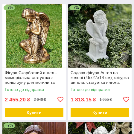
–7%
–7%
Фігура Скорботний ангел -
Садова фігура Ангел на
меморіальна статуетка з
колоні (45х27х14 см), фігурка
полістоуну для могили та
ангела, статуетка янгола
пам'ятника, бронзовий колір,
Готово до відправки
Готово до відправки
50×25×30 см
2 455,20
1 818,15
₴
₴
2 640 ₴
1 955 ₴
Купити
Купити
–7%