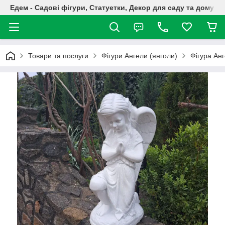
Едем - Садові фігури, Статуетки, Декор для саду та дому
Товари та послуги
Фігури Ангели (янголи)
Фігура Анг