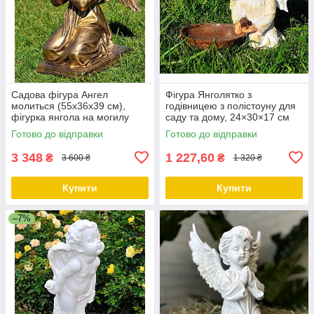
Садова фігура Ангел
Фігура Янголятко з
молиться (55х36х39 см),
годівницею з полістоуну для
фігурка янгола на могилу
саду та дому, 24×30×17 см
Готово до відправки
Готово до відправки
3 348
1 227,60
₴
₴
3 600 ₴
1 320 ₴
Купити
Купити
–7%