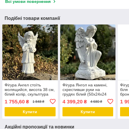
Всі умови повернення
Подібні товари компанії
Фігура Ангел стоїть
Фігура Янгол на камені,
Фігу
молящийся, висота 38 см,
схрестивши руки на
біля
білий колір, скульптура
грудях білий (50х24х24
брон
ангела на могилу з
см), скульптура ангела на
скул
1 755,60
4 399,20
1 9
₴
₴
1 848 ₴
4 680 ₴
полістоуну
могилу, скульптура ангел
моги
Купити
Купити
Акційні пропозиції та новинки