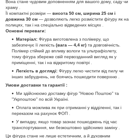
Вона стане чудовим доповненням для вашого дому, саду чи
храму .
Її компактні розміри —
висота 50 см, ширина 25 см і
довжина 30 см
— дозволяють легко розмістити фігуру як на
полицях, так і на спеціально відведених місцях .
Основні переваги:
Матеріал:
Фігура виготовлена з полімеру, що
забезпечує її легкість
(вага — 4,4 кг)
та довговічність.
Полімер стійкий до впливу вологи та ультрафіолету,
тому фігура збереже свій первозданний вигляд як у
приміщенні, так і на відкритому повітрі .
Легкість в догляді:
Фігуру легко чистити від пилу чи
інших забруднень, не боячись пошкодити поверхню .
Умови доставки та гарантії :
Ми здійснюємо доставку фігур "Новою Поштою" та
"Укрпоштою" по всій Україні.
Оплата можлива як при отриманні у відділенні, так і
переказом на рахунок ФОП .
У випадку, якщо товар зазнає пошкоджень під час
транспортування, ми безкоштовно здійснимо заміну .
Ця фігура стане не лише естетичним, а й духовним