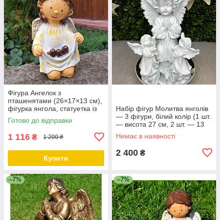
Фігура Ангелок з
пташенятами (26×17×13 см),
фігурка янгола, статуетка із
Набір фігур Молитва янголів
полістоуну
— 3 фігури, білий колір (1 шт.
Готово до відправки
— висота 27 см, 2 шт. — 13
см), полістоун
1 116
Немає в наявності
₴
1 200 ₴
2 400
₴
Купити
–7%
–7%