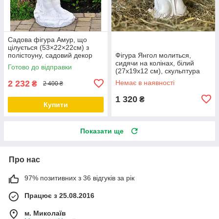
Садова фігура Амур, що
цілується (53×22×22см) з
полістоуну, садовий декор
Фігура Янгол молиться,
для дому
сидячи на колінах, білий
Готово до відправки
(27х19х12 см), скульптура
ангела на могилу, фігура
2 232
Немає в наявності
₴
2 400 ₴
янгола
1 320
₴
Купити
Показати ще
Про нас
97% позитивних з 36 відгуків за рік
Працює з 25.08.2016
м. Миколаїв