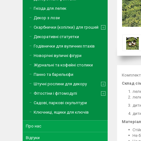
Гнізда для лелек
Декор з лози
Скарбнички (копілки) для грошей
Декоративні статуетки
Годівнички для вуличних птахів
Новорічні вуличні фігури
Журнальні та кофейні столики
Панно та барельєфи
Комплект 
Склад сім
Штучні рослини для декору
леле
Фітостіни і фітомодулі
леле
Садові, паркові скульптури
дити
Ключниці, ящики для ключів
дити
Матеріал
Про нас
Стій
Не б
Відгуки