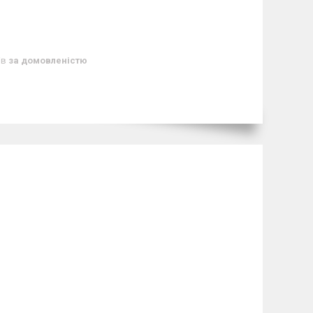
ів
за домовленістю