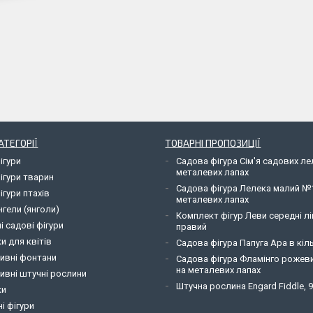
АТЕГОРІЇ
ТОВАРНІ ПРОПОЗИЦІЇ
ігури
Садова фігура Сім'я садових л
металевих лапах
ігури тварин
Садова фігура Лелека малий №
ігури птахів
металевих лапах
нгели (янголи)
Комплект фігур Леви середні лі
і садові фігури
правий
и для квітів
Садова фігура Папуга Ара в кіль
ивні фонтани
Садова фігура Фламінго рожев
на металевих лапах
ивні штучні рослини
Штучна рослина Engard Fiddle, 
ки
і фігури