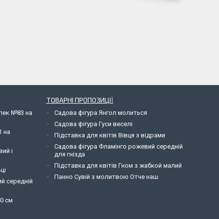
ТОВАРНІ ПРОПОЗИЦІЇ
елек №83 на
Садова фігура Янгол молиться
Садова фігура Гуси веселі
1 на
Підставка для квітів Вівця з відрами
Садова фігура Фламінго рожевий середній
вий і
для гнізда
Підставка для квітів Гном з жабкой малий
ці
Панно Сувій з молитвою Отче наш
ий середній
90 см