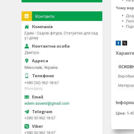
Не в
Чому вар
Контакти
Дод
Леле
Підх
Едем - Садові фігури, Статуетки для сад
у і дому
Характ
Дмитро
ОСНОВН
Миколаїв, Україна
Виробни
+380 (50) 962-18-67
Матеріа
Менеджер
Інформ
edem.suvenir@gmail.com
Ціна:
5 40
+380 50 962 18 67
+380 50 962 18 67