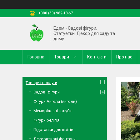
+380 (50) 962-18-67
Едем - Садові фігури,
Статуетки, Декор для саду та
дому
Головна
Товари
Контакти
Про нас
Товари і послуги
Садові фігури
Фігури Ангели (янголи)
Меморіальні голуби
Фігури релігія
Підставки для квітів
Декоративні фонтани