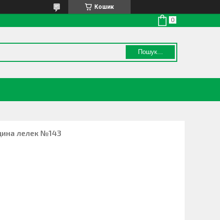
Кошик
Пошук...
дина лелек №143