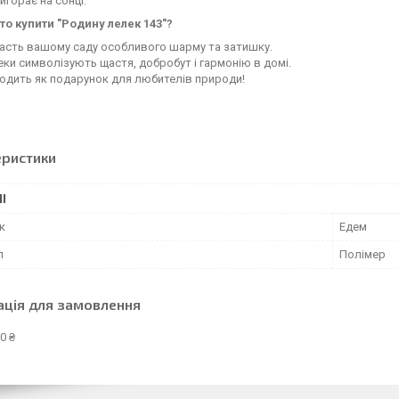
игорає на сонці.
то купити "Родину лелек 143"?
асть вашому саду особливого шарму та затишку.
ки символізують щастя, добробут і гармонію в домі.
одить як подарунок для любителів природи!
еристики
І
к
Едем
л
Полімер
ація для замовлення
0 ₴