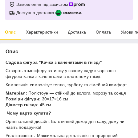
Замовлення під захистом
Доступна доставка
Опис
Характеристики
Доставка
Оплата
Умови п
Опис
Садова фігура "Качка з каченятами в гнізді"
Створіть атмосферу затишку у своєму саду з чарівною
фігурою качки з каченятами в плетеному гнізді.
Композиція символізує тепло, турботу та сімейний комфорт.
Матеріал:
Полістоун — стійкий до вологи, морозу та сонця
Розміри фігури:
30×17×16 см
Діаметр гнізда:
45 см
Чому варто купити?
Оригінальний дизайн: Естетичний декор для саду, дому чи
навіть подарунка!
Реалістичність: Максимальна деталізація та природний