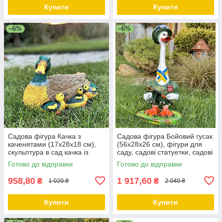
Купити
Купити
–6%
–6%
Садова фігура Качка з
Садова фігура Бойовий гусак
каченятами (17х28х18 см),
(56х28х26 см), фігури для
скульптура в сад качка із
саду, садові статуетки, садові
полістоуну садово-паркові
фігури з полістоуну
Готово до відправки
Готово до відправки
фігури
958,80
1 917,60
₴
₴
1 020 ₴
2 040 ₴
Купити
Купити