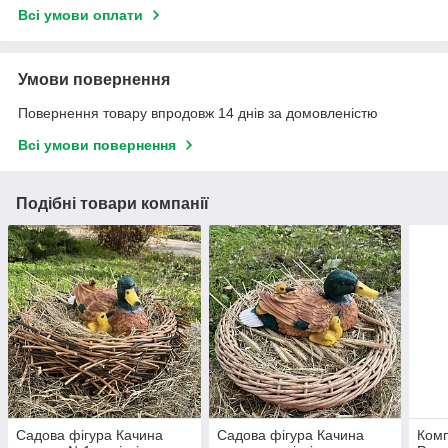
Всі умови оплати
Умови повернення
Повернення товару впродовж 14 днів за домовленістю
Всі умови повернення
Подібні товари компанії
Садова фігура Качина
Садова фігура Качина
Комп