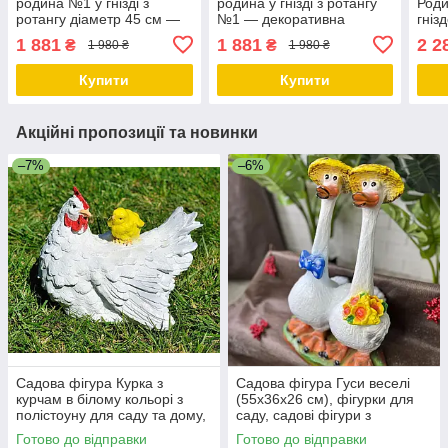
родина №1 у гнізді з
родина у гнізді з ротангу
Роди
ротангу діаметр 45 см —
№1 — декоративна
гніз
декор для дому
композиція, діаметр 45 см
см),
1 881
1 881
2 2
₴
₴
1 980 ₴
1 980 ₴
полі
фігу
Купити
Купити
Акційні пропозиції та новинки
–7%
–6%
Садова фігура Курка з
Садова фігура Гуси веселі
курчам в білому кольорі з
(55х36х26 см), фігурки для
полістоуну для саду та дому,
саду, садові фігури з
24×24×30 см
полістоуну, садово-паркові
Готово до відправки
Готово до відправки
фігури