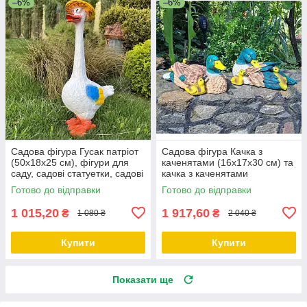
–6%
–6%
Садова фігура Гусак патріот
Садова фігура Качка з
(50х18х25 см), фігури для
каченятами (16х17х30 см) та
саду, садові статуетки, садові
качка з каченятами
фігури з полістоуну
кольорова (16х17х30 см),
Готово до відправки
Готово до відправки
фігури садові, фігури для
саду,
1 015,20
1 917,60
₴
₴
1 080 ₴
2 040 ₴
Купити
Купити
Показати ще