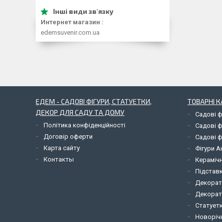
Интернет магазин
edemsuvenir.com.ua
ЕДЕМ - САДОВІ ФІГУРИ, СТАТУЕТКИ,
ТОВАРНІ К
ДЕКОР ДЛЯ САДУ ТА ДОМУ
Садові ф
Політика конфіденційності
Садові ф
Договір оферти
Садові ф
Карта сайту
Фігури А
Контакты
Керамічн
Підставк
Декорат
Декорат
Статует
Новорічн