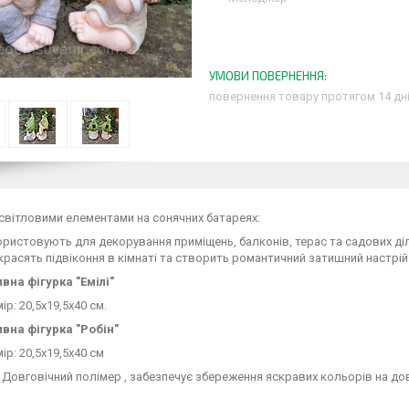
повернення товару протягом 14 дн
 світловими елементами на сонячних батареях:
ристовують для декорування приміщень, балконів, терас та садових ді
расять підвіконня в кімнаті та створить романтичний затишний настрій
вна фігурка "Емілі"
ір: 20,5х19,5х40 см.
вна фігурка "Робін"
ір: 20,5х19,5х40 см
 Довговічний полімер , забезпечує збереження яскравих кольорів на довгі