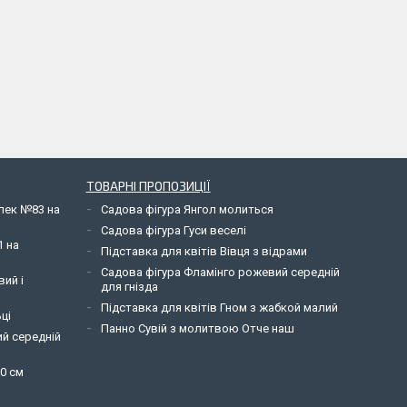
ТОВАРНІ ПРОПОЗИЦІЇ
елек №83 на
Садова фігура Янгол молиться
Садова фігура Гуси веселі
1 на
Підставка для квітів Вівця з відрами
Садова фігура Фламінго рожевий середній
вий і
для гнізда
Підставка для квітів Гном з жабкой малий
ці
Панно Сувій з молитвою Отче наш
ий середній
90 см