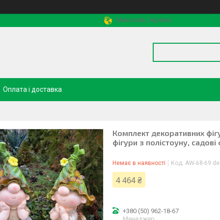
Миколаїв, Україна
Оплата і доставка
Комплект декоративних фігур
фігури з полістоуну, садові 
Немає в наявності
Код:
AW-68-69.de
4 464 ₴
+380 (50) 962-18-67
Менеджер