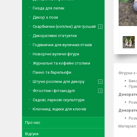
Гнізда для лелек
Декор з лози
Скарбнички (копілки) для грошей
Декоративні статуетки
Годівнички для вуличних птахів
Новорічні вуличні фігури
Журнальні та кофейні столики
Панно та барельєфи
Фігурки з
Вико
Штучні рослини для декору
Прик
Фітостіни і фітомодулі
Декорати
Садові, паркові скульптури
Розм
Ключниці, ящики для ключів
Декорати
Розм
Про нас
Матеріал:
Відгуки