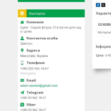
Характ
Контакти
ОСНОВН
Едем - Садові фігури, Статуетки для сад
у і дому
Матеріа
Дмитро
Інформ
Ціна:
4 46
Миколаїв, Україна
+380 (50) 962-18-67
Менеджер
edem.suvenir@gmail.com
+380 50 962 18 67
+380 50 962 18 67