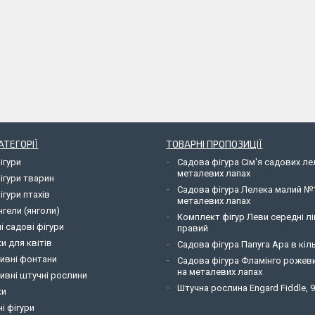
АТЕГОРІЇ
ТОВАРНІ ПРОПОЗИЦІЇ
ігури
Садова фігура Сім'я садових л
металевих лапах
ігури тварин
Садова фігура Лелека малий №
ігури птахів
металевих лапах
нгели (янголи)
Комплект фігур Леви середні лі
і садові фігури
правий
и для квітів
Садова фігура Папуга Ара в кіль
ивні фонтани
Садова фігура Фламінго рожев
на металевих лапах
ивні штучні рослини
Штучна рослина Engard Fiddle, 
ки
і фігури