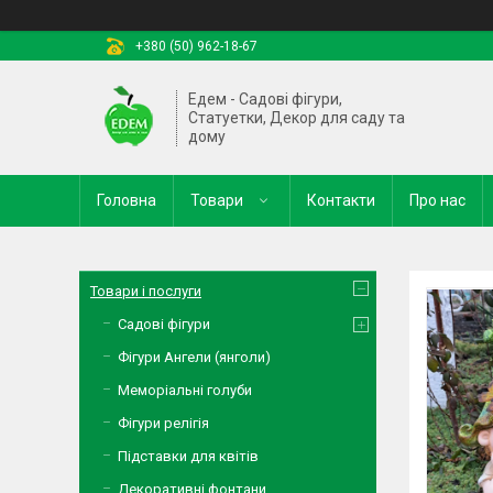
+380 (50) 962-18-67
Едем - Садові фігури,
Статуетки, Декор для саду та
дому
Головна
Товари
Контакти
Про нас
Товари і послуги
Садові фігури
Фігури Ангели (янголи)
Меморіальні голуби
Фігури релігія
Підставки для квітів
Декоративні фонтани