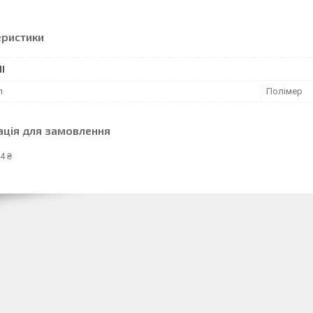
еристики
І
л
Полімер
ація для замовлення
4 ₴