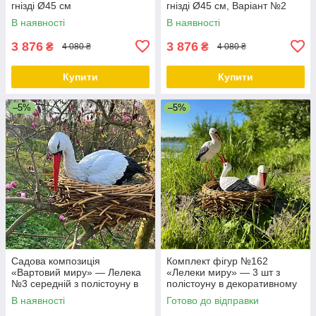
гнізді Ø45 см
гнізді Ø45 см, Варіант №2
В наявності
В наявності
3 876
3 876
₴
₴
4 080 ₴
4 080 ₴
Купити
Купити
–5%
–5%
Садова композиція
Комплект фігур №162
«Вартовий миру» — Лелека
«Лелеки миру» — 3 шт з
№3 середній з полістоуну в
полістоуну в декоративному
гнізді з ротангу, 45 см
ротанговому гнізді Ø45 см
В наявності
Готово до відправки