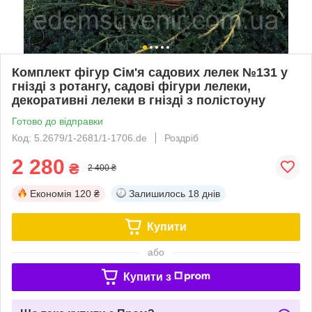
Комплект фігур Сім'я садових лелек №131 у
гнізді з ротангу, садові фігури лелеки,
декоративні лелеки в гнізді з полістоуну
Готово до відправки
Код: 5.2679/1-2681/1-1706.de
Роздріб
2 280
₴
2 400 ₴
Економія
120 ₴
Залишилось
18 днів
Купити
або
Купити з