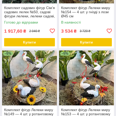
Комплект садових фігур Сім'я
Комплект фігур Лелеки миру
садових лелек №50, садові
№154 — 4 шт. у гнізді з лози
фігури лелеки, лелеки садові,
Ø45 см
садово паркові скульптури
Готово до відправки
В наявності
лелеки, лелеки для
1 917,60
3 534
₴
₴
2 040 ₴
3 720 ₴
Купити
Купити
–5%
–5%
Комплект фігур Лелеки миру
Комплект фігур Лелеки миру
№149 — 4 шт. у ротанговому
№153 — 4 шт. у ротанговому