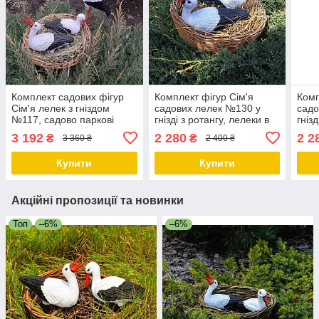
Комплект садових фігур
Комплект фігур Сім'я
Комп
Сім'я лелек з гніздом
садових лелек №130 у
садо
№117, садово паркові
гнізді з ротангу, лелеки в
гніз
скульптури лелеки,
сад, декоративні лелеки в
сад,
3 192
2 280
2 2
₴
₴
3 360 ₴
2 400 ₴
декоративні лелеки в гнізді
гнізді із полістоуну
гнізд
із полістоуну
Купити
Купити
Акційні пропозиції та новинки
Топ
–6%
–6%