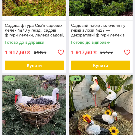
Садова фігура Сім'я садових
Садовий набір лелеченят у
лелек №73 у гнізді, садові
гнізді з лози №27 —
фігури лелеки, лелеки садові,
декоративні фігури лелек з
садово паркові скульптури
полістоуну для саду та
Готово до відправки
Готово до відправки
лелеки, лелеки для
подвір’я, гніздо 45 см
1 917,60
1 917,60
₴
₴
2 040 ₴
2 040 ₴
Купити
Купити
–6%
–5%