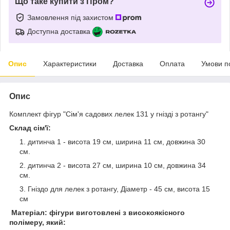
Що таке купити з Пром?
Замовлення під захистом
Доступна доставка
Опис
Характеристики
Доставка
Оплата
Умови п
Опис
Комплект фігур "Сім'я садових лелек 131 у гнізді з ротангу"
Склад сім'ї:
дитинча 1 - висота 19 см, ширина 11 см, довжина 30
см.
дитинча 2 - висота 27 см, ширина 10 см, довжина 34
см.
Гніздо для лелек з ротангу, Діаметр - 45 см, висота 15
см
Матеріал: фігури виготовлені з високоякісного
полімеру, який: