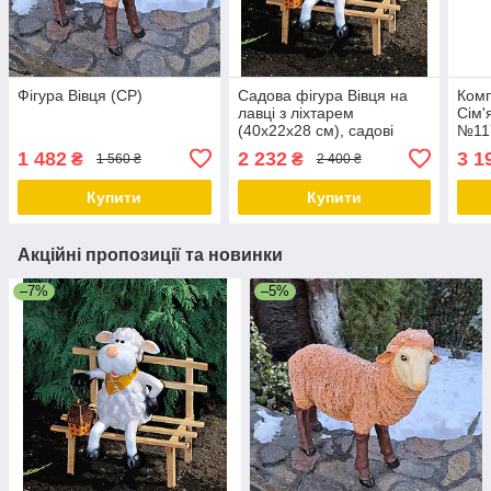
Фігура Вівця (СР)
Садова фігура Вівця на
Комп
лавці з ліхтарем
Сім'
(40х22х28 см), садові
№117
фігури з полістоуну,
скул
1 482
2 232
3 1
₴
₴
1 560 ₴
2 400 ₴
садово-паркові фігури
деко
із п
Купити
Купити
Акційні пропозиції та новинки
–7%
–5%