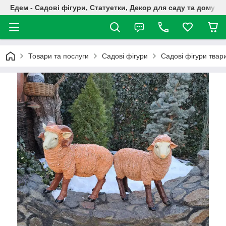
Едем - Садові фігури, Статуетки, Декор для саду та дому
Товари та послуги
Садові фігури
Садові фігури твар