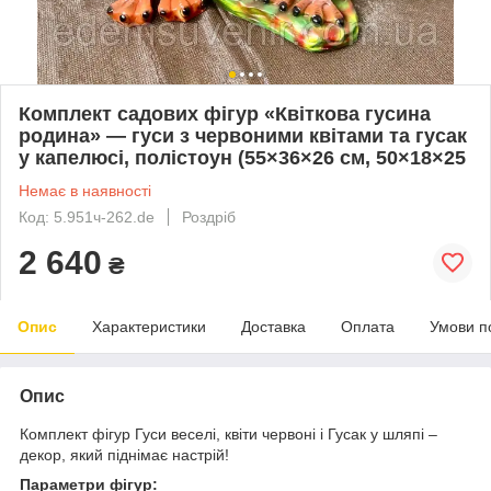
Комплект садових фігур «Квіткова гусина
родина» — гуси з червоними квітами та гусак
у капелюсі, полістоун (55×36×26 см, 50×18×25
Немає в наявності
Код: 5.951ч-262.de
Роздріб
2 640
₴
Опис
Характеристики
Доставка
Оплата
Умови п
Опис
Комплект фігур Гуси веселі, квіти червоні і Гусак у шляпі –
декор, який піднімає настрій!
Параметри фігур: