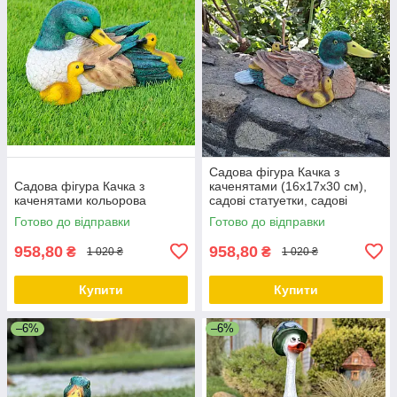
Садова фігура Качка з
Садова фігура Качка з
каченятами (16х17х30 см),
каченятами кольорова
садові статуетки, садові
фігури з полістоуну
Готово до відправки
Готово до відправки
958,80
958,80
₴
₴
1 020 ₴
1 020 ₴
Купити
Купити
–6%
–6%