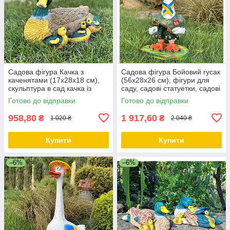
Садова фігура Качка з
Садова фігура Бойовий гусак
каченятами (17х28х18 см),
(56х28х26 см), фігури для
скульптура в сад качка із
саду, садові статуетки, садові
полістоуну садово-паркові
фігури з полістоуну
Готово до відправки
Готово до відправки
фігури
958,80
1 917,60
₴
₴
1 020 ₴
2 040 ₴
Купити
Купити
–6%
–6%