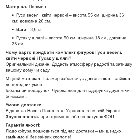
Матеріал:
Полімер
Гуси веселі, квіти червоні – висота 55 см; ширина 36
см; довжина 26 см.
Вага -
3,6 кг
Гусак у шляпі – висота 50 см, ширина 18 см, довжина
25 см.
Чому варто придбати комплект фігурок Гуси веселі,
квіти червоні і Гусак у шляпі?
Оригінальний дизайн: Додасть атмосферу радості та затишку
вашому дому чи саду.
Міцний матеріал: Полімер забезпечує довговічність і стійкість
до погодних умов .
Ідеальний подарунок: Чудова ідея для подарунка друзям чи
близьким .
Умови доставки:
Відправка Новою Поштою та Укрпоштою по всій Україні .
Зручна оплата:
при отриманні або на рахунок ФОП .
Гарантія якості:
Якщо фігура пошкодиться під час доставки – ми швидко
замінимо її без зайвих клопотів!