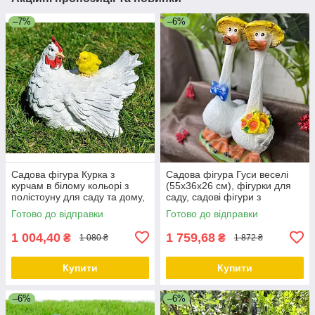
–7%
–6%
Садова фігура Курка з
Садова фігура Гуси веселі
курчам в білому кольорі з
(55х36х26 см), фігурки для
полістоуну для саду та дому,
саду, садові фігури з
24×24×30 см
полістоуну, садово-паркові
Готово до відправки
Готово до відправки
фігури
1 004,40
1 759,68
₴
₴
1 080 ₴
1 872 ₴
Купити
Купити
–6%
–6%