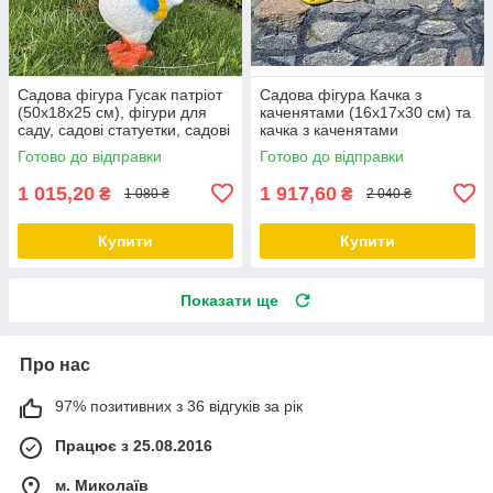
Садова фігура Гусак патріот
Садова фігура Качка з
(50х18х25 см), фігури для
каченятами (16х17х30 см) та
саду, садові статуетки, садові
качка з каченятами
фігури з полістоуну
кольорова (16х17х30 см),
Готово до відправки
Готово до відправки
фігури садові, фігури для
саду,
1 015,20
1 917,60
₴
₴
1 080 ₴
2 040 ₴
Купити
Купити
Показати ще
Про нас
97% позитивних з 36 відгуків за рік
Працює з 25.08.2016
м. Миколаїв