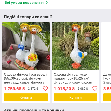
Всі умови повернення
Подібні товари компанії
Садова фігура Гуси веселі
Садова фігура Гусак
Деко
(55х36х26 см), фігурки
патріот (50х18х25 см),
Гуси
для саду, садові фігури з
фігури для саду, садові
2 шт
полістоуну, садово-паркові
статуетки, садові фігури з
полі
1 759,68
1 015,20
3 5
₴
₴
1 872 ₴
1 080 ₴
фігури
полістоуну
Купити
Купити
Акційні пропозиції та новинки