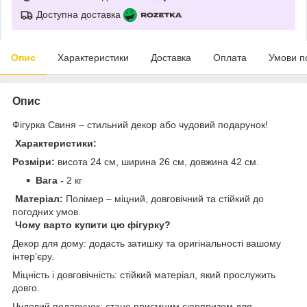
Доступна доставка
Опис
Характеристики
Доставка
Оплата
Умови п
Опис
Фігурка Свиня – стильний декор або чудовий подарунок!
Характеристики:
Розміри:
висота 24 см, ширина 26 см, довжина 42 см.
Вага -
2 кг
Матеріал:
Полімер – міцний, довговічний та стійкий до
погодних умов.
Чому варто купити цю фігурку?
Декор для дому: додасть затишку та оригінальності вашому
інтер’єру.
Міцність і довговічність: стійкий матеріал, який прослужить
довго.
Чудовий подарунок: стане приємним сюрпризом для