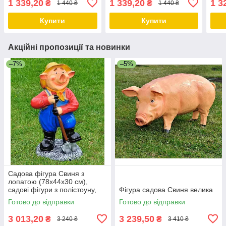
1 339,20
1 339,20
1 3
₴
₴
1 440 ₴
1 440 ₴
садо
фігу
Купити
Купити
Акційні пропозиції та новинки
–7%
–5%
Садова фігура Свиня з
лопатою (78х44х30 см),
садові фігури з полістоуну,
Фігура садова Свиня велика
садово-паркові фігури
Готово до відправки
Готово до відправки
3 013,20
3 239,50
₴
₴
3 240 ₴
3 410 ₴