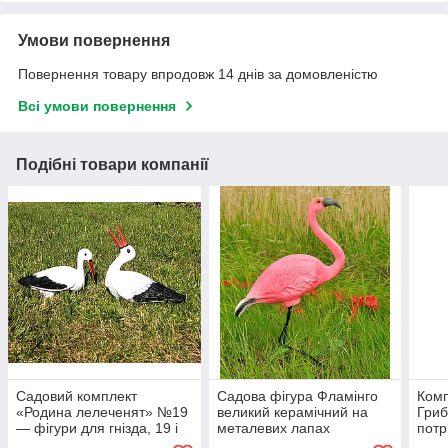
Умови повернення
Повернення товару впродовж 14 днів за домовленістю
Всі умови повернення
Подібні товари компанії
Садовий комплект
Садова фігура Фламінго
Комп
«Родина лелеченят» №19
великий керамічний на
Гриб
— фігури для гнізда, 19 і
металевих лапах
потр
29 см, полістоун
фігу