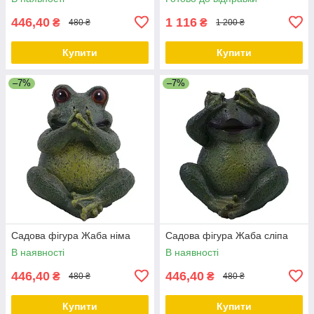
паркові фігури
446,40
1 116
₴
₴
480 ₴
1 200 ₴
Купити
Купити
–7%
–7%
Садова фігура Жаба німа
Садова фігура Жаба сліпа
В наявності
В наявності
446,40
446,40
₴
₴
480 ₴
480 ₴
Купити
Купити