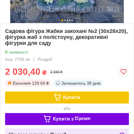
Садова фігура Жабки закохані №2 (30х28х20),
фігурка жаб з полістоуну, декоративні
фігурки для саду
В наявності
Код: 2758.de
Роздріб
2 030,40
₴
2 160 ₴
Економія
129.60 ₴
Залишилось
38 днів
Купити
або
Купити з