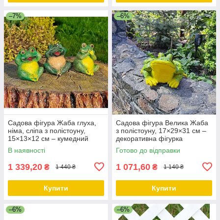
–7%
–6%
Садова фігура Жаба глуха,
Садова фігура Велика Жаба
німа, сліпа з полістоуну,
з полістоуну, 17×29×31 см –
15×13×12 см – кумедний
декоративна фігурка
декор для саду та тераси
В наявності
Готово до відправки
1 339,20
1 071,60
₴
₴
1 440 ₴
1 140 ₴
Купити
Купити
–6%
–6%