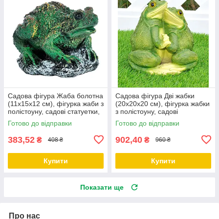
Садова фігура Жаба болотна
Садова фігура Дві жабки
(11х15х12 см), фігурка жаби з
(20х20х20 см), фігурка жабки
полістоуну, садові статуетки,
з полістоуну, садові
садово-паркові фігури
статуетки, садово-паркові
Готово до відправки
Готово до відправки
фігури
383,52
902,40
₴
₴
408 ₴
960 ₴
Купити
Купити
Показати ще
Про нас