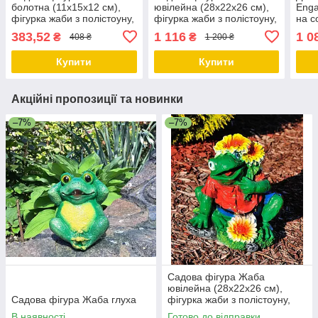
болотна (11х15х12 см),
ювілейна (28х22х26 см),
Enga
фігурка жаби з полістоуну,
фігурка жаби з полістоуну,
на с
садові статуетки, садово-
садові статуетки, садово-
(17х
383,52
1 116
1 0
₴
₴
408 ₴
1 200 ₴
паркові фігури
паркові фігури
фігу
садо
Купити
Купити
Акційні пропозиції та новинки
–7%
–7%
Садова фігура Жаба
ювілейна (28х22х26 см),
Садова фігура Жаба глуха
фігурка жаби з полістоуну,
садові статуетки, садово-
В наявності
Готово до відправки