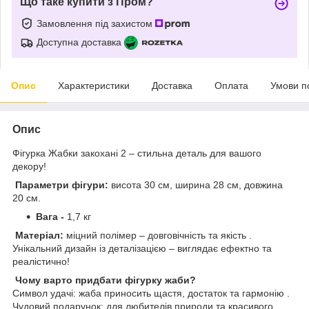
Що таке купити з Пром?
Замовлення під захистом
Доступна доставка
Опис
Характеристики
Доставка
Оплата
Умови п
Опис
Фігурка Жабки закохані 2 – стильна деталь для вашого
декору!
Параметри фігури:
висота 30 см, ширина 28 см, довжина
20 см.
Вага -
1,7 кг
Матеріал:
міцний полімер – довговічність та якість .
Унікальний дизайн із деталізацією – виглядає ефектно та
реалістично!
Чому варто придбати фігурку жаби?
Символ удачі: жаба приносить щастя, достаток та гармонію .
Чудовий подарунок: для любителів природи та красивого