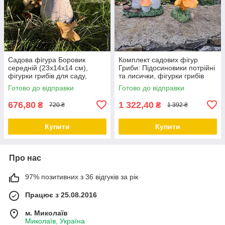
Садова фігура Боровик
Комплект садових фігур
середній (23х14х14 см),
Гриби: Підосиновики потрійні
фігурки грибів для саду,
та лисички, фігурки грибів
садові статуетки, садові
для саду, садові статуетки,
Готово до відправки
Готово до відправки
фігури з полістоуну
садові фігури з
676,80
1 322,40
₴
₴
720 ₴
1 392 ₴
Купити
Купити
Про нас
97% позитивних з 36 відгуків за рік
Працює з 25.08.2016
м. Миколаїв
Миколаїв, Україна