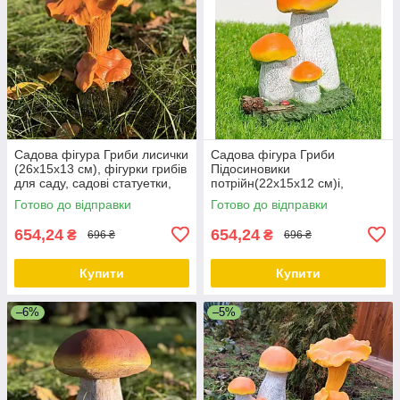
Садова фігура Гриби лисички
Садова фігура Гриби
(26х15х13 см), фігурки грибів
Підосиновики
для саду, садові статуетки,
потрійн(22х15х12 см)і,
садові фігури з полістоуну
фігурки грибів для саду,
Готово до відправки
Готово до відправки
садові статуетки, садові
фігури з полістоуну
654,24
654,24
₴
₴
696 ₴
696 ₴
Купити
Купити
–6%
–5%