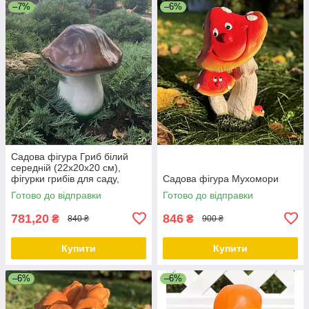
–7%
–6%
Садова фігура Гриб білий
середній (22х20х20 см),
фігурки грибів для саду,
Садова фігура Мухомори
садові статуетки, садові
Готово до відправки
Готово до відправки
фігури з полістоуну
781,20
846
₴
₴
840 ₴
900 ₴
Купити
Купити
–6%
–6%