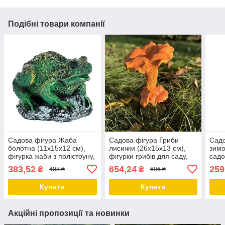
Подібні товари компанії
Садова фігура Жаба
Садова фігура Гриби
Садо
болотна (11х15х12 см),
лисички (26х15х13 см),
зимо
фігурка жаби з полістоуну,
фігурки грибів для саду,
садо
садові статуетки, садово-
садові статуетки, садові
садо
383,52
654,24
259
₴
₴
408 ₴
696 ₴
паркові фігури
фігури з полістоуну
Купити
Купити
Акційні пропозиції та новинки