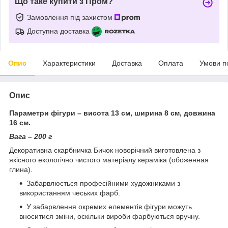
Що таке купити з Пром?
Замовлення під захистом
Доступна доставка
Опис
Характеристики
Доставка
Оплата
Умови п
Опис
Параметри фігури – висота 13 см, ширина 8 см, довжина
16 см.
Вага – 200 г
Декоративна скарбничка Бичок новорічний виготовлена з
якісного екологічно чистого матеріалу кераміка (обоженная
глина).
Забарвлюється професійними художниками з
використанням чеських фарб.
У забарвлення окремих елементів фігури можуть
вноситися зміни, оскільки вироби фарбуються вручну.