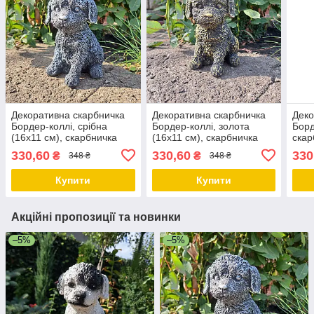
Декоративна скарбничка
Декоративна скарбничка
Деко
Бордер-коллі, срібна
Бордер-коллі, золота
Борд
(16х11 см), скарбничка
(16х11 см), скарбничка
скар
для грошей, скарбничка у
для грошей, скарбничка у
скар
330,60
330,60
330
₴
₴
348 ₴
348 ₴
вигляді собачки
вигляді собачки
соба
Купити
Купити
Акційні пропозиції та новинки
–5%
–5%