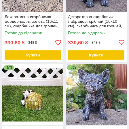
Декоративна скарбничка
Декоративна скарбничка
Бордер-коллі, золота (16х11
Лабрадор, срібний (16х10
см), скарбничка для грошей,
см), скарбничка для грошей,
скарбничка у вигляді собачки
скарбничка у вигляді собачки
Готово до відправки
Готово до відправки
330,60
330,60
₴
₴
348 ₴
348 ₴
Купити
Купити
–5%
–5%