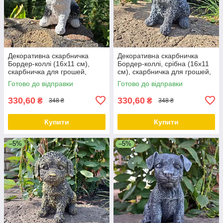
Декоративна скарбничка
Декоративна скарбничка
Бордер-коллі (16х11 см),
Бордер-коллі, срібна (16х11
скарбничка для грошей,
см), скарбничка для грошей,
скарбничка у вигляді собачки
скарбничка у вигляді собачки
Готово до відправки
Готово до відправки
330,60
330,60
₴
₴
348 ₴
348 ₴
Купити
Купити
–5%
–5%