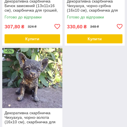
Декоративна скарбничка
Декоративна скарбничка
Бичок заможний (13х11х16
Чихуахуа, чорно-срібна
см), скарбничка для грошей,
(16х10 см), скарбничка для
скарбничка у вигляді бичка
грошей, скарбничка у вигляді
Готово до відправки
Готово до відправки
собачки
307,80
330,60
₴
₴
324 ₴
348 ₴
Купити
Купити
–5%
Декоративна скарбничка
Чихуахуа, чорно-золота
(16х10 см), скарбничка для
грошей, скарбничка у вигляді