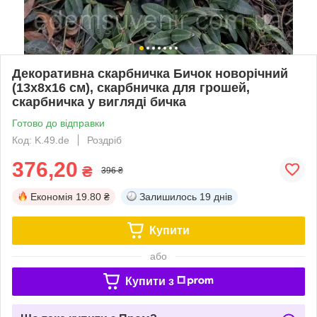
Декоративна скарбничка Бичок новорічний
(13х8х16 см), скарбничка для грошей,
скарбничка у вигляді бичка
Готово до відправки
Код: K.49.de
Роздріб
376,20
₴
396 ₴
Економія
19.80 ₴
Залишилось
19 днів
Купити
або
Купити з