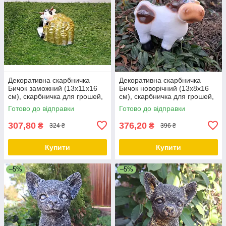
Декоративна скарбничка
Декоративна скарбничка
Бичок заможний (13х11х16
Бичок новорічний (13х8х16
см), скарбничка для грошей,
см), скарбничка для грошей,
скарбничка у вигляді бичка
скарбничка у вигляді бичка
Готово до відправки
Готово до відправки
307,80
376,20
₴
₴
324 ₴
396 ₴
Купити
Купити
–5%
–5%