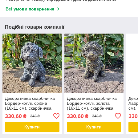
Всі умови повернення
Подібні товари компанії
Декоративна скарбничка
Декоративна скарбничка
Деко
Бордер-коллі, срібна
Бордер-коллі, золота
Лабр
(16х11 см), скарбничка
(16х11 см), скарбничка
см),
для грошей, скарбничка у
для грошей, скарбничка у
грош
330,60
330,60
330
₴
₴
348 ₴
348 ₴
вигляді собачки
вигляді собачки
вигл
Купити
Купити