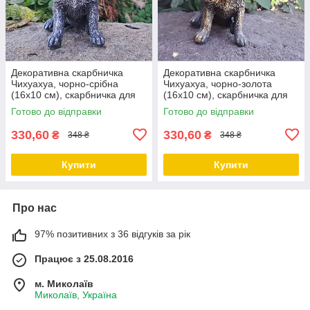
Декоративна скарбничка
Декоративна скарбничка
Чихуахуа, чорно-срібна
Чихуахуа, чорно-золота
(16х10 см), скарбничка для
(16х10 см), скарбничка для
грошей, скарбничка у вигляді
грошей, скарбничка у вигляді
Готово до відправки
Готово до відправки
собачки
собачки
330,60
330,60
₴
₴
348 ₴
348 ₴
Купити
Купити
Про нас
97% позитивних з 36 відгуків за рік
Працює з 25.08.2016
м. Миколаїв
Миколаїв, Україна