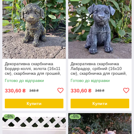
Декоративна скарбничка
Декоративна скарбничка
Бордер-коллі, золота (16х11
Лабрадор, срібний (16х10
см), скарбничка для грошей,
см), скарбничка для грошей,
скарбничка у вигляді собачки
скарбничка у вигляді собачки
Готово до відправки
Готово до відправки
330,60
330,60
₴
₴
348 ₴
348 ₴
Купити
Купити
–5%
–5%