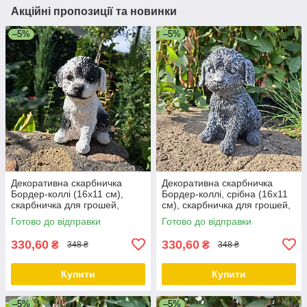
Акційні пропозиції та новинки
–5%
–5%
Декоративна скарбничка
Декоративна скарбничка
Бордер-коллі (16х11 см),
Бордер-коллі, срібна (16х11
скарбничка для грошей,
см), скарбничка для грошей,
скарбничка у вигляді собачки
скарбничка у вигляді собачки
Готово до відправки
Готово до відправки
330,60
330,60
₴
₴
348 ₴
348 ₴
Купити
Купити
–5%
–5%