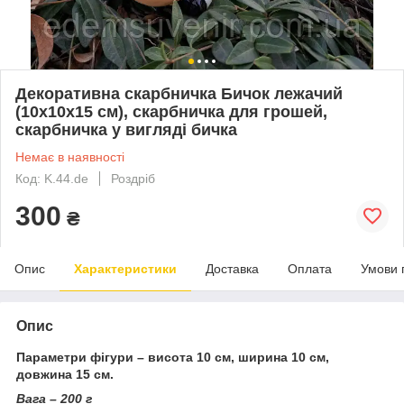
Декоративна скарбничка Бичок лежачий
(10х10х15 см), скарбничка для грошей,
скарбничка у вигляді бичка
Немає в наявності
Код: K.44.de
Роздріб
300
₴
Опис
Характеристики
Доставка
Оплата
Умови 
Опис
Параметри фігури – висота 10 см, ширина 10 см,
довжина 15 см.
Вага – 200 г