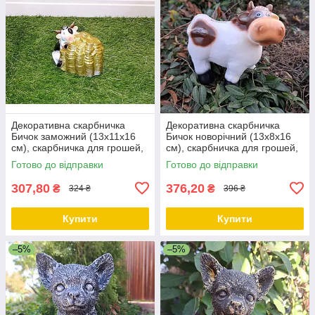
Декоративна скарбничка
Декоративна скарбничка
Бичок заможний (13х11х16
Бичок новорічний (13х8х16
см), скарбничка для грошей,
см), скарбничка для грошей,
скарбничка у вигляді бичка
скарбничка у вигляді бичка
Готово до відправки
Готово до відправки
307,80
376,20
₴
₴
324 ₴
396 ₴
Купити
Купити
–5%
–5%