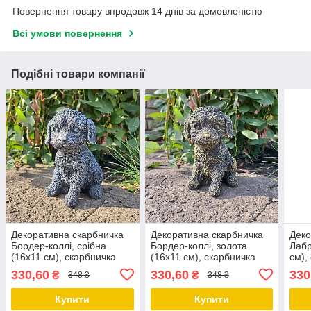
Повернення товару впродовж 14 днів за домовленістю
Всі умови повернення
Подібні товари компанії
Декоративна скарбничка
Декоративна скарбничка
Деко
Бордер-коллі, срібна
Бордер-коллі, золота
Лабр
(16х11 см), скарбничка
(16х11 см), скарбничка
см),
для грошей, скарбничка у
для грошей, скарбничка у
грош
330,60
330,60
330
₴
₴
348 ₴
348 ₴
вигляді собачки
вигляді собачки
вигл
Купити
Купити