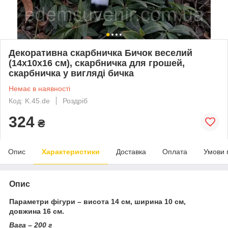
Декоративна скарбничка Бичок веселий
(14х10х16 см), скарбничка для грошей,
скарбничка у вигляді бичка
Немає в наявності
Код: K.45.de
Роздріб
324
₴
Опис
Характеристики
Доставка
Оплата
Умови 
Опис
Параметри фігури – висота 14 см, ширина 10 см,
довжина 16 см.
Вага – 200 г