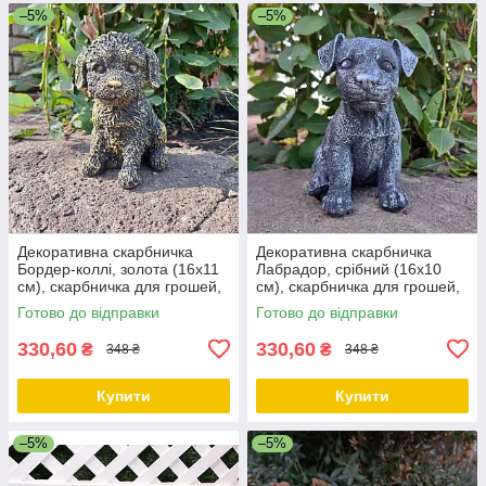
–5%
–5%
Декоративна скарбничка
Декоративна скарбничка
Бордер-коллі, золота (16х11
Лабрадор, срібний (16х10
см), скарбничка для грошей,
см), скарбничка для грошей,
скарбничка у вигляді собачки
скарбничка у вигляді собачки
Готово до відправки
Готово до відправки
330,60
330,60
₴
₴
348 ₴
348 ₴
Купити
Купити
–5%
–5%