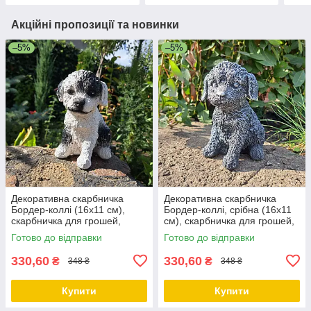
Акційні пропозиції та новинки
–5%
–5%
Декоративна скарбничка
Декоративна скарбничка
Бордер-коллі (16х11 см),
Бордер-коллі, срібна (16х11
скарбничка для грошей,
см), скарбничка для грошей,
скарбничка у вигляді собачки
скарбничка у вигляді собачки
Готово до відправки
Готово до відправки
330,60
330,60
₴
₴
348 ₴
348 ₴
Купити
Купити