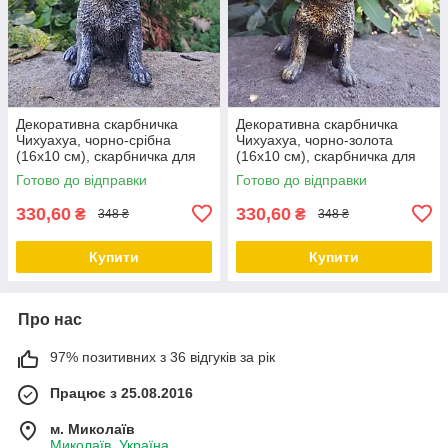
Декоративна скарбничка
Декоративна скарбничка
Чихуахуа, чорно-срібна
Чихуахуа, чорно-золота
(16х10 см), скарбничка для
(16х10 см), скарбничка для
грошей, скарбничка у вигляді
грошей, скарбничка у вигляді
Готово до відправки
Готово до відправки
собачки
собачки
330,60
330,60
₴
₴
348 ₴
348 ₴
Купити
Купити
Про нас
97% позитивних з 36 відгуків за рік
Працює з 25.08.2016
м. Миколаїв
Миколаїв, Україна