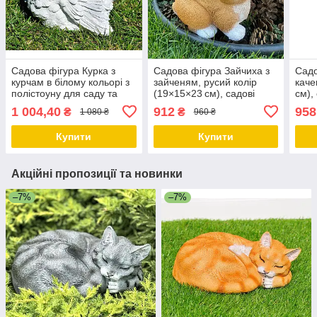
Садова фігура Курка з
Садова фігура Зайчиха з
Садо
курчам в білому кольорі з
зайченям, русий колір
каче
полістоуну для саду та
(19×15×23 см), садові
см),
дому, 24×24×30 см
фігури з полістоуну,
садо
1 004,40
912
958
₴
₴
1 080 ₴
960 ₴
садово-паркові фігури
Купити
Купити
Акційні пропозиції та новинки
–7%
–7%