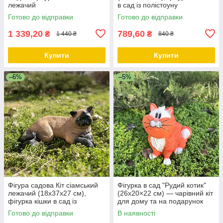
лежачий
в сад із полістоуну
Готово до відправки
Готово до відправки
1 339,20
789,60
₴
₴
1 440 ₴
840 ₴
Купити
Купити
–6%
–5%
Фігура садова Кіт сіамський
Фігурка в сад "Рудий котик"
лежачий (18х37х27 см),
(26х20×22 см) — чарівний кіт
фігурка кішки в сад із
для дому та на подарунок
полістоуну
Готово до відправки
В наявності