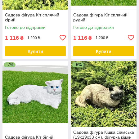
Садова фігура Кіт сплячий
Садова фігура Кіт сплячий
сірий
рудий
Готово до відправки
Готово до відправки
1 116
1 116
₴
₴
1 200 ₴
1 200 ₴
Купити
Купити
–7%
–6%
Садова фігура Кішка сіамська
Садова фігура Кіт білий
(19х19х33 см), фігурка кішки