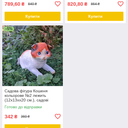
789,60
820,80
₴
₴
840 ₴
864 ₴
Купити
Купити
–5%
Садова фігура Кошеня
кольорове №2 лежить
(12х13хх20 см.), садові
статуетки, садові фігури з
Готово до відправки
полістоуну, фігури в сад
342
₴
360 ₴