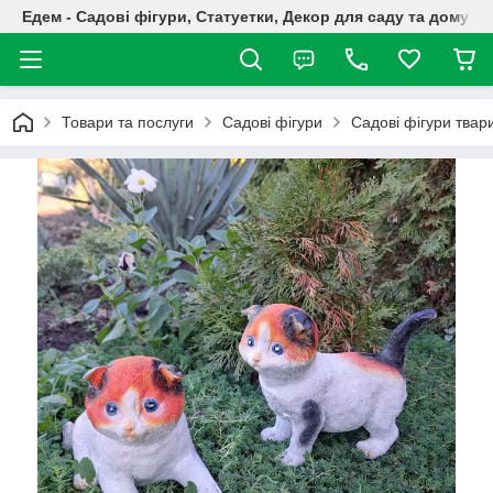
Едем - Садові фігури, Статуетки, Декор для саду та дому
Товари та послуги
Садові фігури
Садові фігури твар