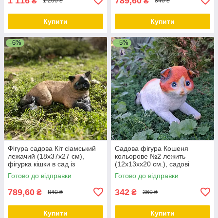
1 116
789,60
₴
₴
1 200 ₴
840 ₴
Купити
Купити
–6%
–5%
Фігура садова Кіт сіамський
Садова фігура Кошеня
лежачий (18х37х27 см),
кольорове №2 лежить
фігурка кішки в сад із
(12х13хх20 см.), садові
полістоуну
статуетки, садові фігури з
Готово до відправки
Готово до відправки
полістоуну, фігури в сад
789,60
342
₴
₴
840 ₴
360 ₴
Купити
Купити