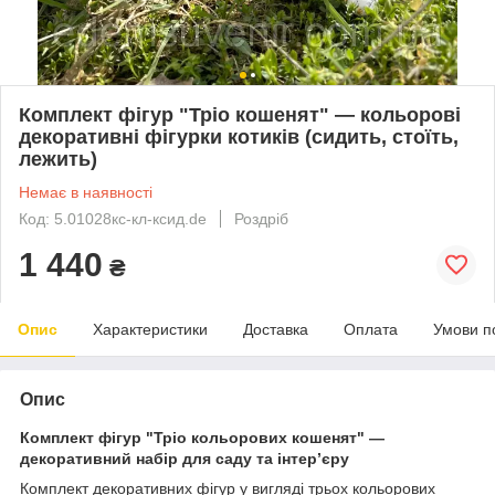
Комплект фігур "Тріо кошенят" — кольорові
декоративні фігурки котиків (сидить, стоїть,
лежить)
Немає в наявності
Код: 5.01028кс-кл-ксид.de
Роздріб
1 440
₴
Опис
Характеристики
Доставка
Оплата
Умови п
Опис
Комплект фігур "Тріо кольорових кошенят" —
декоративний набір для саду та інтер’єру
Комплект декоративних фігур у вигляді трьох кольорових