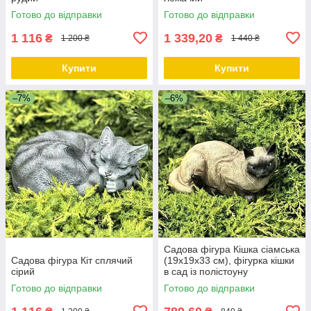
Готово до відправки
Готово до відправки
1 116
1 339,20
₴
₴
1 200 ₴
1 440 ₴
Купити
Купити
–7%
–6%
Садова фігура Кішка сіамська
Садова фігура Кіт сплячий
(19х19х33 см), фігурка кішки
сірий
в сад із полістоуну
Готово до відправки
Готово до відправки