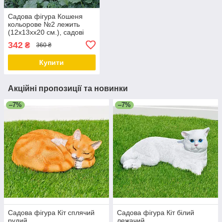
Садова фігура Кошеня
кольорове №2 лежить
(12х13хх20 см.), садові
статуетки, садові фігури з
342
₴
360 ₴
полістоуну, фігури в сад
Купити
Акційні пропозиції та новинки
–7%
–7%
Садова фігура Кіт сплячий
Садова фігура Кіт білий
рудий
лежачий