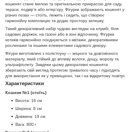
кошенят стане милою та оригінальною прикрасою для саду,
тераси, подвір’я або інтер’єру. Фігурки зображають кошенят у
різних позах — стоїть, лежить і сидить, що створює
гармонійну композицію та додає простору затишку.
Такий декоративний набір чудово виглядає на клумбі, біля
садових доріжок, на газоні або в зоні відпочинку. Фігурки
котиків гармонійно поєднуються з квітами, декоративними
рослинами та іншими елементами садового декору.
Фігури виготовлені з полістоуну — міцного та довговічного
матеріалу, який стійкий до впливу вологи, дощу, морозу та
ультрафіолету. Завдяки цьому декоративні кошенята
зберігають свій вигляд протягом тривалого часу і підходять
для використання як у приміщенні, так і на відкритому повітрі.
Характеристики
Кошеня №1 (стоїть)
Висота: 16 см
Ширина: 8 см
Довжина: 19 см
Вага: 800 г