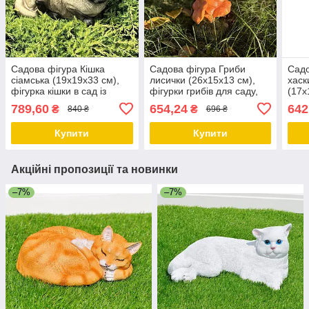
Садова фігура Кішка
Садова фігура Гриби
Садо
сіамська (19х19х33 см),
лисички (26х15х13 см),
хаск
фігурка кішки в сад із
фігурки грибів для саду,
(17х
полістоуну
садові статуетки, садові
фігу
789,60
654,24
642
₴
₴
840 ₴
696 ₴
фігури з полістоуну
стат
Купити
Купити
Акційні пропозиції та новинки
–7%
–7%