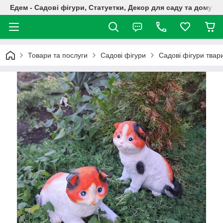
Едем - Садові фігури, Статуетки, Декор для саду та дому
Товари та послуги
Садові фігури
Садові фігури твар