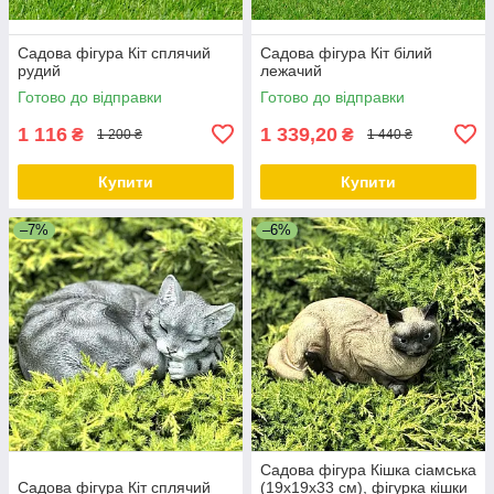
Садова фігура Кіт сплячий
Садова фігура Кіт білий
рудий
лежачий
Готово до відправки
Готово до відправки
1 116
1 339,20
₴
₴
1 200 ₴
1 440 ₴
Купити
Купити
–7%
–6%
Садова фігура Кішка сіамська
Садова фігура Кіт сплячий
(19х19х33 см), фігурка кішки