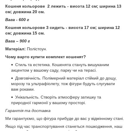
Кошеня кольорове 2 лежить - висота 12 см; ширина 13
см; довжина 20 см.
Вага - 600 г
Кошеня кольорове 3 сидить - висота 17 см; ширина 12
см; довжина 15 см.
Вага – 900 г
Матеріал:
Полістоун.
Чому варто купити комплект кошенят?
Стиль та естетика. Кошенята стануть вишуканим
акцентом у вашому саду, парку чи на терасі.
Довговічність. Полімерний матеріал стійкий до дощу,
морозу та ультрафіолету, тож фігури будуть слугувати
вам роками.
Унікальність. Створіть атмосферу затишку та
природної гармонії у вашому просторі.
Гарантія та доставка
Ми гарантуємо, що фігура прибуде до вас у відмінному стані.
Якщо під час транспортування станеться пошкодження, наш