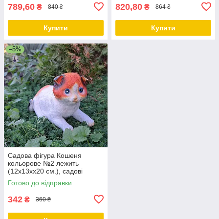
789,60
820,80
₴
₴
840 ₴
864 ₴
Купити
Купити
–5%
Садова фігура Кошеня
кольорове №2 лежить
(12х13хх20 см.), садові
статуетки, садові фігури з
Готово до відправки
полістоуну, фігури в сад
342
₴
360 ₴