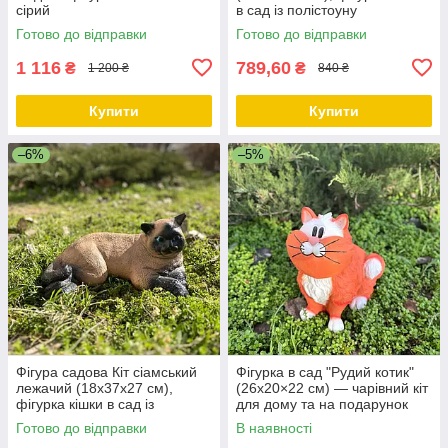
сірий
в сад із полістоуну
Готово до відправки
Готово до відправки
1 116
789,60
₴
₴
1 200 ₴
840 ₴
Купити
Купити
–6%
–5%
Фігура садова Кіт сіамський
Фігурка в сад "Рудий котик"
лежачий (18х37х27 см),
(26х20×22 см) — чарівний кіт
фігурка кішки в сад із
для дому та на подарунок
полістоуну
Готово до відправки
В наявності