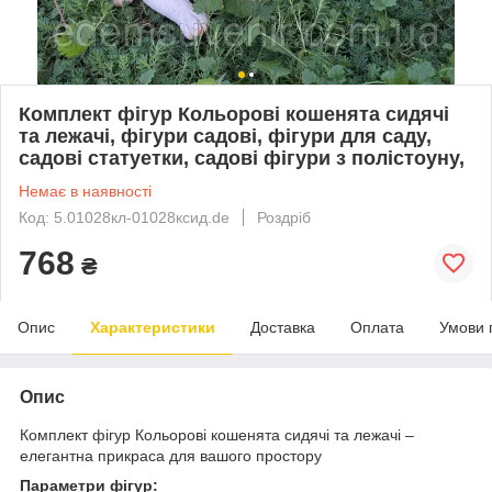
Комплект фігур Кольорові кошенята сидячі
та лежачі, фігури садові, фігури для саду,
садові статуетки, садові фігури з полістоуну,
Немає в наявності
Код: 5.01028кл-01028ксид.de
Роздріб
768
₴
Опис
Характеристики
Доставка
Оплата
Умови 
Опис
Комплект фігур Кольорові кошенята сидячі та лежачі –
елегантна прикраса для вашого простору
Параметри фігур: