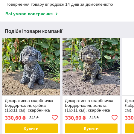
Повернення товару впродовж 14 днів за домовленістю
Всі умови повернення
Подібні товари компанії
Декоративна скарбничка
Декоративна скарбничка
Деко
Бордер-коллі, срібна
Бордер-коллі, золота
Лабр
(16х11 см), скарбничка
(16х11 см), скарбничка
см),
для грошей, скарбничка у
для грошей, скарбничка у
грош
330,60
330,60
330
₴
₴
348 ₴
348 ₴
вигляді собачки
вигляді собачки
вигл
Купити
Купити