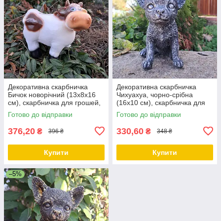
Декоративна скарбничка
Декоративна скарбничка
Бичок новорічний (13х8х16
Чихуахуа, чорно-срібна
см), скарбничка для грошей,
(16х10 см), скарбничка для
скарбничка у вигляді бичка
грошей, скарбничка у вигляді
Готово до відправки
Готово до відправки
собачки
376,20
330,60
₴
₴
396 ₴
348 ₴
Купити
Купити
–5%