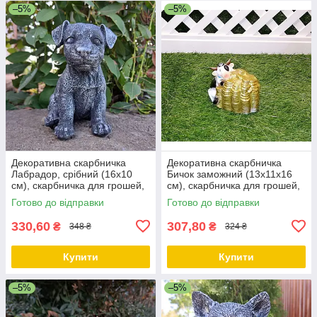
–5%
–5%
Декоративна скарбничка
Декоративна скарбничка
Лабрадор, срібний (16х10
Бичок заможний (13х11х16
см), скарбничка для грошей,
см), скарбничка для грошей,
скарбничка у вигляді собачки
скарбничка у вигляді бичка
Готово до відправки
Готово до відправки
330,60
307,80
₴
₴
348 ₴
324 ₴
Купити
Купити
–5%
–5%