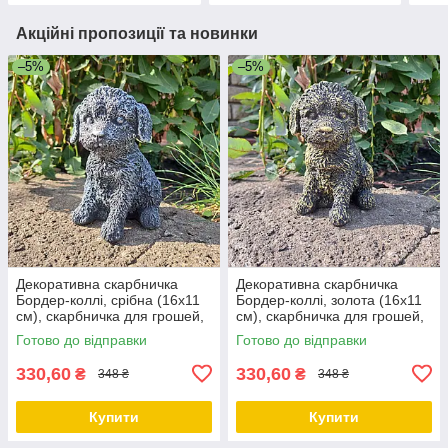
Акційні пропозиції та новинки
–5%
–5%
Декоративна скарбничка
Декоративна скарбничка
Бордер-коллі, срібна (16х11
Бордер-коллі, золота (16х11
см), скарбничка для грошей,
см), скарбничка для грошей,
скарбничка у вигляді собачки
скарбничка у вигляді собачки
Готово до відправки
Готово до відправки
330,60
330,60
₴
₴
348 ₴
348 ₴
Купити
Купити