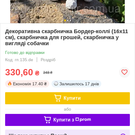
Декоративна скарбничка Бордер-коллі (16х11
см), скарбничка для грошей, скарбничка у
вигляді собачки
Готово до відправки
Код: гп.135.de
Роздріб
330,60
₴
348 ₴
Економія
17.40 ₴
Залишилось
17 днів
Купити
або
Купити з