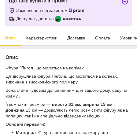
Що таке купити з Пром?
Замовлення під захистом
Доступна доставка
Опис
Характеристики
Доставка
Оплата
Умови п
Опис
Фігура "Янгол, що молиться на колінах"
Ця зворушлива фігура Янгола, що молиться на колінах,
виконана з високоякісного полімеру.
Вона стане чудовим доповненням для вашого дому, саду чи
храму .
Її компактні розміри —
висота 31 см, ширина 19 см і
довжина 13 см
— дозволяють легко розмістити фігуру як на
полицях, так і на спеціально відведених місцях .
Основні переваги:
Матеріал
: Фігура виготовлена з полімеру, що