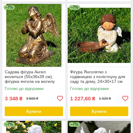
–7%
–7%
Садова фігура Ангел
Фігура Янголятко з
молиться (55х36х39 см),
годівницею з полістоуну для
фігурка янгола на могилу
саду та дому, 24×30×17 см
Готово до відправки
Готово до відправки
3 348
1 227,60
₴
₴
3 600 ₴
1 320 ₴
Купити
Купити
–7%
–7%