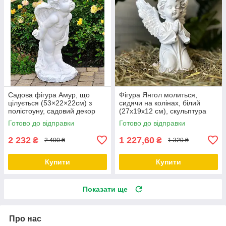
Садова фігура Амур, що
Фігура Янгол молиться,
цілується (53×22×22см) з
сидячи на колінах, білий
полістоуну, садовий декор
(27х19х12 см), скульптура
для дому
ангела на могилу, фігура
Готово до відправки
Готово до відправки
янгола
2 232
1 227,60
₴
₴
2 400 ₴
1 320 ₴
Купити
Купити
Показати ще
Про нас