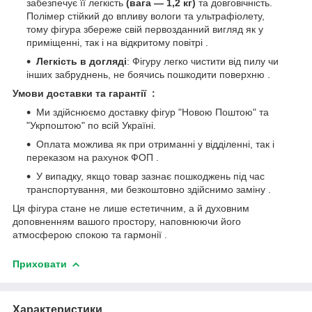
забезпечує її легкість
(вага — 1,2 кг)
та довговічність.
Полімер стійкий до впливу вологи та ультрафіолету,
тому фігура збереже свій первозданний вигляд як у
приміщенні, так і на відкритому повітрі .
Легкість в догляді
: Фігуру легко чистити від пилу чи
інших забруднень, не боячись пошкодити поверхню .
Умови доставки та гарантії :
Ми здійснюємо доставку фігур "Новою Поштою" та
"Укрпоштою" по всій Україні.
Оплата можлива як при отриманні у відділенні, так і
переказом на рахунок ФОП .
У випадку, якщо товар зазнає пошкоджень під час
транспортування, ми безкоштовно здійснимо заміну .
Ця фігура стане не лише естетичним, а й духовним
доповненням вашого простору, наповнюючи його
атмосферою спокою та гармонії .
Приховати
Характеристики