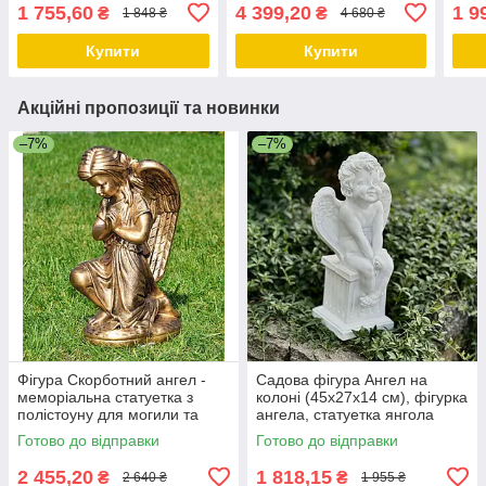
ангела на могилу з
см), скульптура ангела на
скул
1 755,60
4 399,20
1 9
₴
₴
1 848 ₴
4 680 ₴
полістоуну
могилу, скульптура ангел
моги
Купити
Купити
Акційні пропозиції та новинки
–7%
–7%
Фігура Скорботний ангел -
Садова фігура Ангел на
меморіальна статуетка з
колоні (45х27х14 см), фігурка
полістоуну для могили та
ангела, статуетка янгола
пам'ятника, бронзовий колір,
Готово до відправки
Готово до відправки
50×25×30 см
2 455,20
1 818,15
₴
₴
2 640 ₴
1 955 ₴