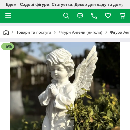
Едем - Садові фігури, Статуетки, Декор для саду та дому
Товари та послуги
Фігури Ангели (янголи)
Фігура Анг
–5%