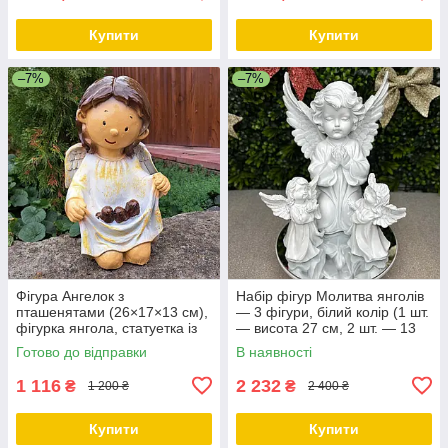
Купити
Купити
–7%
–7%
Фігура Ангелок з
Набір фігур Молитва янголів
пташенятами (26×17×13 см),
— 3 фігури, білий колір (1 шт.
фігурка янгола, статуетка із
— висота 27 см, 2 шт. — 13
полістоуну
см), полістоун
Готово до відправки
В наявності
1 116
2 232
₴
₴
1 200 ₴
2 400 ₴
Купити
Купити