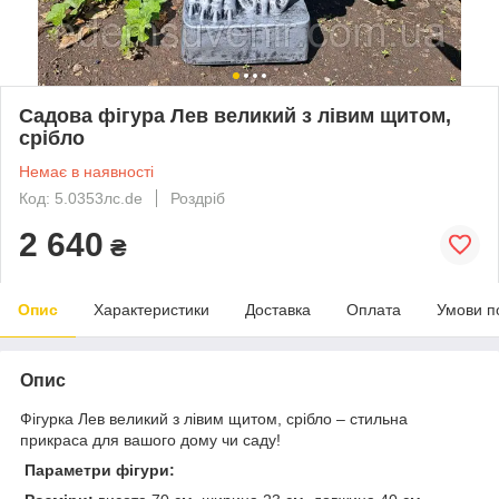
Cадова фігура Лев великий з лівим щитом,
срібло
Немає в наявності
Код: 5.0353лс.de
Роздріб
2 640
₴
Опис
Характеристики
Доставка
Оплата
Умови п
Опис
Фігурка Лев великий з лівим щитом, срібло – стильна
прикраса для вашого дому чи саду!
Параметри фігури: