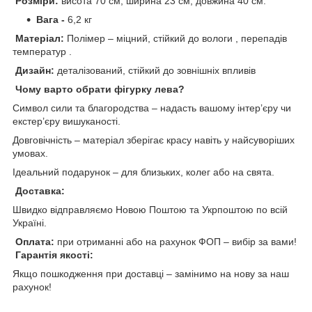
Розміри:
висота 70 см, ширина 23 см, довжина 40 см.
Вага -
6,2 кг
Матеріал:
Полімер – міцний, стійкий до вологи , перепадів
температур .
Дизайн:
деталізований, стійкий до зовнішніх впливів
Чому варто обрати фігурку лева?
Символ сили та благородства – надасть вашому інтер’єру чи
екстер’єру вишуканості.
Довговічність – матеріал зберігає красу навіть у найсуворіших
умовах.
Ідеальний подарунок – для близьких, колег або на свята.
Доставка:
Швидко відправляємо Новою Поштою та Укрпоштою по всій
Україні.
Оплата:
при отриманні або на рахунок ФОП – вибір за вами!
Гарантія якості:
Якщо пошкодження при доставці – замінимо на нову за наш
рахунок!