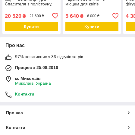
Спасителя з полістоуну,
місцем для квітів
фігу
білий колір
(75×42×45 см)
спок
анге
20 520
5 640
4 3
₴
₴
21 600 ₴
6 000 ₴
Купити
Купити
Про нас
97% позитивних з 36 відгуків за рік
Працює з 25.08.2016
м. Миколаїв
Миколаїв, Україна
Контакти
Про нас
Контакти