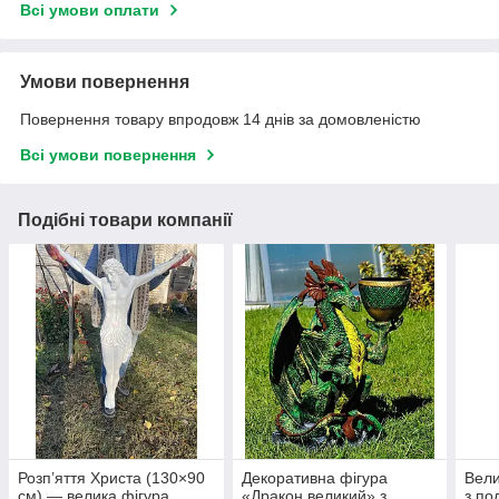
Всі умови оплати
Умови повернення
Повернення товару впродовж 14 днів за домовленістю
Всі умови повернення
Подібні товари компанії
Розп’яття Христа (130×90
Декоративна фігура
Вели
см) — велика фігура
«Дракон великий» з
з по