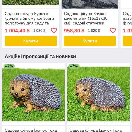
Садова фігура Курка з
Садова фігура Качка з
Садо
курчам в білому кольорі з
каченятами (16х17х30
патр
полістоуну для саду та
см), садові статуетки,
фігу
дому, 24×24×30 см
садові фігури з полістоуну
стат
1 004,40
958,80
1 0
₴
₴
1 080 ₴
1 020 ₴
полі
Купити
Купити
Акційні пропозиції та новинки
–7%
–7%
Садова фігура Їжачок Тоха
Садова фігура Їжачок Тоха