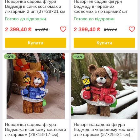
Новорічна садова фігура
Новорічні садові фігури
Ведмеді в синіх костюмах з
Ведмеді в червоних
ліхтарями 2 шт (37×28×21 см
костюмах з ліхтарями2 шт
і 28×18×17 см), зимовий
(37×28×21 см і 28×18×17 см),
Готово до відправки
Готово до відправки
декор для саду
новорічний декор на вулицю
2 399,40
2 399,40
₴
₴
2 580 ₴
2 580 ₴
Купити
Купити
–5%
–5%
Новорічна садова фігура
Новорічна садова фігура
Ведмежа в синьому костюмі з
Ведмідь в червоному костюмі
ліхтариком (28×18×17 см),
з ліхтариком (37×28×21 см),
новорічна вулична прикраса
новорічна вулична прикраса