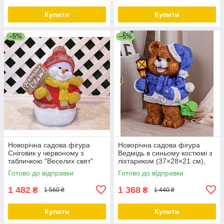
Купити
Купити
–5%
–5%
Новорічна садова фігура
Новорічна садова фігура
Сніговик у червоному з
Ведмідь в синьому костюмі з
табличкою "Веселих свят"
ліхтариком (37×28×21 см),
(40×29×23 см), новорічний
новорічний декор для саду і
Готово до відправки
Готово до відправки
декор на вулицю, садовий
двору
декор
1 482
1 368
₴
₴
1 560 ₴
1 440 ₴
Купити
Купити