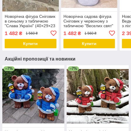
Новорічна фігура Сніговик
Новорічна садова фігура
Ново
в синьому з табличкою
Сніговик у червоному з
Ведм
"Слава Україні" (40×29×23
табличкою "Веселих свят"
з лі
см), новорічний декор на
(40×29×23 см), новорічний
(37×
1 482
1 482
2 3
₴
₴
1 560 ₴
1 560 ₴
вулицю
декор на вулицю, садовий
см),
декор
саду
Купити
Купити
Акційні пропозиції та новинки
–7%
–7%