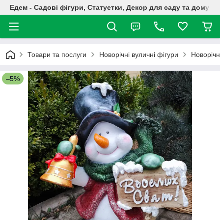
Едем - Садові фігури, Статуетки, Декор для саду та дому
Товари та послуги
Новорічні вуличні фігури
Новорічн
–5%