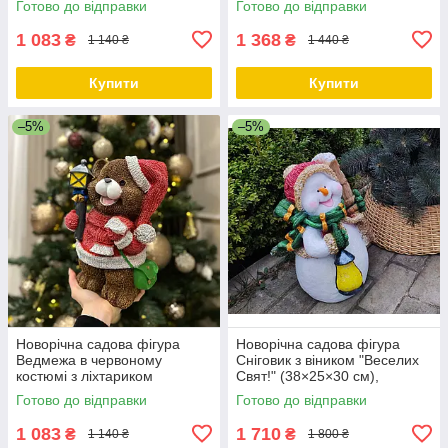
Готово до відправки
Готово до відправки
1 083
1 368
₴
₴
1 140 ₴
1 440 ₴
Купити
Купити
–5%
–5%
Новорічна садова фігура
Новорічна садова фігура
Ведмежа в червоному
Сніговик з віником "Веселих
костюмі з ліхтариком
Свят!" (38×25×30 см),
(28×18×17 см), новорічна
садовий новорічний декор
Готово до відправки
Готово до відправки
вулична прикраса
1 083
1 710
₴
₴
1 140 ₴
1 800 ₴