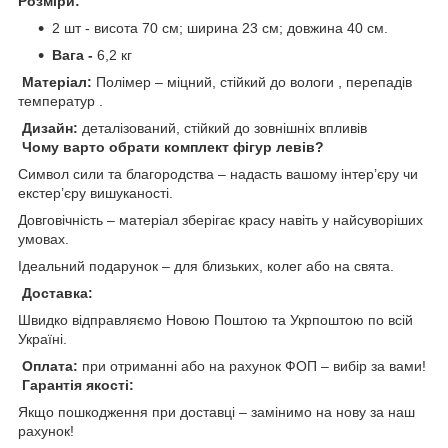
Розміри:
2 шт - висота 70 см; ширина 23 см; довжина 40 см.
Вага -
6,2 кг
Матеріал:
Полімер – міцний, стійкий до вологи , перепадів
температур .
Дизайн:
деталізований, стійкий до зовнішніх впливів
Чому варто обрати комплект фігур левів?
Символ сили та благородства – надасть вашому інтер’єру чи
екстер’єру вишуканості.
Довговічність – матеріал зберігає красу навіть у найсуворіших
умовах.
Ідеальний подарунок – для близьких, колег або на свята.
Доставка:
Швидко відправляємо Новою Поштою та Укрпоштою по всій
Україні.
Оплата:
при отриманні або на рахунок ФОП – вибір за вами!
Гарантія якості:
Якщо пошкодження при доставці – замінимо на нову за наш
рахунок!