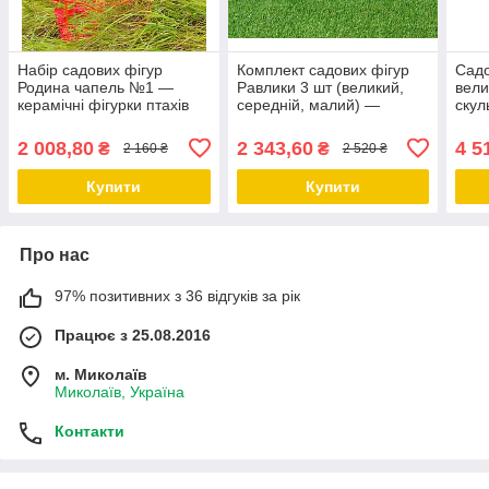
Набір садових фігур
Комплект садових фігур
Садо
Родина чапель №1 —
Равлики 3 шт (великий,
вели
керамічні фігурки птахів
середній, малий) —
скул
на металевих лапах
полістоун, 25×20×39 см,
дому
(велика 100 см, мала 75
14×15×25 см, 14×11×20
2 008,80
2 343,60
4 5
₴
₴
2 160 ₴
2 520 ₴
см), декоративний декор
см
Купити
Купити
Про нас
97% позитивних з 36 відгуків за рік
Працює з 25.08.2016
м. Миколаїв
Миколаїв, Україна
Контакти