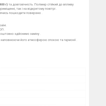
400 г)
та довговічність. Полімер стійкий до впливу
иміщенні, так і на відкритому повітрі .
боячись пошкодити поверхню .
аїні.
ОП .
коштовно здійснимо заміну .
, наповнюючи його атмосферою спокою та гармонії .