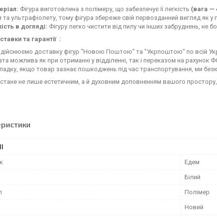
еріал:
Фігура виготовлена з полімеру, що забезпечує її легкість
(вага — 
 та ультрафіолету, тому фігура збереже свій первозданний вигляд як у пр
ість в догляді:
Фігуру легко чистити від пилу чи інших забруднень, не 
ставки та гарантії :
дійснюємо доставку фігур "Новою Поштою" та "Укрпоштою" по всій Укр
та можлива як при отриманні у відділенні, так і переказом на рахунок Ф
падку, якщо товар зазнає пошкоджень під час транспортування, ми без
 стане не лише естетичним, а й духовним доповненням вашого простору
еристики
І
к
Едем
Білий
л
Полімер
Новий