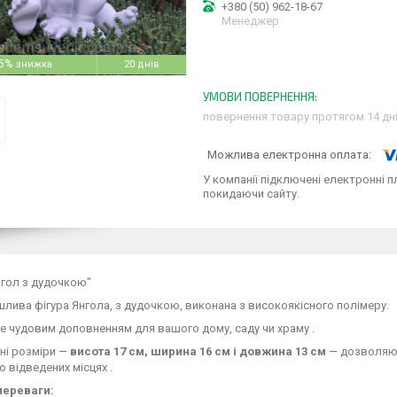
+380 (50) 962-18-67
Менеджер
5%
20 днів
повернення товару протягом 14 дн
У компанії підключені електронні п
покидаючи сайту.
нгол з дудочкою"
лива фігура Янгола, з дудочкою, виконана з високоякісного полімеру.
е чудовим доповненням для вашого дому, саду чи храму .
тні розміри —
висота 17 см, ширина 16 см і довжина 13 см
— дозволяють
о відведених місцях .
переваги: