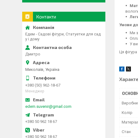
Мат
вологи
Контакти
Легк
Умови до
Ми з
Едем - Садові фігури, Статуетки для сад
Опла
у і дому
У ви
Ця фігура
Дмитро
Миколаїв, Україна
Характ
+380 (50) 962-18-67
Менеджер
ОСНОВН
Виробни
edem.suvenir@gmail.com
Колір
+380 50 962 18 67
Матеріа
Стан
+380 50 962 18 67