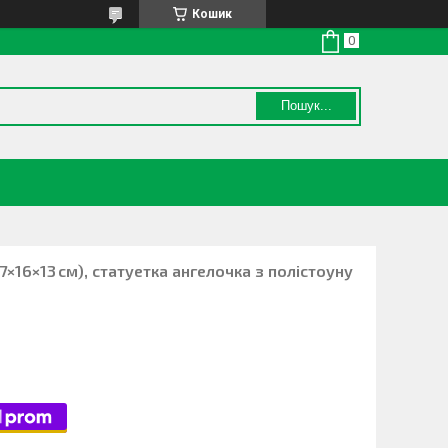
Кошик
Пошук...
×16×13 см), статуетка ангелочка з полістоуну