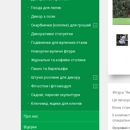
Гнізда для лелек
Декор з лози
–
Скарбнички (копілки) для грошей
Декоративні статуетки
Годівнички для вуличних птахів
Новорічні вуличні фігури
Журнальні та кофейні столики
Панно та барельєфи
Штучні рослини для декору
Фітостіни і фітомодулі
Фігура "Я
Садові, паркові скульптури
Ця зворуш
Ключниці, ящики для ключів
Вона стан
Її компак
Про нас
спеціальн
Відгуки
Основні 