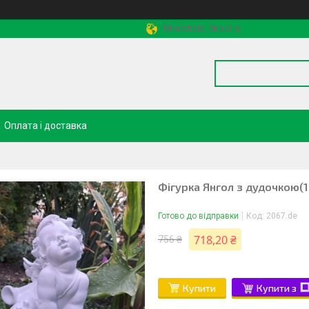
Миколаїв, Україна
Оплата і доставка
Фігурка Янгол з дудочкою(17
Готово до відправки
Код:
2067.de
718,20 ₴
756 ₴
Купити
Купити з