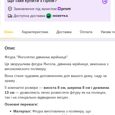
Що таке купити з Пром?
Замовлення під захистом
Доступна доставка
Опис
Характеристики
Доставка
Оплата
Умови п
Опис
Фігура "Янголятко дівчинка мрійниця"
Ця зворушлива фігура Янгола, дівчинка мрійниця, виконана з
високоякісного полімеру.
Вона стане чудовим доповненням для вашого дому, саду чи
храму .
Її компактні розміри —
висота 8 см, ширина 8 см і довжина
13 см
— дозволяють легко розмістити фігуру як на полицях,
так і на спеціально відведених місцях .
Основні переваги:
Матеріал:
Фігура виготовлена з полімеру, що