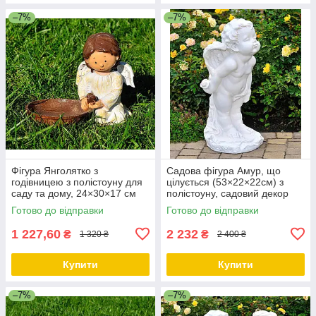
–7%
–7%
Фігура Янголятко з
Садова фігура Амур, що
годівницею з полістоуну для
цілується (53×22×22см) з
саду та дому, 24×30×17 см
полістоуну, садовий декор
для дому
Готово до відправки
Готово до відправки
1 227,60
2 232
₴
₴
1 320 ₴
2 400 ₴
Купити
Купити
–7%
–7%