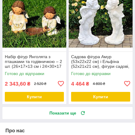
Набір фігур Янголята з
Садова фігура Амур
пташками та годівничкою – 2
(53х22х22 см) і Ельфіна
шт. (26×17×13 см і 24×30×17
(52х21х21 см), фігури садові,
см), садовий декор
фігури для саду, садові
Готово до відправки
Готово до відправки
статуетки, садові фігури з
2 343,60
4 464
₴
₴
2 520 ₴
4 800 ₴
Купити
Купити
Показати ще
Про нас