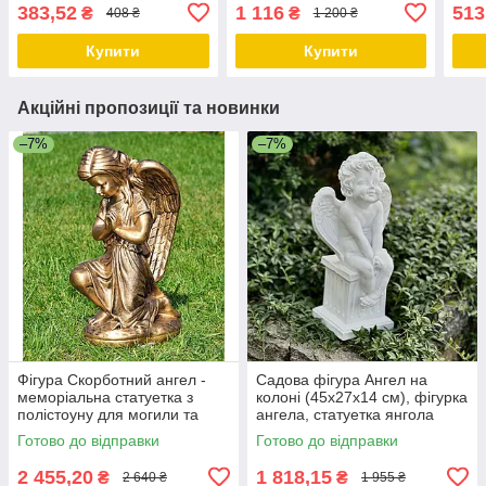
садові статуетки, садово-
статуетка із полістоуну
анге
383,52
1 116
513
₴
₴
408 ₴
1 200 ₴
паркові фігури
Купити
Купити
Акційні пропозиції та новинки
–7%
–7%
Фігура Скорботний ангел -
Садова фігура Ангел на
меморіальна статуетка з
колоні (45х27х14 см), фігурка
полістоуну для могили та
ангела, статуетка янгола
пам'ятника, бронзовий колір,
Готово до відправки
Готово до відправки
50×25×30 см
2 455,20
1 818,15
₴
₴
2 640 ₴
1 955 ₴