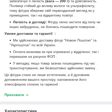
забезпечує її легкість
(вага — 200 г)
та довговічність.
Полімер стійкий до впливу вологи та ультрафіолету,
тому фігура збереже свій первозданний вигляд як у
приміщенні, так і на відкритому повітрі .
Легкість в догляді:
Фігуру легко чистити від пилу чи
інших забруднень, не боячись пошкодити поверхню .
Умови доставки та гарантії :
Ми здійснюємо доставку фігур "Новою Поштою" та
"Укрпоштою" по всій Україні.
Оплата можлива як при отриманні у відділенні, так і
переказом на рахунок ФОП .
У випадку, якщо товар зазнає пошкоджень під час
транспортування, ми безкоштовно здійснимо заміну .
Ця фігура стане не лише естетичним, а й духовним
доповненням вашого простору, наповнюючи його
атмосферою спокою та гармонії .
Приховати
Характеристики