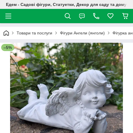
Едем - Садові фігури, Статуетки, Декор для саду та дому
Товари та послуги
Фігури Ангели (янголи)
Фігурка ан
–5%