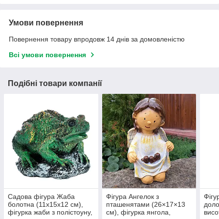
Умови повернення
Повернення товару впродовж 14 днів за домовленістю
Всі умови повернення
Подібні товари компанії
Садова фігура Жаба
Фігура Ангелок з
Фігу
болотна (11х15х12 см),
пташенятами (26×17×13
доло
фігурка жаби з полістоуну,
см), фігурка янгола,
висо