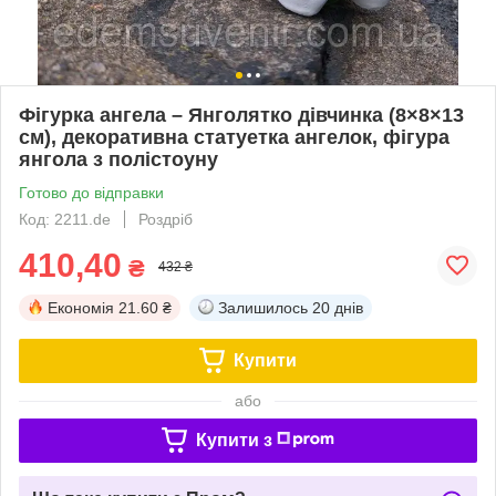
Фігурка ангела – Янголятко дівчинка (8×8×13
см), декоративна статуетка ангелок, фігура
янгола з полістоуну
Готово до відправки
Код: 2211.de
Роздріб
410,40
₴
432 ₴
Економія
21.60 ₴
Залишилось
20 днів
Купити
або
Купити з