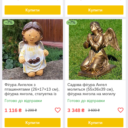
Купити
Купити
–7%
–7%
Фігура Ангелок з
Садова фігура Ангел
пташенятами (26×17×13 см),
молиться (55х36х39 см),
фігурка янгола, статуетка із
фігурка янгола на могилу
полістоуну
Готово до відправки
Готово до відправки
1 116
3 348
₴
₴
1 200 ₴
3 600 ₴
Купити
Купити