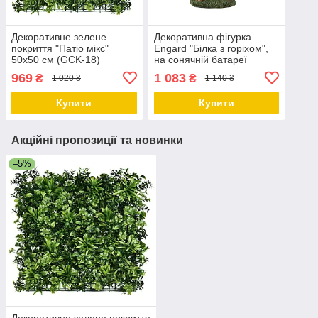
Декоративне зелене
Декоративна фігурка
покриття "Патіо мікс"
Engard "Білка з горіхом",
50х50 см (GCK-18)
на сонячній батареї
(17х11х24 см), садові
969
1 083
₴
₴
1 020 ₴
1 140 ₴
фігури з полістоуну,
садово-паркові
Купити
Купити
Акційні пропозиції та новинки
–5%
Декоративне зелене покриття