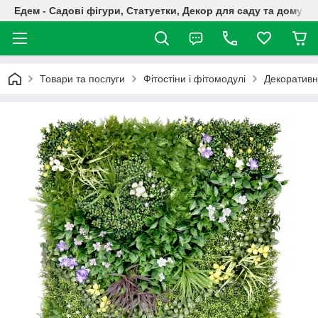
Едем - Садові фігури, Статуетки, Декор для саду та дому
Товари та послуги
Фітостіни і фітомодулі
Декоративн