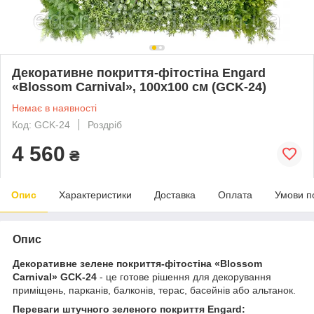
Декоративне покриття-фітостіна Engard
«Blossom Carnival», 100х100 см (GCK-24)
Немає в наявності
Код: GCK-24
Роздріб
4 560
₴
Опис
Характеристики
Доставка
Оплата
Умови п
Опис
Декоративне зелене покриття-фітостіна «Blossom
Carnival» GCK-24
- це готове рішення для декорування
приміщень, парканів, балконів, терас, басейнів або альтанок.
Переваги штучного зеленого покриття Engard: