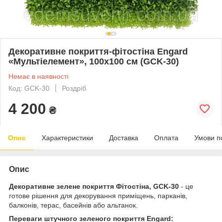
Декоративне покриття-фітостіна Engard
«Мультіелемент», 100х100 см (GCK-30)
Немає в наявності
Код: GCK-30
Роздріб
4 200
₴
Опис
Характеристики
Доставка
Оплата
Умови п
Опис
Декоративне зелене покриття Фітостіна, GCK-30
- це
готове рішення для декорування приміщень, парканів,
балконів, терас, басейнів або альтанок.
Переваги штучного зеленого покриття Engard: