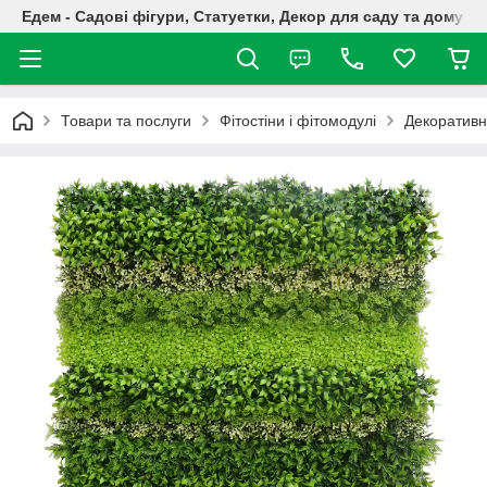
Едем - Садові фігури, Статуетки, Декор для саду та дому
Товари та послуги
Фітостіни і фітомодулі
Декоративн