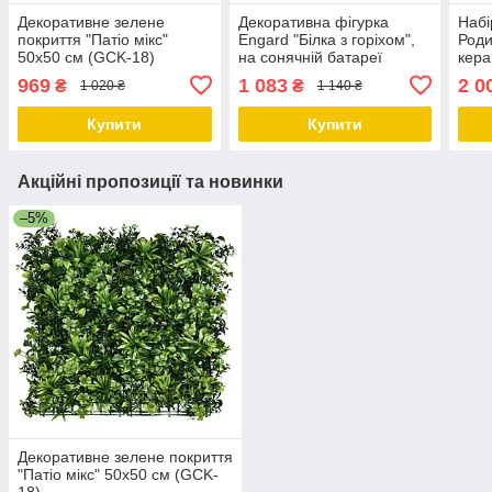
Декоративне зелене
Декоративна фігурка
Набі
покриття "Патіо мікс"
Engard "Білка з горіхом",
Род
50х50 см (GCK-18)
на сонячній батареї
кера
(17х11х24 см), садові
на м
969
1 083
2 0
₴
₴
1 020 ₴
1 140 ₴
фігури з полістоуну,
(вел
садово-паркові
см),
Купити
Купити
Акційні пропозиції та новинки
–5%
Декоративне зелене покриття
"Патіо мікс" 50х50 см (GCK-
18)