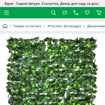
Едем - Садові фігури, Статуетки, Декор для саду та дому
Товари та послуги
Фітостіни і фітомодулі
Декоративн