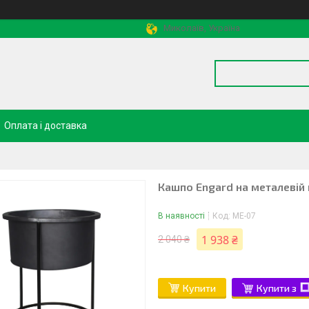
Миколаїв, Україна
Оплата і доставка
Кашпо Engard на металевій 
В наявності
Код:
ME-07
1 938 ₴
2 040 ₴
Купити
Купити з