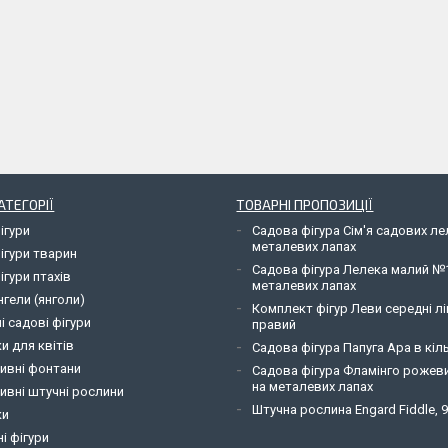
АТЕГОРІЇ
ТОВАРНІ ПРОПОЗИЦІЇ
ігури
Садова фігура Сім'я садових л
металевих лапах
ігури тварин
Садова фігура Лелека малий №
ігури птахів
металевих лапах
нгели (янголи)
Комплект фігур Леви середні лі
і садові фігури
правий
и для квітів
Садова фігура Папуга Ара в кіль
ивні фонтани
Садова фігура Фламінго рожев
на металевих лапах
ивні штучні рослини
Штучна рослина Engard Fiddle, 
ки
і фігури