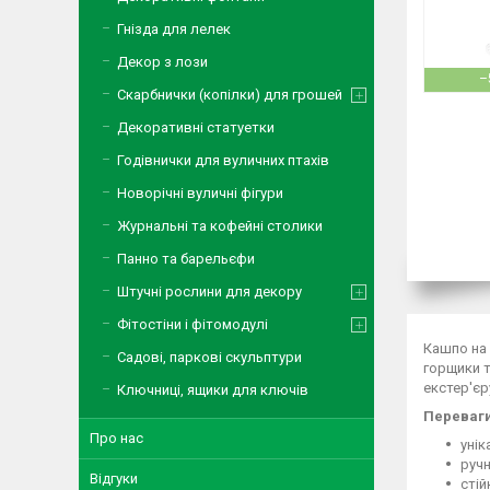
Гнізда для лелек
Декор з лози
–
Скарбнички (копілки) для грошей
Декоративні статуетки
Годівнички для вуличних птахів
Новорічні вуличні фігури
Журнальні та кофейні столики
Панно та барельєфи
Штучні рослини для декору
Фітостіни і фітомодулі
Кашпо на 
Садові, паркові скульптури
горщики т
екстер'єр
Ключниці, ящики для ключів
Переваги
Про нас
унік
ручн
Відгуки
стій