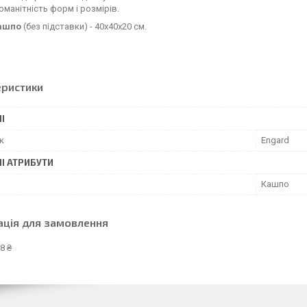
оманітність форм і розмірів.
кашпо
(без підставки) - 40х40х20 см.
еристики
І
к
Engard
І АТРИБУТИ
Кашпо
ація для замовлення
8 ₴