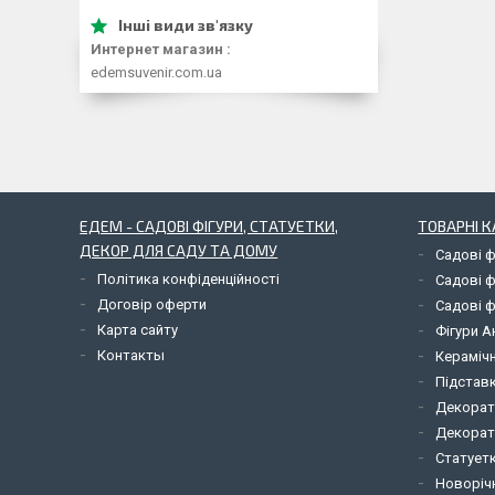
Интернет магазин
edemsuvenir.com.ua
ЕДЕМ - САДОВІ ФІГУРИ, СТАТУЕТКИ,
ТОВАРНІ К
ДЕКОР ДЛЯ САДУ ТА ДОМУ
Садові ф
Політика конфіденційності
Садові ф
Договір оферти
Садові ф
Карта сайту
Фігури А
Контакты
Керамічн
Підставк
Декорат
Декорат
Статует
Новорічн