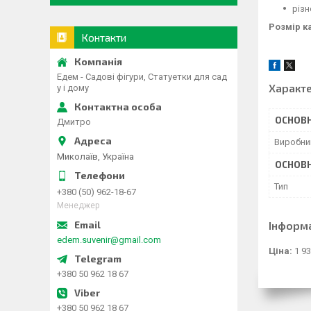
різн
Розмір 
Контакти
Едем - Садові фігури, Статуетки для сад
Характ
у і дому
ОСНОВН
Дмитро
Виробни
Миколаїв, Україна
ОСНОВН
Тип
+380 (50) 962-18-67
Менеджер
Інформ
edem.suvenir@gmail.com
Ціна:
1 93
+380 50 962 18 67
+380 50 962 18 67