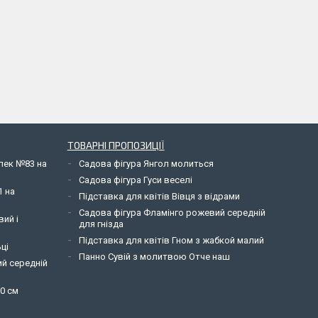
ТОВАРНІ ПРОПОЗИЦІЇ
елек №83 на
Садова фігура Янгол молиться
Садова фігура Гуси веселі
1 на
Підставка для квітів Вівця з відрами
Садова фігура Фламінго рожевий середній
вий і
для гнізда
Підставка для квітів Гном з жабкой малий
ці
Панно Сувій з молитвою Отче наш
ий середній
90 см