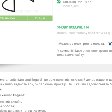
+380 (50) 962-18-67
Менеджер
5%
20 днів
повернення товару протягом 14 дн
У компанії підключені електронні п
покидаючи сайту.
металевій підставці Engard - це оригінальний і стильний декор вашого до
а кашпо задають тон, оновлюючи простір. Наші кашпо задовольнять буд
у.
 кашпо Engard:
альний дизайн;
а робота;
кість до різних погодних умов;