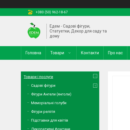
+380 (50) 962-18-67
Едем - Садові фігури,
Статуетки, Декор для саду та
дому
Головна
Товари
Контакти
Про нас
Товари і послуги
Садові фігури
Фігури Ангели (янголи)
Меморіальні голуби
Фігури релігія
Підставки для квітів
Декоративні фонтани