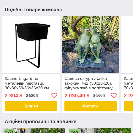
Подібні товари компанії
Кашпо Engard на
Садова фігура Жабки
Кашп
металевій підставці,
закохані №2 (30х28х20),
мета
36х36х59/36х36х20 см
фігурка жаб з полістоуну,
70х3
(ME-01)
декоративні фігурки для
(ME-
2 394
2 030,40
2 2
₴
₴
2 520 ₴
2 160 ₴
саду
Купити
Купити
Акційні пропозиції та новинки
–5%
–5%