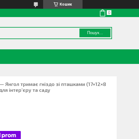
Кошик
Пошук...
— Янгол тримає гніздо зі пташками (17×12×8
для інтер’єру та саду