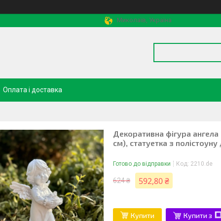
Миколаїв, Україна
Оплата і доставка
Декоративна фігура ангела 
см), статуетка з полістоуну 
Готово до відправки
Код:
2210.de
592,80 ₴
624 ₴
Купити
Купити з