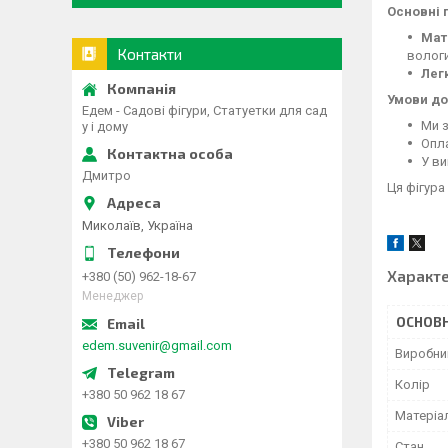
Основні 
Мат
Контакти
вологи
Легк
Умови до
Едем - Садові фігури, Статуетки для сад
Ми з
у і дому
Опла
У ви
Дмитро
Ця фігура
Миколаїв, Україна
Характ
+380 (50) 962-18-67
Менеджер
ОСНОВН
edem.suvenir@gmail.com
Виробни
Колір
+380 50 962 18 67
Матеріа
+380 50 962 18 67
Стан