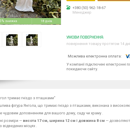
+380 (50) 962-18-67
Менеджер
5%
18 днів
повернення товару протягом 14 дн
У компанії підключені електронні п
покидаючи сайту.
нгол тримає гніздо з пташками"
лива фігура Янгола, що тримає гніздо з пташками, виконана з високояк
е чудовим доповненням для вашого дому, саду чи храму .
тні розміри —
висота 17 см, ширина 12 см і довжина 8 см
— дозволяють 
о відведених місцях .