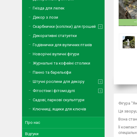
Гнізда для лелек
Декор з лози
–
Скарбнички (копілки) для грошей
Декоративні статуетки
Годівнички для вуличних птахів
Новорічні вуличні фігури
Журнальні та кофейні столики
Панно та барельєфи
Штучні рослини для декору
Фітостіни і фітомодулі
Садові, паркові скульптури
Фігура "Я
Ключниці, ящики для ключів
Ця зворуш
Вона стан
Про нас
Її компак
спеціальн
Відгуки