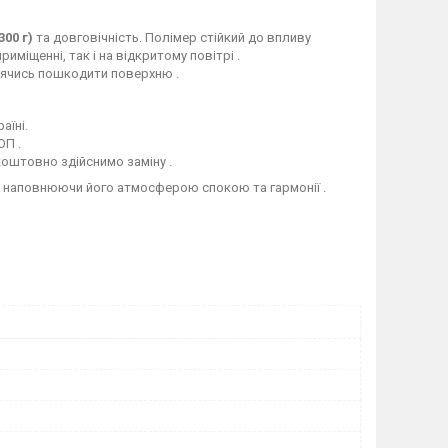
300 г)
та довговічність. Полімер стійкий до впливу
иміщенні, так і на відкритому повітрі .
боячись пошкодити поверхню .
аїні.
ОП .
коштовно здійснимо заміну .
, наповнюючи його атмосферою спокою та гармонії .