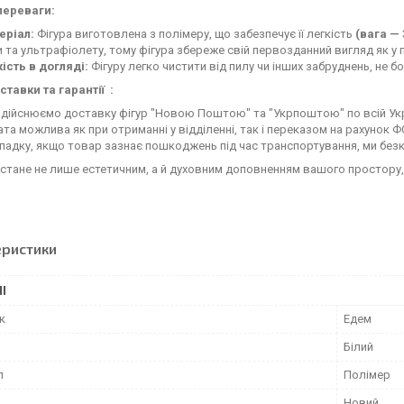
переваги:
еріал:
Фігура виготовлена з полімеру, що забезпечує її легкість
(вага — 
 та ультрафіолету, тому фігура збереже свій первозданний вигляд як у пр
ість в догляді:
Фігуру легко чистити від пилу чи інших забруднень, не 
ставки та гарантії :
дійснюємо доставку фігур "Новою Поштою" та "Укрпоштою" по всій Укр
та можлива як при отриманні у відділенні, так і переказом на рахунок Ф
падку, якщо товар зазнає пошкоджень під час транспортування, ми без
 стане не лише естетичним, а й духовним доповненням вашого простору
еристики
І
к
Едем
Білий
л
Полімер
Новий