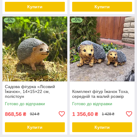
Купити
Купити
–6%
–5%
Садова фігурка «Лісовий
Їжачок», 14×15×22 см,
Комплект фігур Їжачок Тоха,
полістоун
середній та малий розмір
Готово до відправки
Готово до відправки
868,56
1 356,60
₴
₴
924 ₴
1 428 ₴
Купити
Купити