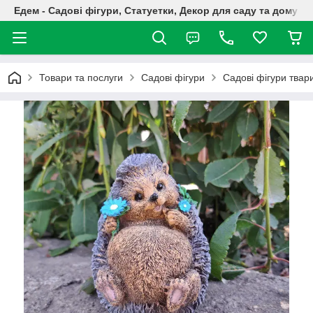
Едем - Садові фігури, Статуетки, Декор для саду та дому
Товари та послуги
Садові фігури
Садові фігури твар