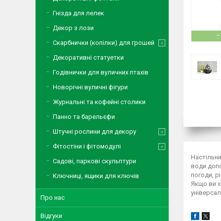
Гнізда для лелек
Декор з лози
–
Скарбнички (копілки) для грошей
Декоративні статуетки
Годівнички для вуличних птахів
Новорічні вуличні фігури
Журнальні та кофейні столики
Панно та барельєфи
Штучні рослини для декору
Фітостіни і фітомодулі
Настільни
Садові, паркові скульптури
води допо
погоди, р
Ключниці, ящики для ключів
Якщо ви х
універсал
Про нас
Відгуки