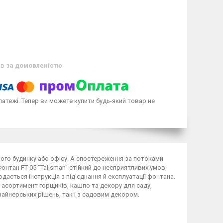
ів
за домовленістю
латежі. Тепер ви можете купити будь-який товар не
ого будинку або офісу. А спостереження за потоками
нтан FT-05 "Talisman" стійкий до несприятливих умов
одається інструкція з під'єднання й експлуатації фонтана.
 асортимент горщиків, кашпо та декору для саду,
зайнерських рішень, так і з садовим декором.