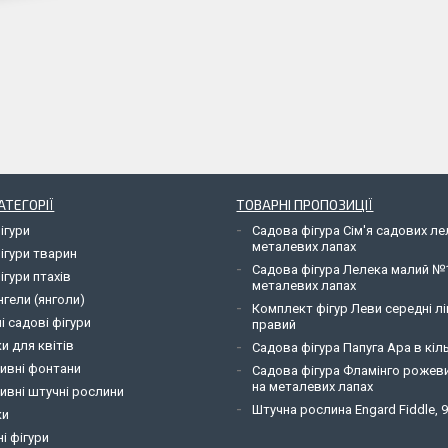
АТЕГОРІЇ
ТОВАРНІ ПРОПОЗИЦІЇ
ігури
Садова фігура Сім'я садових л
металевих лапах
ігури тварин
Садова фігура Лелека малий №
ігури птахів
металевих лапах
нгели (янголи)
Комплект фігур Леви середні лі
і садові фігури
правий
и для квітів
Садова фігура Папуга Ара в кіль
ивні фонтани
Садова фігура Фламінго рожев
на металевих лапах
ивні штучні рослини
Штучна рослина Engard Fiddle, 
ки
і фігури