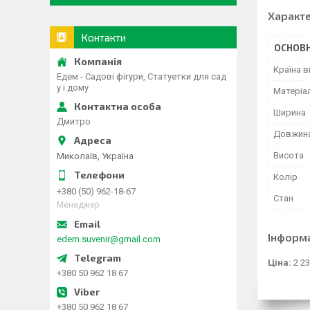
Характ
Контакти
ОСНОВН
Країна 
Едем - Садові фігури, Статуетки для сад
у і дому
Матеріа
Ширина
Дмитро
Довжин
Висота
Миколаїв, Україна
Колір
+380 (50) 962-18-67
Стан
Менеджер
Інформ
edem.suvenir@gmail.com
Ціна:
2 23
+380 50 962 18 67
+380 50 962 18 67