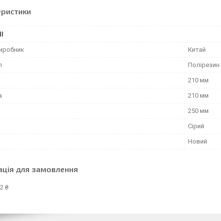
еристики
І
виробник
Китай
л
Полірезин 
210 мм
а
210 мм
250 мм
Сірий
Новий
ація для замовлення
2 ₴