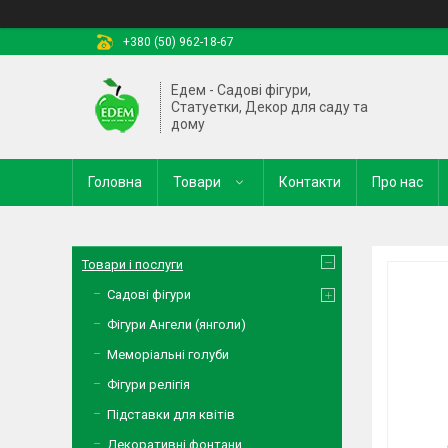
+380 (50) 962-18-67
Едем - Садові фігури,
Статуетки, Декор для саду та
дому
Головна
Товари
Контакти
Про нас
Товари і послуги
Садові фігури
Фігури Ангели (янголи)
Меморіальні голуби
Фігури релігія
Підставки для квітів
Декоративні фонтани