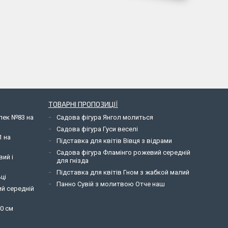
ТОВАРНІ ПРОПОЗИЦІЇ
елек №83 на
Садова фігура Янгол молиться
Садова фігура Гуси веселі
1 на
Підставка для квітів Вівця з відрами
Садова фігура Фламінго рожевий середній
вий і
для гнізда
Підставка для квітів Гном з жабкой малий
ці
Панно Сувій з молитвою Отче наш
ий середній
90 см