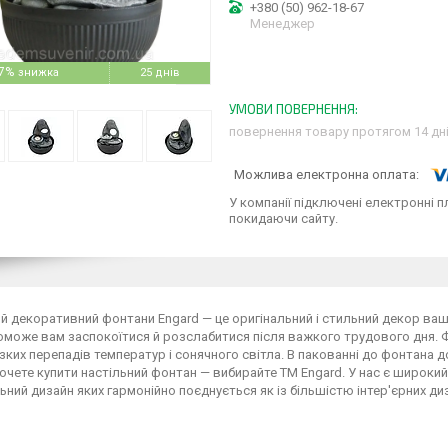
+380 (50) 962-18-67
Менеджер
7%
25 днів
повернення товару протягом 14 дн
У компанії підключені електронні п
покидаючи сайту.
й декоративний фонтани Engard — це оригінальний і стильний декор ваш
може вам заспокоїтися й розслабитися після важкого трудового дня. Фо
ізких перепадів температур і сонячного світла. В пакованні до фонтана д
очете купити настільний фонтан — вибирайте ТМ Engard. У нас є широкий
ьний дизайн яких гармонійно поєднується як із більшістю інтер'єрних ди