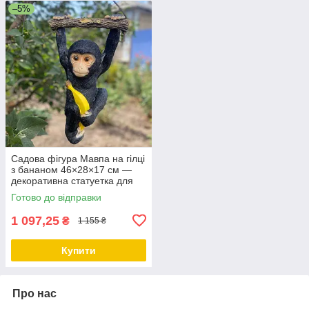
–5%
Садова фігура Мавпа на гілці
з бананом 46×28×17 см —
декоративна статуетка для
саду, чорна
Готово до відправки
1 097,25
₴
1 155 ₴
Купити
Про нас