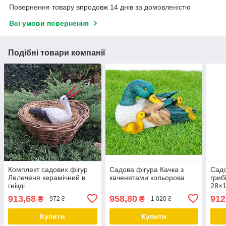
Повернення товару впродовж 14 днів за домовленістю
Всі умови повернення
Подібні товари компанії
Комплект садових фігур
Садова фігура Качка з
Садо
Лелеченя керамічний в
каченятами кольорова
гриб
гнізді
28×
913,68
958,80
912
₴
₴
972 ₴
1 020 ₴
Купити
Купити