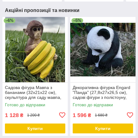
Акційні пропозиції та новинки
–6%
–5%
Садова фігура Мавпа з
Декоративна фігурка Engard
бананами (32х21х22 см),
"Панда" (27,8х27х26,5 см),
скульптура для саду мавпа,
садові фігури з полістоуну,
садові фігури з полістоуну
садово-паркові фігури
Готово до відправки
Готово до відправки
1 128
1 596
₴
₴
1 200 ₴
1 680 ₴
Купити
Купити