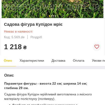
Садова фігура Купідон мріє
Немає в наявності
Код: 5.569.de
Роздріб
1 218
₴
Опис
Характеристики
Доставка
Оплата
Умови п
Опис
Параметри фигуры - висота 22 см; ширина 14 см;
глибина 29 см.
Cадова фігура Купідон мрійливий виготовлена з якісного
матеріалу полістоуну (полімеру).
Фарбується професійними художниками з