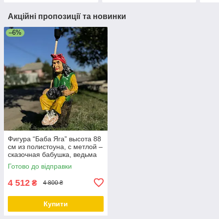
Акційні пропозиції та новинки
–6%
Фигура “Баба Яга” высота 88
см из полистоуна, с метлой –
сказочная бабушка, ведьма
из сказок, волшебный декор
Готово до відправки
4 512
₴
4 800 ₴
Купити