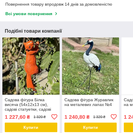
Повернення товару впродовж 14 днів за домовленістю
Всі умови повернення
Подібні товари компанії
Садова фігура Білка
Садова фігура Журавлик
Садо
висяча (54х12х13 см),
на металевих лапах №4
на м
садові статуетки, садові
фігури з полістоуну,
1 227,60
1 240,80
1 2
₴
₴
1 320 ₴
1 320 ₴
садово-паркові фігури
Купити
Купити