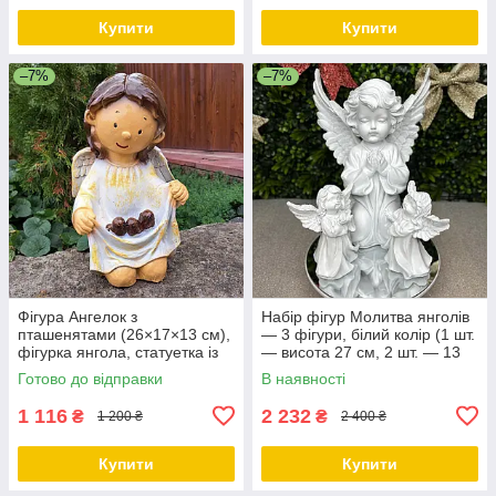
Купити
Купити
–7%
–7%
Фігура Ангелок з
Набір фігур Молитва янголів
пташенятами (26×17×13 см),
— 3 фігури, білий колір (1 шт.
фігурка янгола, статуетка із
— висота 27 см, 2 шт. — 13
полістоуну
см), полістоун
Готово до відправки
В наявності
1 116
2 232
₴
₴
1 200 ₴
2 400 ₴
Купити
Купити