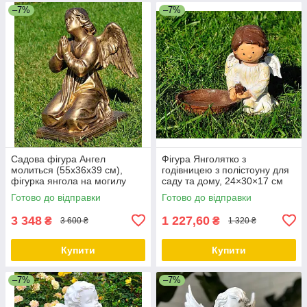
–7%
–7%
Садова фігура Ангел
Фігура Янголятко з
молиться (55х36х39 см),
годівницею з полістоуну для
фігурка янгола на могилу
саду та дому, 24×30×17 см
Готово до відправки
Готово до відправки
3 348
1 227,60
₴
₴
3 600 ₴
1 320 ₴
Купити
Купити
–7%
–7%