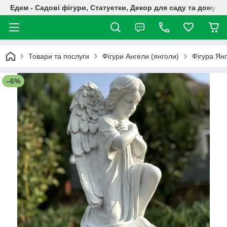
Едем - Садові фігури, Статуетки, Декор для саду та дому
Товари та послуги
Фігури Ангели (янголи)
Фігура Янг
–6%