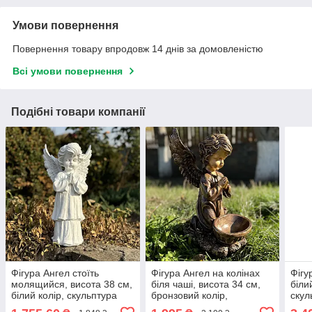
Умови повернення
Повернення товару впродовж 14 днів за домовленістю
Всі умови повернення
Подібні товари компанії
Фігура Ангел стоїть
Фігура Ангел на колінах
Фігу
молящийся, висота 38 см,
біля чаші, висота 34 см,
біли
білий колір, скульптура
бронзовий колір,
скул
ангела на могилу з
скульптура ангела на
моги