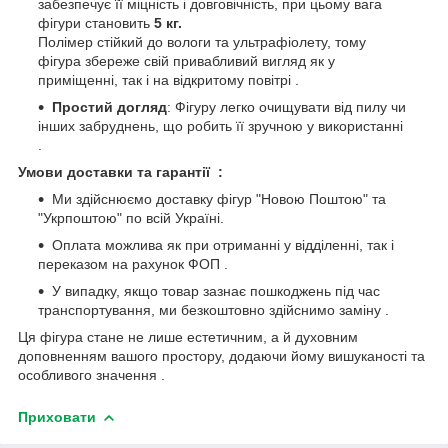
забезпечує її міцність і довговічність, при цьому вага
фігури становить
5 кг.
Полімер стійкий до вологи та ультрафіолету, тому
фігура збереже свій привабливий вигляд як у
приміщенні, так і на відкритому повітрі .
Простий догляд
: Фігуру легко очищувати від пилу чи
інших забруднень, що робить її зручною у використанні
.
Умови доставки та гарантії :
Ми здійснюємо доставку фігур "Новою Поштою" та
"Укрпоштою" по всій Україні.
Оплата можлива як при отриманні у відділенні, так і
переказом на рахунок ФОП .
У випадку, якщо товар зазнає пошкоджень під час
транспортування, ми безкоштовно здійснимо заміну .
Ця фігура стане не лише естетичним, а й духовним
доповненням вашого простору, додаючи йому вишуканості та
особливого значення .
Приховати