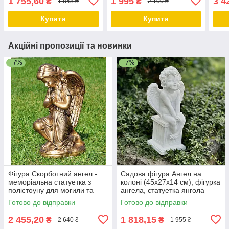
1 755,60
1 995
3 4
₴
₴
1 848 ₴
2 100 ₴
полістоуну
могилу з полістоуну
скул
Купити
Купити
Акційні пропозиції та новинки
–7%
–7%
Фігура Скорботний ангел -
Садова фігура Ангел на
меморіальна статуетка з
колоні (45х27х14 см), фігурка
полістоуну для могили та
ангела, статуетка янгола
пам'ятника, бронзовий колір,
Готово до відправки
Готово до відправки
50×25×30 см
2 455,20
1 818,15
₴
₴
2 640 ₴
1 955 ₴