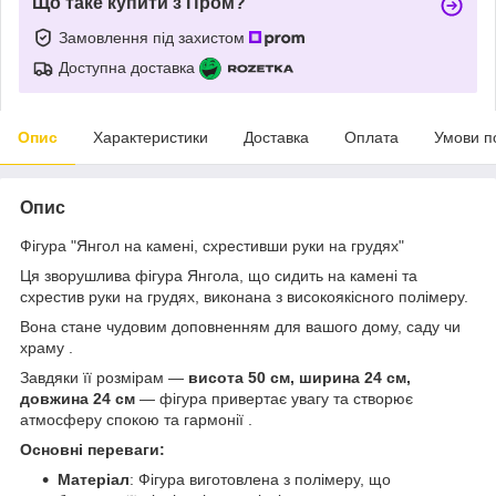
Що таке купити з Пром?
Замовлення під захистом
Доступна доставка
Опис
Характеристики
Доставка
Оплата
Умови п
Опис
Фігура "Янгол на камені, схрестивши руки на грудях"
Ця зворушлива фігура Янгола, що сидить на камені та
схрестив руки на грудях, виконана з високоякісного полімеру.
Вона стане чудовим доповненням для вашого дому, саду чи
храму .
Завдяки її розмірам —
висота 50 см, ширина 24 см,
довжина 24 см
— фігура привертає увагу та створює
атмосферу спокою та гармонії .
Основні переваги:
Матеріал
: Фігура виготовлена з полімеру, що