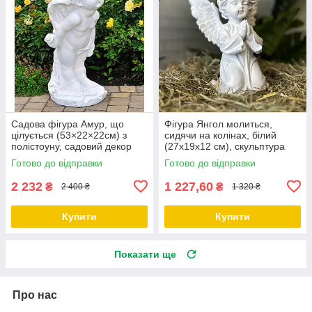
Садова фігура Амур, що
Фігура Янгол молиться,
цілується (53×22×22см) з
сидячи на колінах, білий
полістоуну, садовий декор
(27х19х12 см), скульптура
для дому
ангела на могилу, фігура
Готово до відправки
Готово до відправки
янгола
2 232
1 227,60
₴
₴
2 400 ₴
1 320 ₴
Купити
Купити
Показати ще
Про нас