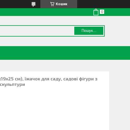
Кошик
Пошук...
19х25 см), їжачок для саду, садові фігури з
 скульптури