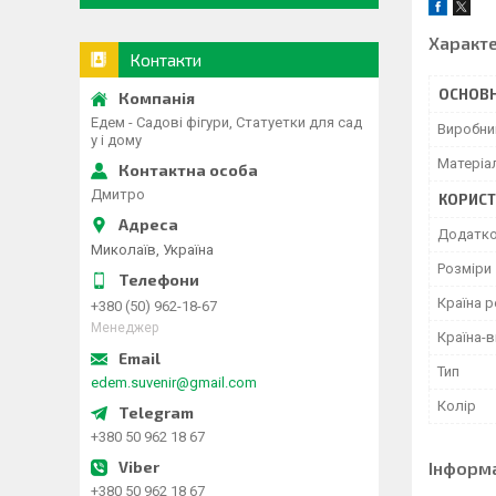
Характ
Контакти
ОСНОВН
Едем - Садові фігури, Статуетки для сад
Виробни
у і дому
Матеріа
Дмитро
КОРИСТ
Додатко
Миколаїв, Україна
Розміри
Країна р
+380 (50) 962-18-67
Менеджер
Країна-
Тип
edem.suvenir@gmail.com
Колір
+380 50 962 18 67
Інформ
+380 50 962 18 67