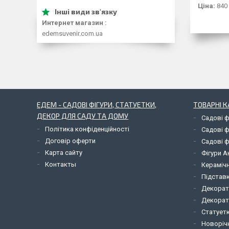
Ціна:
840
Интернет магазин
edemsuvenir.com.ua
ЕДЕМ - САДОВІ ФІГУРИ, СТАТУЕТКИ,
ТОВАРНІ К
ДЕКОР ДЛЯ САДУ ТА ДОМУ
Садові ф
Політика конфіденційності
Садові ф
Договір оферти
Садові ф
Карта сайту
Фігури А
Контакты
Керамічн
Підставк
Декорат
Декорат
Статует
Новорічн