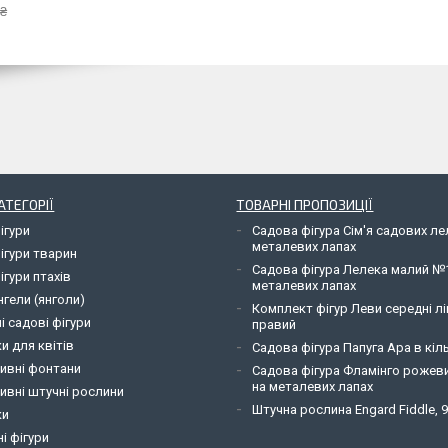
 ₴
АТЕГОРІЇ
ТОВАРНІ ПРОПОЗИЦІЇ
ігури
Садова фігура Сім'я садових л
металевих лапах
ігури тварин
Садова фігура Лелека малий №
ігури птахів
металевих лапах
нгели (янголи)
Комплект фігур Леви середні лі
і садові фігури
правий
и для квітів
Садова фігура Папуга Ара в кіль
ивні фонтани
Садова фігура Фламінго рожев
на металевих лапах
ивні штучні рослини
Штучна рослина Engard Fiddle, 
ки
і фігури