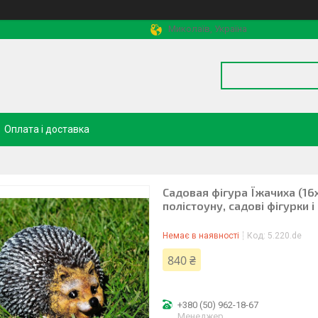
Миколаїв, Україна
Оплата і доставка
Cадовая фігура Їжачиха (16х
полістоуну, садові фігурки і
Немає в наявності
Код:
5.220.de
840 ₴
+380 (50) 962-18-67
Менеджер