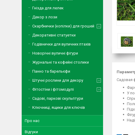
Гнізда для лелек
Декор з лози
Скарбнички (копілки) для грошей
Декоративні статуетки
Годівнички для вуличних птахів
Новорічні вуличні фігури
Журнальні та кофейні столики
Панно та барельєфи
Параметр
Cадовая ф
Штучні рослини для декору
Фар
Фітостіни і фітомодулі
У по
Садові, паркові скульптури
Спр
Поли
Ключниці, ящики для ключів
Підх
Фігу
Наді
Про нас
Відгуки