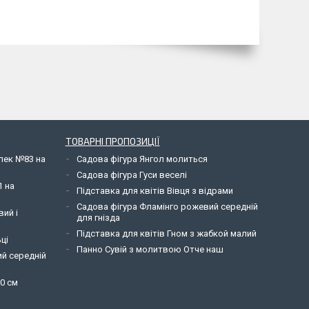
ТОВАРНІ ПРОПОЗИЦІЇ
елек №83 на
Садова фігура Янгол молиться
Садова фігура Гуси веселі
1 на
Підставка для квітів Вівця з відрами
Садова фігура Фламінго рожевий середній
вий і
для гнізда
Підставка для квітів Гном з жабкой малий
ці
Панно Сувій з молитвою Отче наш
ий середній
90 см