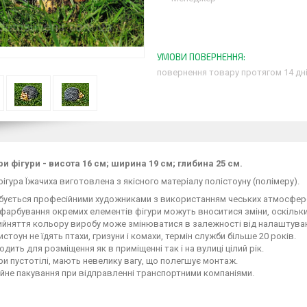
повернення товару протягом 14 дн
и фігури - висота 16 см; ширина 19 см; глибина 25 см.
ігура Їжачиха виготовлена з якісного матеріалу полістоуну (полімеру).
бується професійними художниками з використанням чеських атмосферо
фарбування окремих елементів фігури можуть вноситися зміни, оскільк
ийняття кольору виробу може змінюватися в залежності від налаштуван
стоун не їдять птахи, гризуни і комахи, термін служби більше 20 років.
одить для розміщення як в приміщенні так і на вулиці цілий рік.
ри пустотілі, мають невелику вагу, що полегшує монтаж.
йне пакування при відправленні транспортними компаніями.