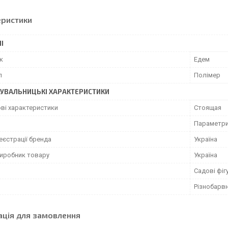
еристики
І
к
Едем
л
Полімер
УВАЛЬНИЦЬКІ ХАРАКТЕРИСТИКИ
ві характеристики
Стоящая
Параметри 
еєстрації бренда
Україна
виробник товару
Україна
Садові фіг
Різнобарв
ація для замовлення