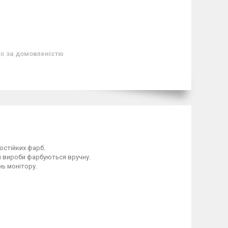
ів
за домовленістю
стійких фарб.
и вироби фарбуються вручну.
ь монітору.