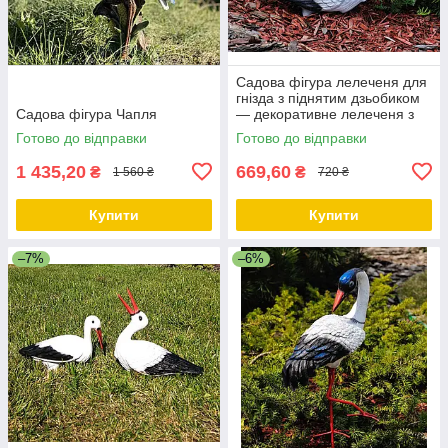
Садова фігура лелеченя для
гнізда з піднятим дзьобиком
Cадова фігура Чапля
— декоративне лелеченя з
полістоуну, 29×11×32 см
Готово до відправки
Готово до відправки
1 435,20
669,60
₴
₴
1 560 ₴
720 ₴
Купити
Купити
–7%
–6%