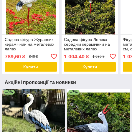
Садова фігура Журавлик
Садова фігура Лелека
Фігу
керамічний на металевих
середній керамічний на
мета
лапах
металевих лапах
см, 
полі
789,60
1 004,40
1 0
₴
₴
840 ₴
1 080 ₴
фігу
Купити
Купити
Акційні пропозиції та новинки
–8%
–7%