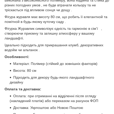
Виконана з високоякісного полімеру, вона надійна та стійка до
різних погодних умов , не буде втрачати кольору та не
тріскається під впливом сонця чи дощу .
Фігура журавля має висоту 80 см, що робить її елегантной та
помітной в будь-якому куточку саду .
Фігурка Журавлик символізує єдність та гармонію в сім'ї ‍ ‍ ,
створюючи приємну та затишну атмосферу у вашому
ландшафті.
Ідеально підходить для прикрашання клумб, декоративних
водойм чи альтанок .
Особливості:
Матеріал: Полімер (стійкий до зовнішніх факторів)
Висота: 80 см
Підходить для декору будь-якого ландшафтного
дизайну
Оплата та доставка:
Оплата: при отриманні на відділенні після огляду
(накладений платіж) або переказом на рахунок ФОП
Доставка: Укрпоштою або Новою Поштою