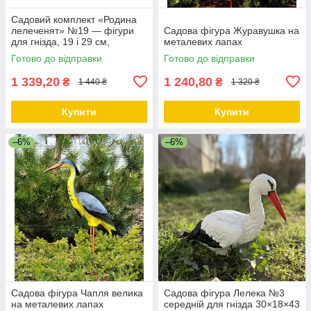
Садовий комплект «Родина
лелеченят» №19 — фігури
Садова фігура Журавушка на
для гнізда, 19 і 29 см,
металевих лапах
полістоун
Готово до відправки
Готово до відправки
1 339,20
1 240,80
₴
₴
1 440 ₴
1 320 ₴
Купити
Купити
–6%
–6%
Садова фігура Чапля велика
Садова фігура Лелека №3
на металевих лапах
середній для гнізда 30×18×43