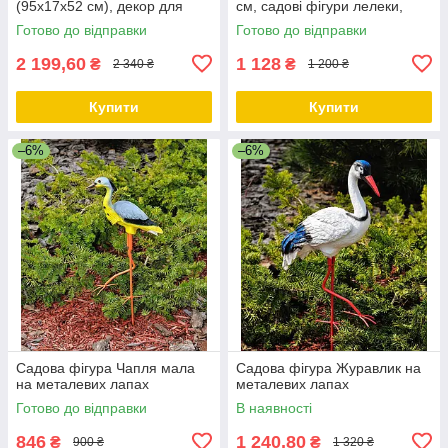
(95х17х52 см), декор для
см, садові фігури лелеки,
саду, садові фігури з
лелеки садові, садово
Готово до відправки
Готово до відправки
полістоуну
паркові скульптури лелеки,
2 199,60
1 128
₴
₴
2 340 ₴
1 200 ₴
Купити
Купити
–6%
–6%
Садова фігура Чапля мала
Садова фігура Журавлик на
на металевих лапах
металевих лапах
Готово до відправки
В наявності
846
1 240,80
₴
₴
900 ₴
1 320 ₴