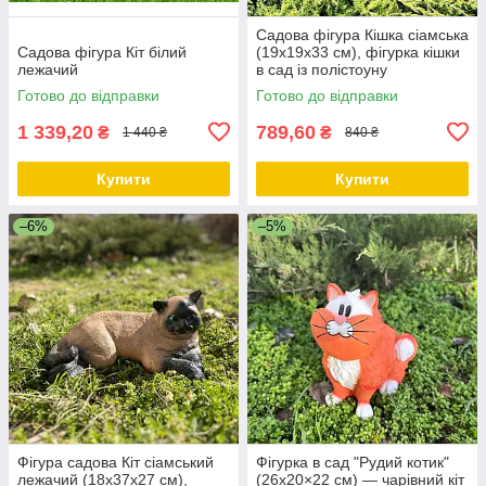
Садова фігура Кішка сіамська
Садова фігура Кіт білий
(19х19х33 см), фігурка кішки
лежачий
в сад із полістоуну
Готово до відправки
Готово до відправки
1 339,20
789,60
₴
₴
1 440 ₴
840 ₴
Купити
Купити
–6%
–5%
Фігура садова Кіт сіамський
Фігурка в сад "Рудий котик"
лежачий (18х37х27 см),
(26х20×22 см) — чарівний кіт