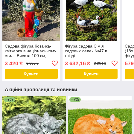
Садова фігура Козачка-
Фігура садова Сім'я
Садо
квіткарка в національному
садових лелек №47 в
(18х
стилі, Висота 100 см,
гнізді
фігу
кашпо для квітів, полістоун
стат
3 420
3 632,16
579
₴
₴
3 600 ₴
3 864 ₴
Купити
Купити
Акційні пропозиції та новинки
–7%
–7%