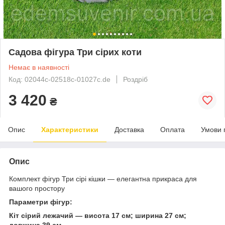
Садова фігура Три сірих коти
Немає в наявності
Код: 02044с-02518с-01027с.de
Роздріб
3 420
₴
Опис
Характеристики
Доставка
Оплата
Умови 
Опис
Комплект фігур Три сірі кішки — елегантна прикраса для
вашого простору
Параметри фігур:
Кіт сірий лежачий — висота 17 см; ширина 27 см;
довжина 39 см.