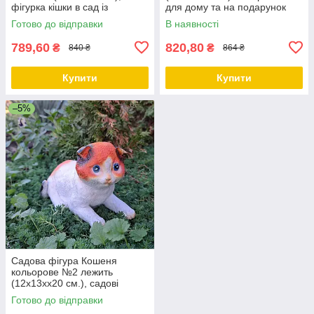
фігурка кішки в сад із
для дому та на подарунок
полістоуну
Готово до відправки
В наявності
789,60
820,80
₴
₴
840 ₴
864 ₴
Купити
Купити
–5%
Садова фігура Кошеня
кольорове №2 лежить
(12х13хх20 см.), садові
статуетки, садові фігури з
Готово до відправки
полістоуну, фігури в сад