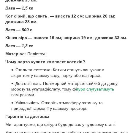
Вага — 1,5 кг
Кот сірий, що спить, — висота 12 см; ширина 20 см;
довжина 28 см.
Вага — 800 г
Кішка сіра — висота 19 см; ширина 19 см; довжина 33 см.
Вага — 1,3 кг
Матеріал:
Полістоун.
Чому варто купити комплект котиків?
Стиль та естетика. Котики стануть вишуканим
акцентом у вашому саду, парку або на терасі.
Довговічність. Полімерний матеріал стійкий до дощу,
морозу та ультрафіолету, тому ф
ігури слугуватимуть
вам роками.
Унікальність. Створіть атмосферу затишку та
природної гармонії у вашому просторі.
Гарантія та доставка
Ми гарантуємо, що фігура буде до вас у чудовому стані.
Якщо під час транспортування відбудеться пошкодження, наш